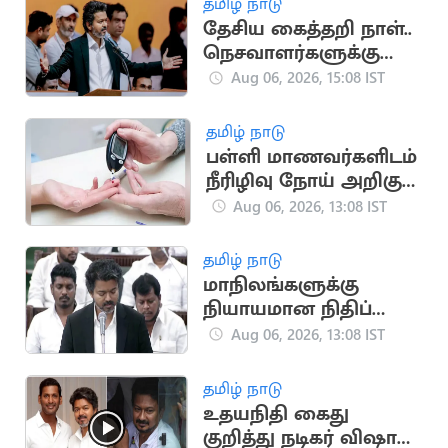
தமிழ் நாடு
தேசிய கைத்தறி நாள்..
நெசவாளர்களுக்கு
முதலமைச்சர் விஜய்
Aug 06, 2026, 15:08 IST
வாழ்த்து
தமிழ் நாடு
பள்ளி மாணவர்களிடம்
நீரிழிவு நோய் அறிகுறி
அதிகரிப்பு: அதிர்ச்சி
Aug 06, 2026, 13:08 IST
தகவல்
தமிழ் நாடு
மாநிலங்களுக்கு
நியாயமான நிதிப்
பகிர்வு.. நாளை
Aug 06, 2026, 13:08 IST
சட்டப்பேரவையில்
தனித் தீர்மானம்
தமிழ் நாடு
உதயநிதி கைது
குறித்து நடிகர் விஷால்