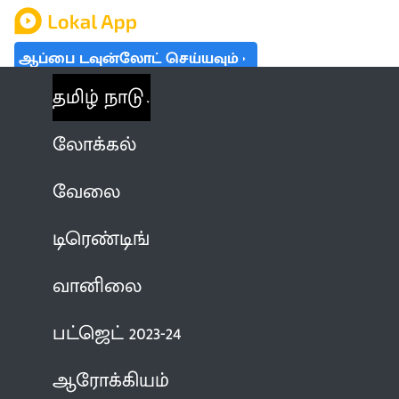
ஆப்பை டவுன்லோட் செய்யவும்
தமிழ் நாடு
லோக்கல்
வேலை
டிரெண்டிங்
வானிலை
பட்ஜெட் 2023-24
ஆரோக்கியம்