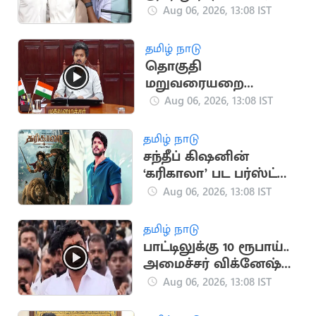
கருத்து
Aug 06, 2026, 13:08 IST
தமிழ் நாடு
தொகுதி
மறுவரையறை
விவகாரம்.. அனைத்து
Aug 06, 2026, 13:08 IST
MP-க்களுக்கும் CM
விஜய் அழைப்பு
தமிழ் நாடு
சந்தீப் கிஷனின்
‘கரிகாலா’ பட பர்ஸ்ட்
லுக் வெளியீடு
Aug 06, 2026, 13:08 IST
தமிழ் நாடு
பாட்டிலுக்கு 10 ரூபாய்..
அமைச்சர் விக்னேஷ்
விளக்கம்
Aug 06, 2026, 13:08 IST