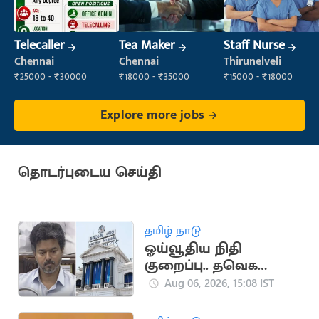
Telecaller
Tea Maker
Staff Nurse
Chennai
Chennai
Thirunelveli
₹25000 - ₹30000
₹18000 - ₹35000
₹15000 - ₹18000
Explore more jobs
தொடர்புடைய செய்தி
தமிழ் நாடு
ஓய்வூதிய நிதி
குறைப்பு.. தவெக
அரசுக்கு தலைமைச்
Aug 06, 2026, 15:08 IST
செயலகச் சங்கம்
கண்டனம்