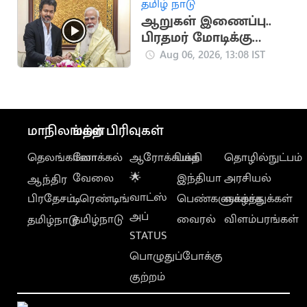
தமிழ் நாடு
ஆறுகள் இணைப்பு..
பிரதமர் மோடிக்கு
முதலமைச்சர் விஜய்
Aug 06, 2026, 13:08 IST
கடிதம்
மாநிலங்கள்
மற்ற பிரிவுகள்
தெலங்கானா
லோக்கல்
ஆரோக்கியம்
பக்தி
தொழில்நுட்பம்
வேலை
🌟
இந்தியா
அரசியல்
ஆந்திர
வாட்ஸ்
பிரதேசம்
டிரெண்டிங்
பெண்களுக்காக
வாழ்த்துக்கள்
அப்
தமிழ்நாடு
வைரல்
விளம்பரங்கள்
தமிழ்நாடு
STATUS
பொழுதுப்போக்கு
குற்றம்