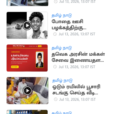
அட்டைகள் வழங்கும்
Jul 13, 2026, 13:07 IST
தமிழக அரசு
தமிழ் நாடு
போதை ஊசி
பழக்கத்திற்கு
பலியான திருச்சி
Jul 13, 2026, 13:07 IST
இளைஞர்: போலீசார்
விசாரணை
தமிழ் நாடு
தவெக அரசின் மக்கள்
சேவை இணையதளம்
தொடக்கம்
Jul 13, 2026, 13:07 IST
தமிழ் நாடு
ஓடும் ரயிலில் பூசாரி
சடங்கு செய்த வீடியோ:
ரயில்வே விளக்கம்
Jul 13, 2026, 13:07 IST
தமிழ் நாடு