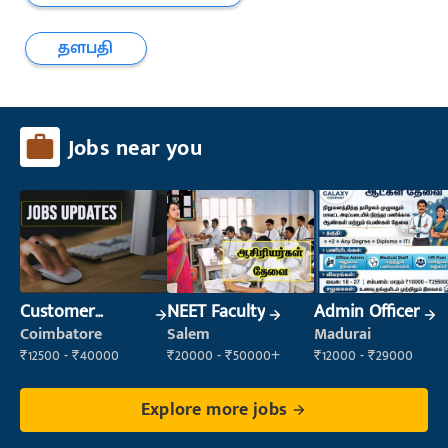
தளபதி
Jobs near you
Customer
NEET Faculty
Admin Officer
Support Officer
Coimbatore
Salem
Madurai
₹12500 - ₹40000
₹20000 - ₹50000+
₹12000 - ₹29000
Explore more jobs