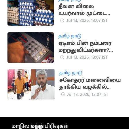
தீவன விலை
உயர்வால் முட்டை
விலை ரூ.6.70 ஆக
Jul 13, 2026, 13:07 IST
உயர்வு
தமிழ் நாடு
ஏடிஎம் பின் நம்பரை
மறந்துவிட்டீர்களா?
இதோ எளிய தீர்வுகள்
Jul 13, 2026, 13:07 IST
தமிழ் நாடு
சகோதரர் மனைவியை
தாக்கிய வழக்கில்
அமைச்சர் மரிய
Jul 13, 2026, 13:07 IST
வில்சன் ஆஜர்
மாநிலங்கள்
மற்ற பிரிவுகள்