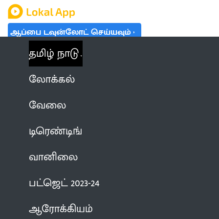
ஆப்பை டவுன்லோட் செய்யவும்
தமிழ் நாடு
லோக்கல்
வேலை
டிரெண்டிங்
வானிலை
பட்ஜெட் 2023-24
ஆரோக்கியம்