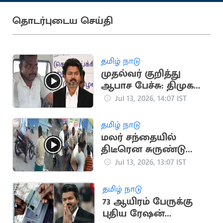
தொடர்புடைய செய்தி
தமிழ் நாடு
முதல்வர் குறித்து
ஆபாச பேச்சு: திமுக
ஐ.டி. விங் நிர்வாகி
Jul 13, 2026, 14:07 IST
கைது
தமிழ் நாடு
மலர் சந்தையில்
திடீரென சுருண்டு
விழுந்து பலியான
Jul 13, 2026, 13:07 IST
பூக்கடை உரிமையாளர்
தமிழ் நாடு
73 ஆயிரம் பேருக்கு
புதிய ரேஷன்