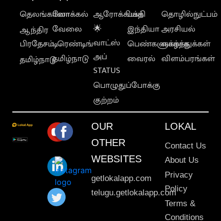
தெலங்கானா
லோக்கல்
ஆரோக்கியம்
பக்தி
தொழில்நுட்பம்
வேலை
🌟
இந்தியா
அரசியல்
ஆந்திர
வாட்ஸ்
பிரதேசம்
டிரெண்டிங்
பெண்களுக்காக
வாழ்த்துக்கள்
அப்
தமிழ்நாடு
வைரல்
விளம்பரங்கள்
தமிழ்நாடு
STATUS
பொழுதுப்போக்கு
குற்றம்
OUR
LOKAL
OTHER
Contact Us
WEBSITES
About Us
Privacy
getlokalapp.com
Policy
telugu.getlokalapp.com
Terms &
Conditions