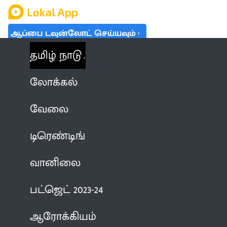
ஆப்பை டவுன்லோட் செய்யவும்
தமிழ் நாடு
லோக்கல்
வேலை
டிரெண்டிங்
வானிலை
பட்ஜெட் 2023-24
ஆரோக்கியம்