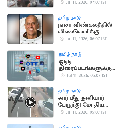
சி.வி.சண்முகம் தரப்பு
Jul 11, 2026, 07:07 IST
நிர்வாகிகள்
மோதலால் பரபரப்பு
தமிழ் நாடு
நாசா விண்கலத்தில்
விண்வெளிக்கு
செல்லும் இந்திய
Jul 11, 2026, 06:07 IST
வம்சாவளி வீரர்
தமிழ் நாடு
ஓடிடி
திரைப்படங்களுக்கு
தணிக்கை? மத்திய
Jul 11, 2026, 05:07 IST
அரசு தீவிர
ஆலோசனை
தமிழ் நாடு
கார் மீது தனியார்
பேருந்து மோதிய
பதறவைக்கும் வீடியோ
Jul 11, 2026, 05:07 IST
தமிழ் நாடு