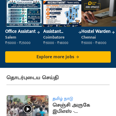
Office Assistant
Assistant
Hostel Warden
Manager
Salem
Coimbatore
Chennai
₹15000 - ₹25000
₹15000 - ₹18000
₹15000 - ₹18000
Explore more jobs
தொடர்புடைய செய்தி
தமிழ் நாடு
செஞ்சி அருகே
இபிஎஸ் -