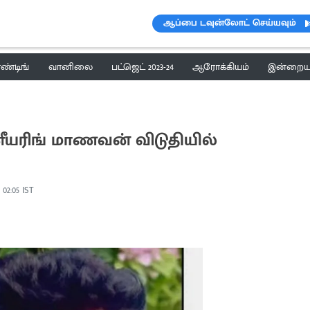
ஆப்பை டவுன்லோட் செய்யவும்
ெண்டிங்
வானிலை
பட்ஜெட் 2023-24
ஆரோக்கியம்
இன்றைய 
னீயரிங் மாணவன் விடுதியில்
 02:05 IST