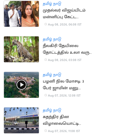
கண்டனம்
தமிழ் நாடு
முதல்வர் விஜய்யிடம்
மன்னிப்பு கேட்ட
மனைவி சங்கீதா?
Aug 08, 2026, 06:08 IST
தமிழ் நாடு
நீலகிரி தேயிலை
தோட்டத்தில் உலா வரும்
சிறுத்தை:
Aug 08, 2026, 03:08 IST
தொழிலாளர்கள்
கோரிக்கை
தமிழ் நாடு
பழனி நில மோசடி: 3
பேர் ஜாமின் மனு
தள்ளுபடி
Aug 07, 2026, 12:08 IST
தமிழ் நாடு
சுதந்திர தின
விழாவையொட்டி
விமான நிலையத்துக்கு
Aug 07, 2026, 11:08 IST