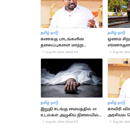
தமிழ் நாடு
தமிழ் நாடு
கணக்கு பாடங்களின்
ஓணம் சிறப்
தலைப்புகளை மாற்ற
எர்ணாகுளம
திட்டமிட்டுள்ளோம்.. அமைச்சர்
இடையே இய
Aug 08, 2026, 08:08 IST
Aug 08, 2026
தமிழ் நாடு
தமிழ் நாடு
இறுதி சடங்கு மையத்தில் 50
காவிரி வி
உடல்கள் அழுகிய நிலையில்
அரசியல் ச
கண்டெடுப்பு
அமைச்சர்
Aug 08, 2026, 08:08 IST
Aug 08, 2026