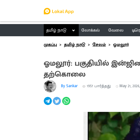
தமிழ் நாடு
லோக்கல்
வேலை
டிர
முகப்பு
தமிழ் நாடு
சேலம்
ஓமலூர்
ஓமலூர்: பகுதியில் இன்ஜி
தற்கொலை
By Sankar
1957
பார்த்தது
May 21, 2026,