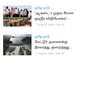
பார்வையாளர்கள்
செல்ல தடை
தமிழ் நாடு
“ஆகஸ்ட் 9 முதல் சீரான
குடிநீர் விநியோகம்"..
தூத்துக்குடி மேயர் உறுதி
Aug 07, 2026, 11:08 IST
தமிழ் நாடு
மேட்டூர் அணைக்கு
நீர்வரத்து குறைந்தது..
13,674 கன அடியாக சரிவு
Aug 07, 2026, 11:08 IST