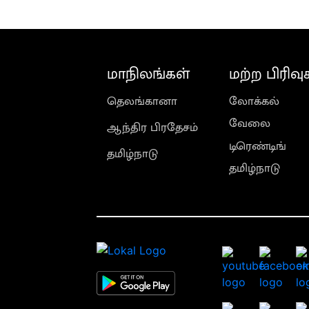
மாநிலங்கள்
மற்ற பிரிவு
தெலங்கானா
லோக்கல்
வேலை
ஆந்திர பிரதேசம்
டிரெண்டிங்
தமிழ்நாடு
தமிழ்நாடு