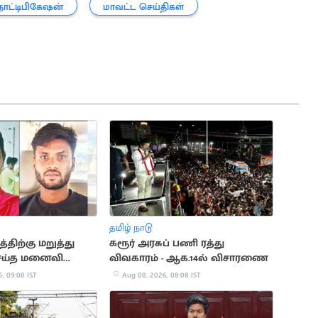
ோட்டிபிகேஷன்
மாவட்ட செய்திகள்
தமிழ் நாடு
்திற்கு மறுத்து
கரூர் அரசுப் பணி ரத்து
ெய்த மனைவி
விவகாரம் - ஆக.14ல் விசாரணை
கணவன் கைது
, 09:08 IST
Aug 08, 2026, 08:08 IST