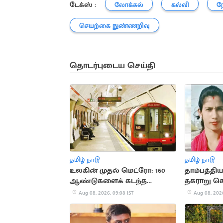
டேக்ஸ் :
லோக்கல்
கல்வி
ந
செயற்கை நுண்ணறிவு
தொடர்புடைய செய்தி
தமிழ் நாடு
தமிழ் நாடு
உலகின் முதல் மெட்ரோ: 160
தாம்பத்தியத
ஆண்டுகளைக் கடந்த
தகராறு ச
லண்டன் ரயில் பாதை
கொலை: 
Aug 08, 2026, 09:08 IST
Aug 08, 2026