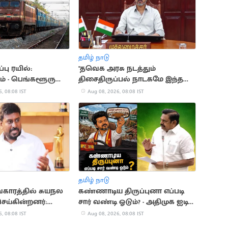
தமிழ் நாடு
பு ரயில்:
"தவெக அரசு நடத்தும்
் - பெங்களூரு
திசைதிருப்பல் நாடகமே இந்த
க்கம்
MPக்கள் கூட்டம்".. திமுக சாடல்
, 08:08 IST
Aug 08, 2026, 08:08 IST
தமிழ் நாடு
வகாரத்தில் சுயநல
கண்ணாடிய திருப்புனா எப்படி
ெய்கின்றனர்:
சார் வண்டி ஓடும்? - அதிமுக ஐடி
 ராஜ்மோகன்
விங் கலாய்
, 08:08 IST
Aug 08, 2026, 08:08 IST