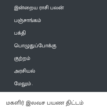
இன்றைய ராசி பலன்
பஞ்சாங்கம்
பக்தி
பொழுதுப்போக்கு
குற்றம்
அரசியல்
மேலும்
மகளிர் இலவச பயண திட்டம்