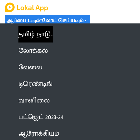
ஆப்பை டவுன்லோட் செய்யவும்
தமிழ் நாடு
லோக்கல்
வேலை
டிரெண்டிங்
வானிலை
பட்ஜெட் 2023-24
ஆரோக்கியம்