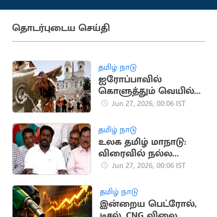
தொடர்புடைய செய்தி
தமிழ் நாடு
ஐரோப்பாவில்
கொளுத்தும் வெயில்:
வெப்ப அலையால் 260
Jun 27, 2026, 00:06 IST
பேர் பலி
தமிழ் நாடு
உலக தமிழ் மாநாடு:
விரைவில் நல்ல
அறிவிப்பு - அமைச்சர்
Jun 27, 2026, 00:06 IST
ராஜ்மோகன்
தமிழ் நாடு
இன்றைய பெட்ரோல்,
டீசல், CNG விலை