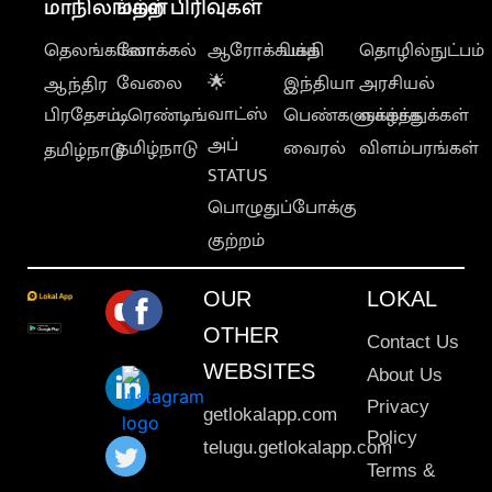
மாநிலங்கள்
மற்ற பிரிவுகள்
தெலங்கானா
லோக்கல்
ஆரோக்கியம்
பக்தி
தொழில்நுட்பம்
வேலை
🌟
இந்தியா
அரசியல்
ஆந்திர
வாட்ஸ்
பிரதேசம்
டிரெண்டிங்
பெண்களுக்காக
வாழ்த்துக்கள்
அப்
தமிழ்நாடு
வைரல்
விளம்பரங்கள்
தமிழ்நாடு
STATUS
பொழுதுப்போக்கு
குற்றம்
OUR
LOKAL
OTHER
Contact Us
WEBSITES
About Us
Privacy
getlokalapp.com
Policy
telugu.getlokalapp.com
Terms &