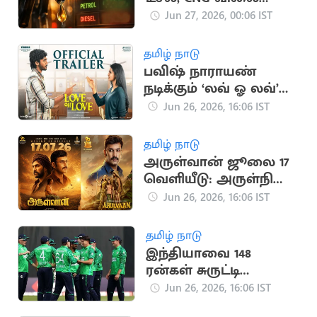
நிலவரம்
Jun 27, 2026, 00:06 IST
தமிழ் நாடு
பவிஷ் நாராயண்
நடிக்கும் ‘லவ் ஓ லவ்’
டிரெய்லர் வெளியீடு:
Jun 26, 2026, 16:06 IST
ஜூலை 10ல் படம்
திரையரங்கு
தமிழ் நாடு
அருள்வான் ஜூலை 17
வெளியீடு: அருள்நிதி,
கணேஷ் விநாயகம்
Jun 26, 2026, 16:06 IST
மீண்டும்
இணைகிறார்கள்
தமிழ் நாடு
இந்தியாவை 148
ரன்கள் சுருட்டி
வெற்றிபெற்ற
Jun 26, 2026, 16:06 IST
அயர்லாந்து