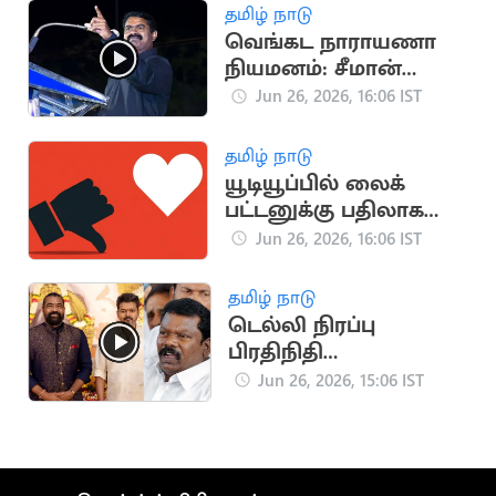
தமிழ் நாடு
வெங்கட நாராயணா
நியமனம்: சீமான்
கண்டனம்
Jun 26, 2026, 16:06 IST
தமிழ் நாடு
யூடியூப்பில் லைக்
பட்டனுக்கு பதிலாக
heart icon
Jun 26, 2026, 16:06 IST
தமிழ் நாடு
டெல்லி நிரப்பு
பிரதிநிதி
நியமனத்திற்கு
Jun 26, 2026, 15:06 IST
காங்கிரஸ் கண்டனம்