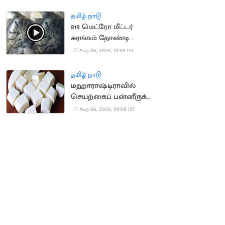
நிறுவனம் வழக்கு
தமிழ் நாடு
819 மெட்ரோ மீட்டர்
சுரங்கம் தோண்டி
நீலகிரி இயந்திரம்
Aug 06, 2026, 10:08 IST
சாதனை
தமிழ் நாடு
மஹாராஷ்டிராவில்
செயற்கைப் பன்னீருக்கு
ஓராண்டு தடை
Aug 06, 2026, 09:08 IST