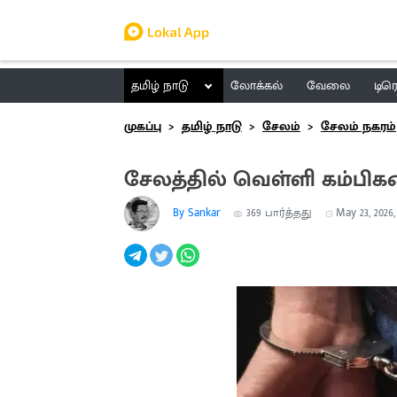
தமிழ் நாடு
லோக்கல்
வேலை
டிர
முகப்பு
தமிழ் நாடு
சேலம்
சேலம் நகரம்
சேலத்தில் வெள்ளி கம்பிக
By Sankar
369
பார்த்தது
May 23, 2026,