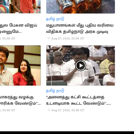
தமிழ் நாடு
த்துல பேசுன விஜய்
மதுபானங்கள் மீது புதிய வரியை
ஒன்னுமே
விதிக்க தமிழ்நாடு அரசு முடிவு
 விவசாயிகள்
, 05:08 IST
Aug 07, 2026, 05:08 IST
தமிழ் நாடு
வாகரத்து வழக்கு
“அனைத்து கட்சி கூட்டத்தை
ாரிக்க வேண்டும்”..
உடனடியாக கூட்ட வேண்டும்”..
ோரிக்கை
மார்க்சிஸ்ட் கம்யூனிஸ்ட்
, 05:08 IST
Aug 07, 2026, 05:08 IST
வலியுறுத்தல்