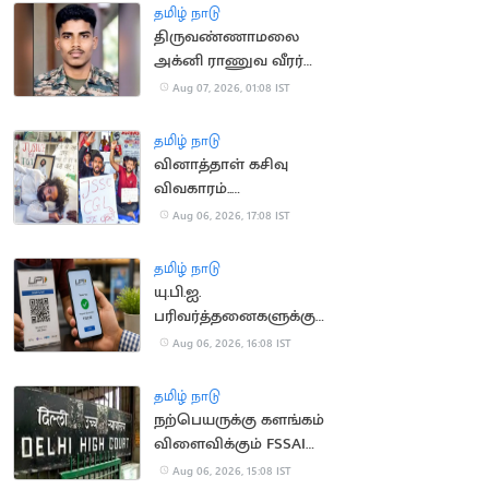
தமிழ் நாடு
திருவண்ணாமலை
அக்னி ராணுவ வீரர்
லடாக்கில் உயிரிழப்பு
Aug 07, 2026, 01:08 IST
தமிழ் நாடு
வினாத்தாள் கசிவு
விவகாரம்..
ஜார்க்கண்டில் 13-வது
Aug 06, 2026, 17:08 IST
நாளாக மாணவர்கள்
உண்ணாவிரதம்
தமிழ் நாடு
யு.பி.ஐ.
பரிவர்த்தனைகளுக்கு
மீண்டும் கட்டணம்?
Aug 06, 2026, 16:08 IST
தமிழ் நாடு
நற்பெயருக்கு களங்கம்
விளைவிக்கும் FSSAI
உத்தரவு: டாபர்
Aug 06, 2026, 15:08 IST