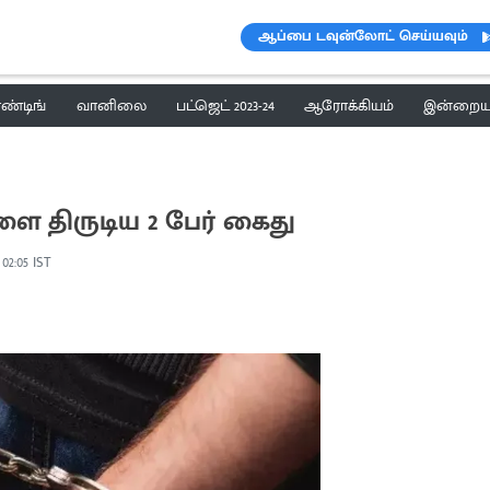
ஆப்பை டவுன்லோட் செய்யவும்
ெண்டிங்
வானிலை
பட்ஜெட் 2023-24
ஆரோக்கியம்
இன்றைய 
ளை திருடிய 2 பேர் கைது
 02:05 IST