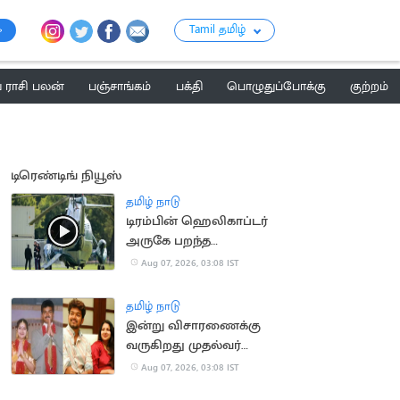
Tamil தமிழ்
ராசி பலன்
பஞ்சாங்கம்
பக்தி
பொழுதுப்போக்கு
குற்றம்
டிரெண்டிங் நியூஸ்
தமிழ் நாடு
டிரம்பின் ஹெலிகாப்டர்
அருகே பறந்த
பயணிகள் விமானம்
Aug 07, 2026, 03:08 IST
தமிழ் நாடு
இன்று விசாரணைக்கு
வருகிறது முதல்வர்
விஜய் விவாகரத்து
Aug 07, 2026, 03:08 IST
வழக்கு