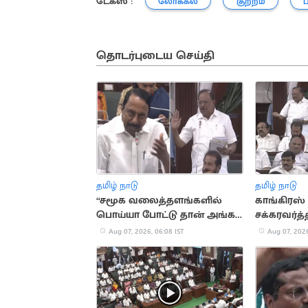
டேக்ஸ் :
லோக்கல்
குற்றம்
தொடர்புடைய செய்தி
தமிழ் நாடு
தமிழ் நாடு
“சமூக வலைத்தளங்களில்
காங்கிரஸ் எ
பொய்யா போட்டு தான் அங்க
சக்கரவர்த்த
இருக்கீங்க”.. ரகுபதி பேச்சு
ரகுபதி கே
Aug 07, 2026, 06:08 IST
Aug 07, 2026