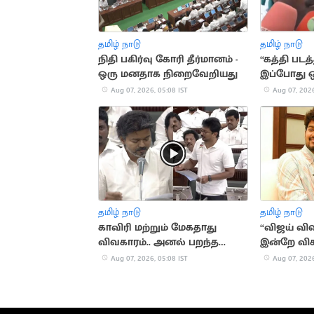
தமிழ் நாடு
தமிழ் நாடு
நிதி பகிர்வு கோரி தீர்மானம் -
“கத்தி பட
ஒரு மனதாக நிறைவேறியது
இப்போது 
செய்யல”..
Aug 07, 2026, 05:08 IST
Aug 07, 2026
காட்டம்
தமிழ் நாடு
தமிழ் நாடு
காவிரி மற்றும் மேகதாது
“விஜய் வி
விவகாரம்.. அனல் பறந்த
இன்றே விச
விவாதம்
சங்கீதா க
Aug 07, 2026, 05:08 IST
Aug 07, 2026