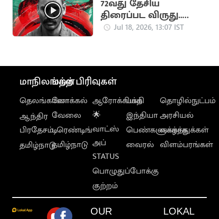
72வது தேசிய
திரைப்பட விருது..
சிறந்த தமிழ்ப் படமாக
Jul 18, 2026, 13:07 IST
ராயன் தேர்வு
மாநிலங்கள்
மற்ற பிரிவுகள்
தெலங்கானா
லோக்கல்
ஆரோக்கியம்
பக்தி
தொழில்நுட்பம்
வேலை
🌟
இந்தியா
அரசியல்
ஆந்திர
வாட்ஸ்
பிரதேசம்
டிரெண்டிங்
பெண்களுக்காக
வாழ்த்துக்கள்
அப்
தமிழ்நாடு
வைரல்
விளம்பரங்கள்
தமிழ்நாடு
STATUS
பொழுதுப்போக்கு
குற்றம்
OUR
LOKAL