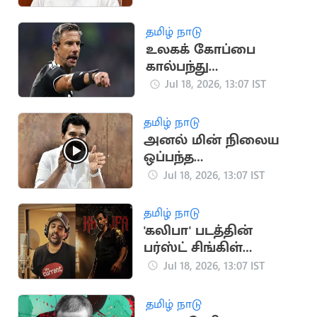
தமிழ் நாடு
உலகக் கோப்பை
கால்பந்து
இறுதிப்போட்டியின்
Jul 18, 2026, 13:07 IST
நடுவராக சிலாவ்கோ
வின்சிச் தேர்வு
தமிழ் நாடு
அனல் மின் நிலைய
ஒப்பந்த
தொழிலாளர்களுக்கு
Jul 18, 2026, 13:07 IST
அமைச்சர்
நிர்மல்குமார்
தமிழ் நாடு
வேண்டுகோள்
'கலிபா' படத்தின்
பர்ஸ்ட் சிங்கிள்
அப்டேட் கொடுத்த
Jul 18, 2026, 13:07 IST
பிரித்விராஜ்
தமிழ் நாடு