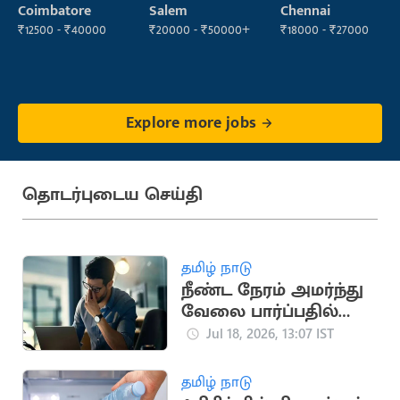
Support Officer
Operator
Coimbatore
Salem
Chennai
₹12500 - ₹40000
₹20000 - ₹50000+
₹18000 - ₹27000
Explore more jobs
தொடர்புடைய செய்தி
தமிழ் நாடு
நீண்ட நேரம் அமர்ந்து
வேலை பார்ப்பதில்
மறைந்திருக்கும்
Jul 18, 2026, 13:07 IST
பேராபத்து
தமிழ் நாடு