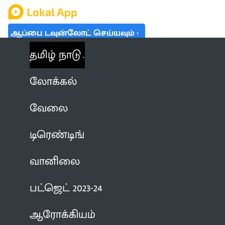
ஆப்பை டவுன்லோட் செய்யவும்
தமிழ் நாடு
லோக்கல்
வேலை
டிரெண்டிங்
வானிலை
பட்ஜெட் 2023-24
ஆரோக்கியம்