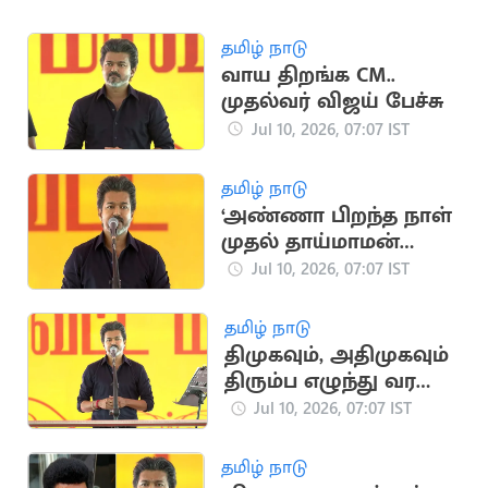
தமிழ் நாடு
வாய திறங்க CM..
முதல்வர் விஜய் பேச்சு
Jul 10, 2026, 07:07 IST
தமிழ் நாடு
‘அண்ணா பிறந்த நாள்
முதல் தாய்மாமன்
தங்க மோதிரம்
Jul 10, 2026, 07:07 IST
திட்டம்’.. CM விஜய்
தமிழ் நாடு
திமுகவும், அதிமுகவும்
திரும்ப எழுந்து வர
முடியாதபடி.. CM விஜய்
Jul 10, 2026, 07:07 IST
பேச்சு
தமிழ் நாடு