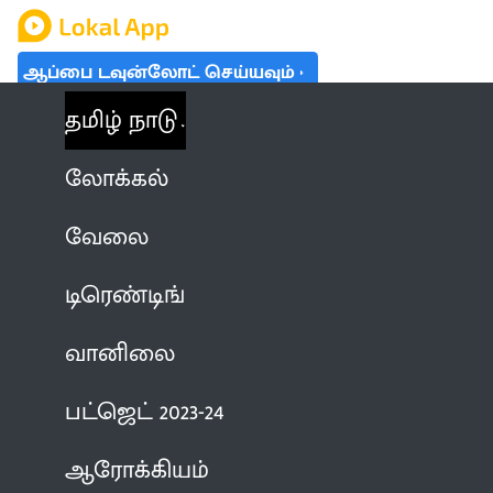
ஆப்பை டவுன்லோட் செய்யவும்
தமிழ் நாடு
லோக்கல்
வேலை
டிரெண்டிங்
வானிலை
பட்ஜெட் 2023-24
ஆரோக்கியம்