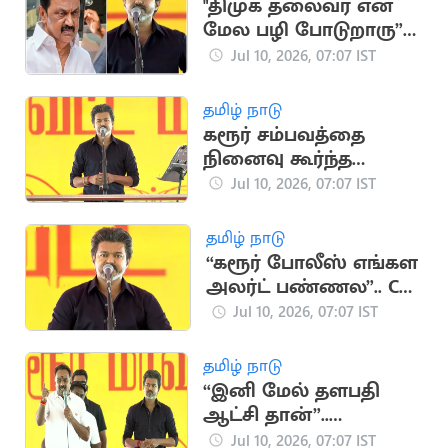
"திமுக தலைவர் என்
மேல பழி போடுறாரு”..
CM விஜய் பேச்சு
Jul 10, 2026, 07:07 IST
தமிழ் நாடு
கரூர் சம்பவத்தை
நினைவு கூர்ந்த
முதல்வர் விஜய்
Jul 10, 2026, 07:07 IST
தமிழ் நாடு
“கரூர் போலீஸ் எங்கள
அலர்ட் பண்ணல”.. CM
விஜய் பேச்சு
Jul 10, 2026, 07:07 IST
தமிழ் நாடு
“இனி மேல் தளபதி
ஆட்சி தான்”..
எம்.ஆர்.விஜயபாஸ்கர்
Jul 10, 2026, 07:07 IST