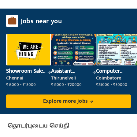
Jobs near you
Showroom Sales
Assistant
Computer
Executive (Retail
Manager
Operator
Chennai
Thirunelveli
Coimbatore
Sales)
₹13000 - ₹18000
₹15000 - ₹20000
₹25000 - ₹30000
Explore more jobs
தொடர்புடைய செய்தி