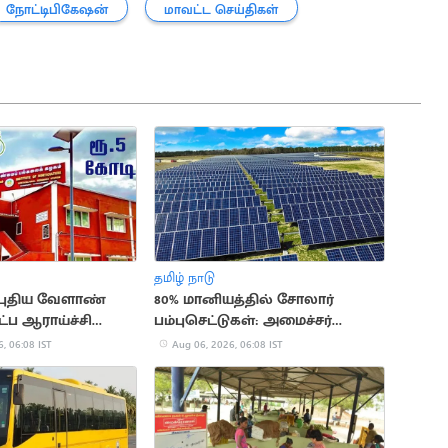
நோட்டிபிகேஷன்
மாவட்ட செய்திகள்
தமிழ் நாடு
 புதிய வேளாண்
80% மானியத்தில் சோலார்
்ப ஆராய்ச்சி
பம்புசெட்டுகள்: அமைச்சர்
வினோத் அறிவிப்பு
, 06:08 IST
Aug 06, 2026, 06:08 IST