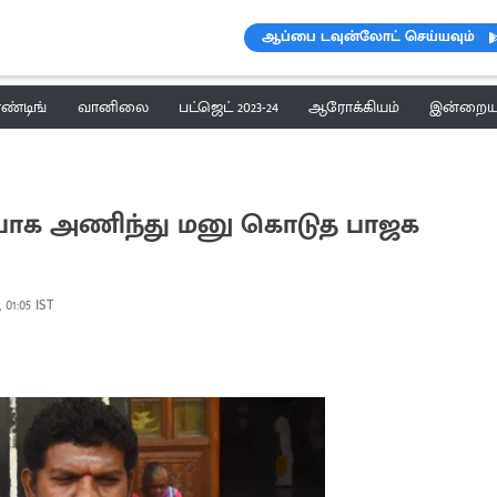
ஆப்பை டவுன்லோட் செய்யவும்
ெண்டிங்
வானிலை
பட்ஜெட் 2023-24
ஆரோக்கியம்
இன்றைய 
ையாக அணிந்து மனு கொடுத பாஜக
 01:05 IST