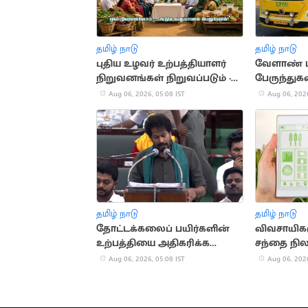
தமிழ் நாடு
தமிழ் நாடு
புதிய உழவர் உற்பத்தியாளர்
வேளாண் ப
நிறுவனங்கள் நிறுவப்படும் -
பேருந்துகள
அமைச்சர் அறிவிப்பு
ஒதுக்கீடு
Aug 06, 2026, 05:08 IST
Aug 06, 2026
தமிழ் நாடு
தமிழ் நாடு
தோட்டக்கலைப் பயிர்களின்
விவசாயிக
உற்பத்தியை அதிகரிக்க
சந்தை நி
நடவடிக்கை
செயலி
Aug 06, 2026, 05:08 IST
Aug 06, 2026