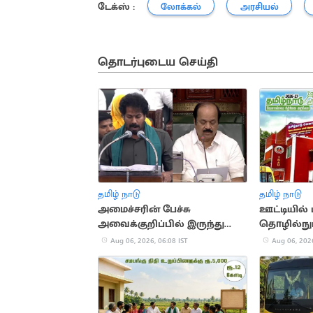
டேக்ஸ் :
லோக்கல்
அரசியல்
தொடர்புடைய செய்தி
தமிழ் நாடு
தமிழ் நாடு
அமைச்சரின் பேச்சு
ஊட்டியில்
அவைக்குறிப்பில் இருந்து
தொழில்நுட
நீக்கப்படும் - சபாநாயகர்
மையம்
Aug 06, 2026, 06:08 IST
Aug 06, 2026