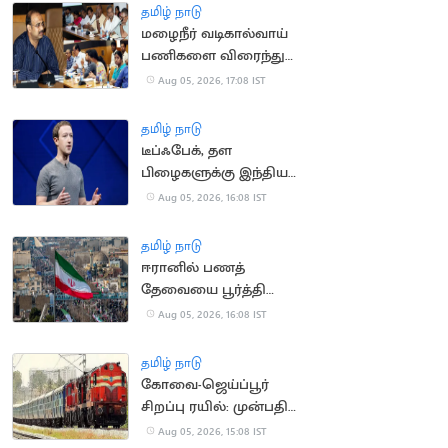
தமிழ் நாடு
மழைநீர் வடிகால்வாய்
பணிகளை விரைந்து
முடிக்க உத்தரவு
Aug 05, 2026, 17:08 IST
தமிழ் நாடு
டீப்ஃபேக், தள
பிழைகளுக்கு இந்திய
அரசிடம் மன்னிப்பு
Aug 05, 2026, 16:08 IST
கேட்ட மார்க் சக்கர்பெர்க்
தமிழ் நாடு
ஈரானில் பணத்
தேவையை பூர்த்தி
செய்ய திண்டாடும்
Aug 05, 2026, 16:08 IST
மக்கள்
தமிழ் நாடு
கோவை-ஜெய்ப்பூர்
சிறப்பு ரயில்: முன்பதிவு
நாளை தொடக்கம்
Aug 05, 2026, 15:08 IST