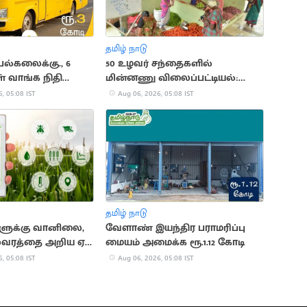
தமிழ் நாடு
ல்கலைக்கு., 6
50 உழவர் சந்தைகளில்
் வாங்க நிதி
மின்னணு விலைப்பட்டியல்:
அமைச்சர் வினோத் அறிவிப்பு
, 05:08 IST
Aug 06, 2026, 05:08 IST
தமிழ் நாடு
ளுக்கு வானிலை,
வேளாண் இயந்திர பராமரிப்பு
லவரத்தை அறிய ஏஐ
மையம் அமைக்க ரூ.1.12 கோடி
, 05:08 IST
Aug 06, 2026, 05:08 IST