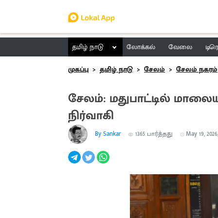
தமிழ் நாடு
லோக்கல்
வேலை
டிர
முகப்பு
தமிழ் நாடு
சேலம்
சேலம் நகரம்
சேலம்: மதுபாட்டில் மால
நிர்வாகி
By Sankar
1365
பார்த்தது
May 19, 2026,