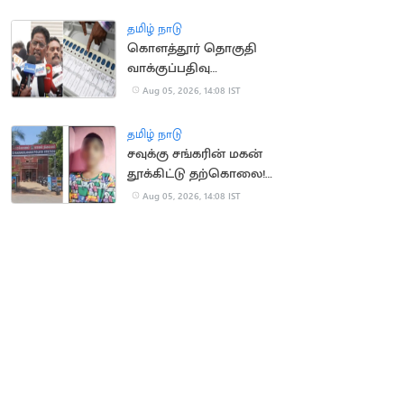
தமிழ் நாடு
கொளத்தூர் தொகுதி
வாக்குப்பதிவு
இயந்திரங்கள்
Aug 05, 2026, 14:08 IST
பரிசோதனை இன்றுடன்
நிறைவு
தமிழ் நாடு
சவுக்கு சங்கரின் மகன்
தூக்கிட்டு தற்கொலை!
காரணம் என்ன?
Aug 05, 2026, 14:08 IST