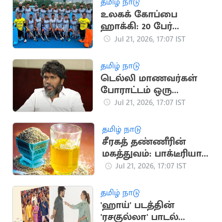
தமிழ் நாடு
உலகக் கோப்பை
ஹாக்கி: 20 பேர்
கொண்ட இந்திய
Jul 21, 2026, 17:07 IST
அணி அறிவிப்பு
தமிழ் நாடு
டெல்லி மாணவர்கள்
போராட்டம் ஒரு
தலைமுறையின்
Jul 21, 2026, 17:07 IST
ஒட்டுமொத்த கோபம்:
பா.ரஞ்சித்
தமிழ் நாடு
சீரகத் தண்ணீரின்
மகத்துவம்: பாக்டீரியா
தொற்று முதல் இதய
Jul 21, 2026, 17:07 IST
பாதுகாப்பு வரை
தமிழ் நாடு
'ஹாய்' படத்தின்
'ரசகுல்லா' பாடல்