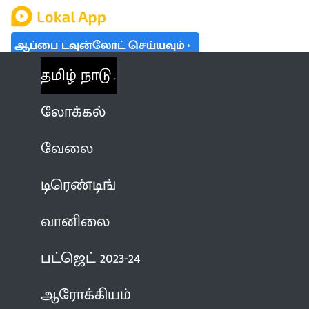
ஆப்பை டவுன்லோட் செய்யவும்
தமிழ் நாடு
லோக்கல்
வேலை
டிரெண்டிங்
வானிலை
பட்ஜெட் 2023-24
ஆரோக்கியம்