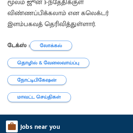
மூலம் ஜூன் 3-ந்தேதிக்குள்
விண்ணப்பிக்கலாம் என கலெக்டர்
இளம்பகவத் தெரிவித்துள்ளார்.
டேக்ஸ் :
லோக்கல்
தொழில் & வேலைவாய்ப்பு
நோட்டிபிகேஷன்
மாவட்ட செய்திகள்
Jobs near you