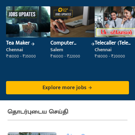
Tea Maker
Computer
Telecaller (Tele
Operator
Sales)
Chennai
Salem
Chennai
₹18000 - ₹35000
₹16000 - ₹22000
₹18000 - ₹20000
Explore more jobs
தொடர்புடைய செய்தி