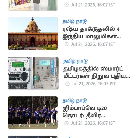
நாளை வெளியீடு
Jul 21, 2026, 16:07 IST
தமிழ் நாடு
ரஷ்ய தாக்குதலில் 4
இந்திய மாலுமிகள்
பலி: இந்தியா
Jul 21, 2026, 16:07 IST
கண்டனம்
தமிழ் நாடு
தமிழகத்தில் ஸ்மார்ட்
மீட்டர்கள் நிறுவ புதிய
டெண்டர் பணிகள்
Jul 21, 2026, 16:07 IST
தொடக்கம்
தமிழ் நாடு
ஜிம்பாப்வே டி20
தொடர்: தீவிர
பயிற்சியில் இந்திய
Jul 21, 2026, 16:07 IST
கிரிக்கெட் அணி