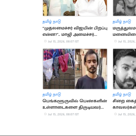
தமிழ் நாடு
தமிழ் நாடு
“முதலமைச்சர் விஜயின் பிறப்பு
மருத்துவமன
என்ன?".. மாஜி அமைச்சர்
மனைவியை 
உதயகுமார் சர்ச்சை பேச்சு
குத்திக்
Jul 15, 2026, 08:07 IST
Jul 15, 2026,
தமிழ் நாடு
தமிழ் நாடு
பெங்களூருவில் பெண்களின்
சிறை கைத
உள்ளாடைகளை திருடியவர்
காவலர்கள் 
கைது
வழக்கு
Jul 15, 2026, 08:07 IST
Jul 15, 2026,