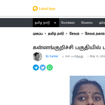
தமிழ் நாடு
லோக்கல்
வேலை
டிர
முகப்பு
தமிழ் நாடு
சேலம்
சேலம் நகரம்
கன்னங்குறிச்சி பகுதியில்
By Sankar
1845
பார்த்தது
May 19, 2026,