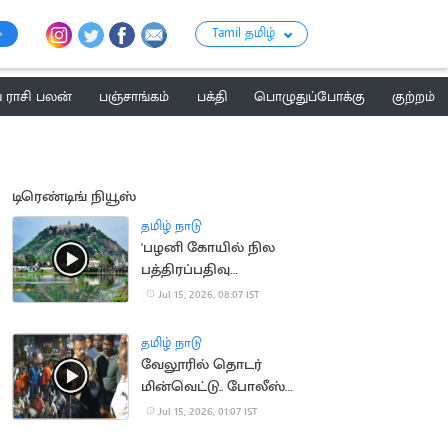
Tamil தமிழ்
ராசி பலன்
பஞ்சாங்கம்
பக்தி
பொழுதுப்போக்கு
குற்றம்
டிரெண்டிங் நியூஸ்
தமிழ் நாடு
'பழனி கோயில் நில
பத்திரப்பதிவு
செல்லாது'.. நீதிமன்றம்
Jul 15, 2026, 08:07 IST
தமிழ் நாடு
வேலூரில் தொடர்
மின்வெட்டு.. போலீஸ்
பேச்சால் சர்ச்சை
Jul 15, 2026, 01:07 IST