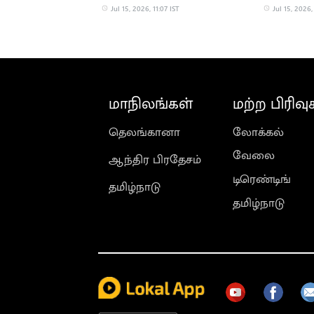
எ.வ.வேலு
நிர்வாகி வீ
Jul 15, 2026, 11:07 IST
Jul 15, 2026,
மாநிலங்கள்
மற்ற பிரிவு
தெலங்கானா
லோக்கல்
வேலை
ஆந்திர பிரதேசம்
டிரெண்டிங்
தமிழ்நாடு
தமிழ்நாடு