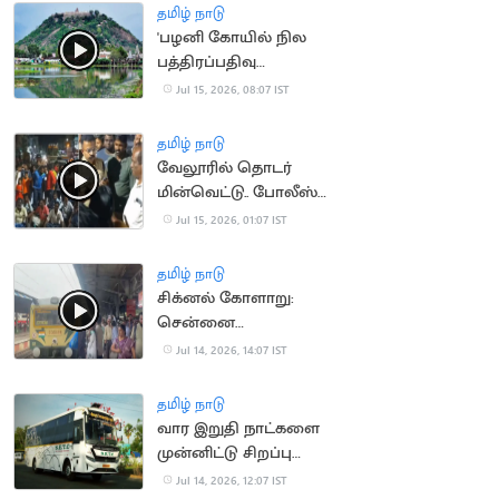
தமிழ் நாடு
'பழனி கோயில் நில
பத்திரப்பதிவு
செல்லாது'.. நீதிமன்றம்
Jul 15, 2026, 08:07 IST
தமிழ் நாடு
வேலூரில் தொடர்
மின்வெட்டு.. போலீஸ்
பேச்சால் சர்ச்சை
Jul 15, 2026, 01:07 IST
தமிழ் நாடு
சிக்னல் கோளாறு:
சென்னை
கடற்கரையில் புறநகர்
Jul 14, 2026, 14:07 IST
ரயில்கள் நிறுத்தம்
தமிழ் நாடு
வார இறுதி நாட்களை
முன்னிட்டு சிறப்பு
பேருந்துகள் இயக்கம்
Jul 14, 2026, 12:07 IST