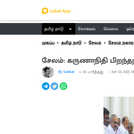
தமிழ் நாடு
லோக்கல்
வேலை
டிர
முகப்பு
தமிழ் நாடு
சேலம்
சேலம் நகரம்
சேலம்: கருணாநிதி பிறந்தந
By Sankar
83
பார்த்தது
Jun 03, 2025, 0