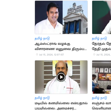
தமிழ் நாடு
தமிழ் நாடு
ஆம்ஸ்ட்ராங் வழக்கு
தேர்தல் தோ
விசாரணை மனுவை திரும்ப
தேதி முதல
பெற்ற தமிழக அரசு
ஆலோசன
Jul 15, 2026, 12:07 IST
Jul 15, 2026,
தமிழ் நாடு
தமிழ் நாடு
மடியில் கனமில்லை என்பதால்
லஞ்சம் வா
பயமில்லை: அமைச்சர்
வெளியான