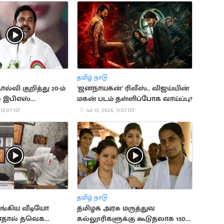
தமிழ் நாடு
ல்வி குறித்து 20-ம்
'ஜனநாயகன்' ரிலீஸ்.. விஜய்யின்
் இபிஎஸ்
மகன் படம் தள்ளிப்போக வாய்ப்பு?
ை
 12:07 IST
Jul 15, 2026, 11:07 IST
தமிழ் நாடு
ங்கிய வீடியோ
தமிழக அரசு மருத்துவ
தால் தவெக
கல்லூரிகளுக்கு கூடுதலாக 150