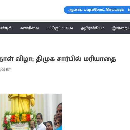
ஆப்பை டவுன்லோட் செய்யவும்
ெண்டிங்
வானிலை
பட்ஜெட் 2023-24
ஆரோக்கியம்
இன்றைய 
ாள் விழா; திமுக சார்பில் மரியாதை
8:06 IST