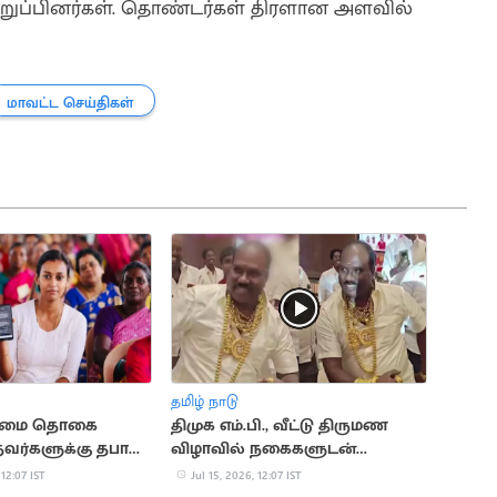
றுப்பினர்கள். தொண்டர்கள் திரளான அளவில்
மாவட்ட செய்திகள்
தமிழ் நாடு
உரிமை தொகை
திமுக எம்.பி., வீட்டு திருமண
வர்களுக்கு தபால்
விழாவில் நகைகளுடன்
ு?
நடனமாடிய நிர்வாகி
 12:07 IST
Jul 15, 2026, 12:07 IST