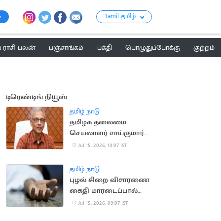
Tamil தமிழ்
ராசி பலன்
பஞ்சாங்கம்
பக்தி
பொழுதுப்போக்கு
குற்றம்
டிரெண்டிங் நியூஸ்
தமிழ் நாடு
தமிழக தலைமை
செயலாளர் சாய்குமார்
பதவிக்காலம் 6
Jul 15, 2026, 10:07 IST
மாதங்கள் நீட்டிப்பு
தமிழ் நாடு
புழல் சிறை விசாரணை
கைதி மாரடைப்பால்
திடீர் உயிரிழப்பு
Jul 15, 2026, 09:07 IST