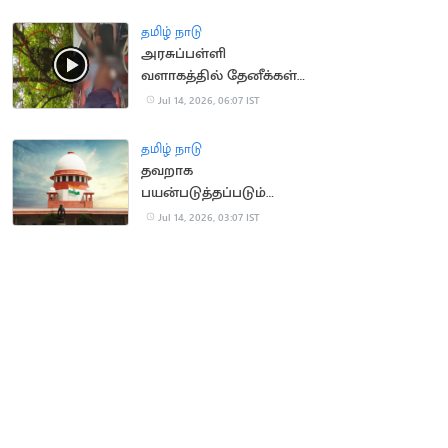
தமிழ் நாடு
அரசுப்பள்ளி
வளாகத்தில் தேனீக்கள்
கொட்டி 50
Jul 14, 2026, 06:07 IST
மாணாக்கர்கள் காயம்
தமிழ் நாடு
தவறாக
பயன்படுத்தப்படும்
போக்சோ.. உச்ச
Jul 14, 2026, 03:07 IST
நீதிமன்றம் கவலை