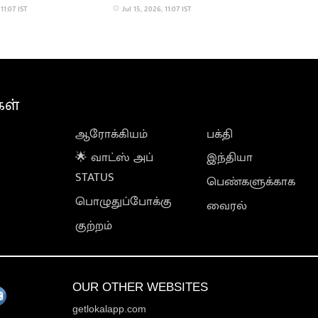
ராசாமி நீக்கம்
இடங்கள் ஒதுக்கீடு
 11:07 IST
Jul 15, 2026, 11:07 IST
கள்
ஆரோக்கியம்
பக்தி
🌟 வாட்ஸ் அப்
இந்தியா
STATUS
பெண்களுக்காக
பொழுதுப்போக்கு
வைரல்
குற்றம்
OUR OTHER WEBSITES
getlokalapp.com