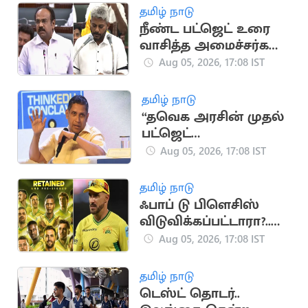
தமிழ் நாடு
நீண்ட பட்ஜெட் உரை
வாசித்த அமைச்சர்கள்
பட்டியலில் மரிய
Aug 05, 2026, 17:08 IST
வில்சன்
தமிழ் நாடு
“தவெக அரசின் முதல்
பட்ஜெட்
யதார்த்தமானது”..
Aug 05, 2026, 17:08 IST
பிரவீன் சக்ரவர்த்தி
கருத்து
தமிழ் நாடு
ஃபாப் டு பிளெசிஸ்
விடுவிக்கப்பட்டாரா?..
ஜோபர்க் சூப்பர் கிங்ஸ்
Aug 05, 2026, 17:08 IST
முடிவு அதிர்ச்சி
தமிழ் நாடு
டெஸ்ட் தொடர்..