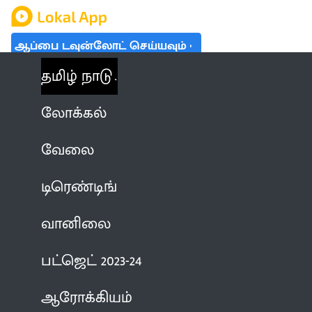
ஆப்பை டவுன்லோட் செய்யவும்
தமிழ் நாடு
லோக்கல்
வேலை
டிரெண்டிங்
வானிலை
பட்ஜெட் 2023-24
ஆரோக்கியம்