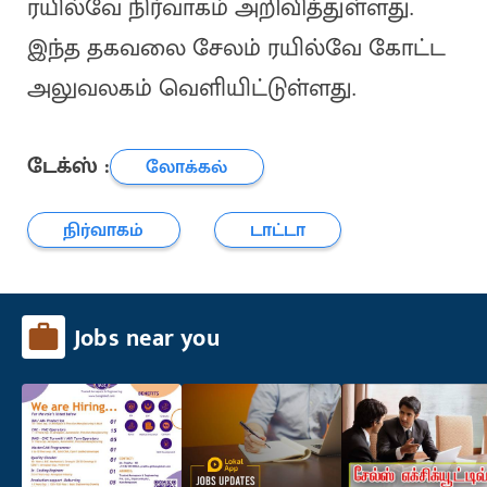
ரயில்வே நிர்வாகம் அறிவித்துள்ளது.
இந்த தகவலை சேலம் ரயில்வே கோட்ட
அலுவலகம் வெளியிட்டுள்ளது.
டேக்ஸ் :
லோக்கல்
நிர்வாகம்
டாட்டா
Jobs near you