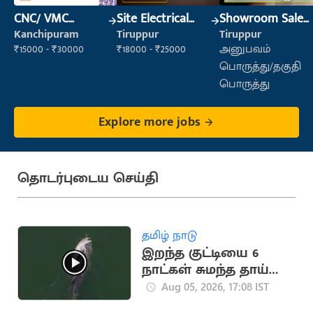
CNC/ VMC
Site Electrical
Showroom Sales
Operator
Engineer
Executive (Retail
Kanchipuram
Tiruppur
Tiruppur
Sales)
₹15000 - ₹30000
₹18000 - ₹25000
அனுபவம்
பொருத்து/தகுதி
பொருத்து
Explore more jobs
தொடர்புடைய செய்தி
தமிழ் நாடு
இறந்த குட்டியை 6
நாட்கள் சுமந்த தாய்
டால்பின் (வைரல்
Aug 05, 2026, 17:08 IST
வீடியோ)