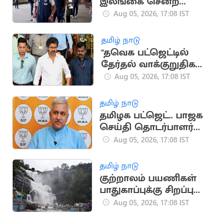
இலங்கை சென்ற
இந்திய கிரிக்கெட்
Aug 05, 2026, 17:08 IST
அணி
தமிழ் நாடு
"தவெக பட்ஜெட்டில்
தேர்தல் வாக்குறுதிகள்
இடம்பெறவில்லை"..
Aug 05, 2026, 17:08 IST
முகமது முபாரக்
தமிழ் நாடு
தமிழக பட்ஜெட்.. பாஜக
செய்தி தொடர்பாளர்
விமர்சனம்
Aug 05, 2026, 17:08 IST
தமிழ் நாடு
குற்றாலம் பயணிகள்
பாதுகாப்புக்கு சிறப்பு
கண்காணிப்பு குழு
Aug 05, 2026, 17:08 IST
அமைக்க உத்தரவு