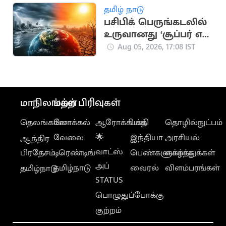
தமிழ் நாடு
பசிபிக் பெருங்கடலில்
உருவானது ‘சூப்பர் எல்
நினோ’.. வானிலை
Aug 05, 2026, 17:08 IST
ஆய்வாளர் எச்சரிக்கை
மாநிலங்கள்
மற்ற பிரிவுகள்
தெலங்கானா
லோக்கல்
ஆரோக்கியம்
பக்தி
தொழில்நுட்பம்
வேலை
🌟
இந்தியா
அரசியல்
ஆந்திர
வாட்ஸ்
பிரதேசம்
டிரெண்டிங்
பெண்களுக்காக
வாழ்த்துக்கள்
அப்
தமிழ்நாடு
வைரல்
விளம்பரங்கள்
தமிழ்நாடு
STATUS
பொழுதுப்போக்கு
குற்றம்