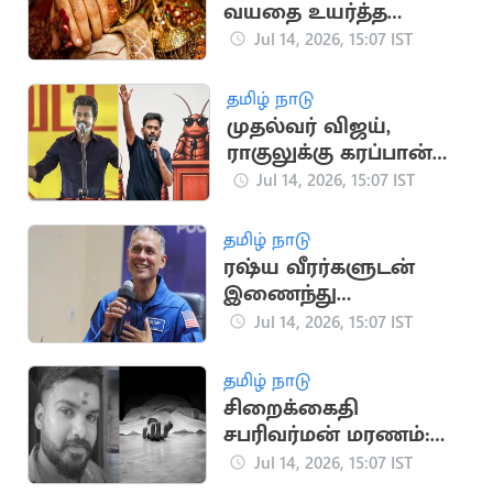
வயதை உயர்த்த
மத்திய அரசு
Jul 14, 2026, 15:07 IST
பரிசீலனை
தமிழ் நாடு
முதல்வர் விஜய்,
ராகுலுக்கு கரப்பான்
பூச்சி கட்சி போராட
Jul 14, 2026, 15:07 IST
அழைப்பு
தமிழ் நாடு
ரஷ்ய வீரர்களுடன்
இணைந்து
விண்வெளி
Jul 14, 2026, 15:07 IST
பயணத்தை
தொடங்கினார் அனில்
தமிழ் நாடு
மேனன்
சிறைக்கைதி
சபரிவர்மன் மரணம்:
உடலில் 19 காயங்கள்
Jul 14, 2026, 15:07 IST
இருப்பதாக