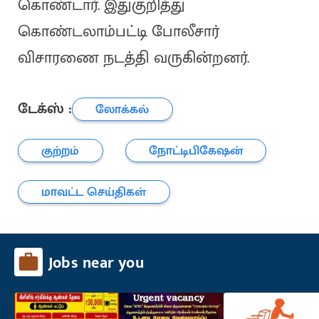
கொண்டார். இதுகுறித்து
கொண்டலாம்பட்டி போலீசார்
விசாரணை நடத்தி வருகின்றனர்.
டேக்ஸ் :
லோக்கல்
குற்றம்
நோட்டிபிகேஷன்
மாவட்ட செய்திகள்
Jobs near you