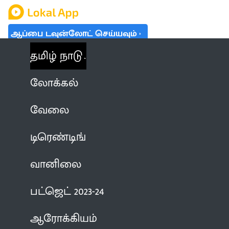
ஆப்பை டவுன்லோட் செய்யவும்
தமிழ் நாடு
லோக்கல்
வேலை
டிரெண்டிங்
வானிலை
பட்ஜெட் 2023-24
ஆரோக்கியம்