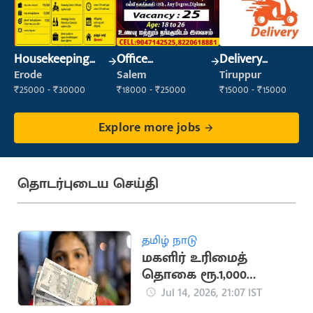
Housekeeping
Office
Delivery
Staff
Maintenance
Executive
Erode
Salem
Tiruppur
(Housekeeping)
Staff
₹25000 - ₹30000
₹18000 - ₹25000
₹15000 - ₹15000
Explore more jobs
தொடர்புடைய செய்தி
தமிழ் நாடு
மகளிர் உரிமைத்
தொகை ரூ.1,000
வங்கிக் கணக்கில்
Jul 14, 2026, 21:07 IST
வரவு