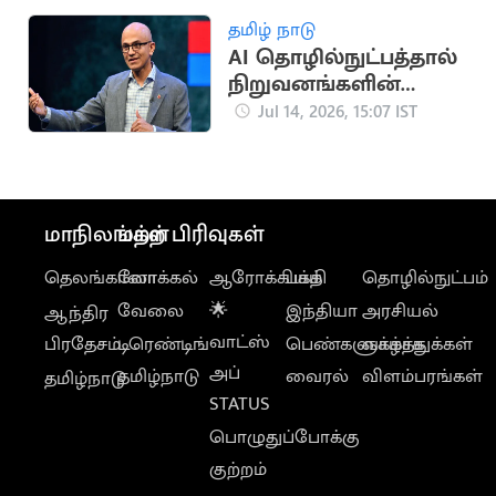
உடற்கூராய்வில்
தமிழ் நாடு
தகவல்
AI தொழில்நுட்பத்தால்
நிறுவனங்களின்
ரகசிய தகவல்களுக்கு
Jul 14, 2026, 15:07 IST
ஆபத்து:
மைக்ரோசாப்ட் CEO
மாநிலங்கள்
மற்ற பிரிவுகள்
தெலங்கானா
லோக்கல்
ஆரோக்கியம்
பக்தி
தொழில்நுட்பம்
வேலை
🌟
இந்தியா
அரசியல்
ஆந்திர
வாட்ஸ்
பிரதேசம்
டிரெண்டிங்
பெண்களுக்காக
வாழ்த்துக்கள்
அப்
தமிழ்நாடு
வைரல்
விளம்பரங்கள்
தமிழ்நாடு
STATUS
பொழுதுப்போக்கு
குற்றம்