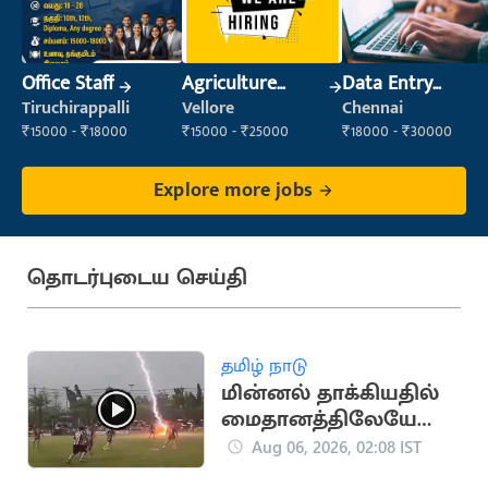
Office Staff
Agriculture
Data Entry
Labour
Operator
Tiruchirappalli
Vellore
Chennai
₹15000 - ₹18000
₹15000 - ₹25000
₹18000 - ₹30000
Explore more jobs
தொடர்புடைய செய்தி
தமிழ் நாடு
மின்னல் தாக்கியதில்
மைதானத்திலேயே
வீரர் உயிரிழப்பு - 12 பேர்
Aug 06, 2026, 02:08 IST
காயம்