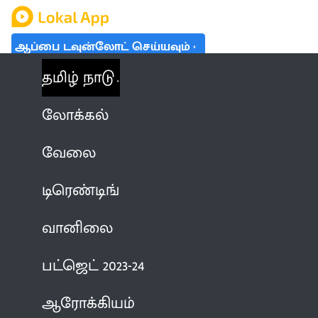
ஆப்பை டவுன்லோட் செய்யவும்
தமிழ் நாடு
லோக்கல்
வேலை
டிரெண்டிங்
வானிலை
பட்ஜெட் 2023-24
ஆரோக்கியம்