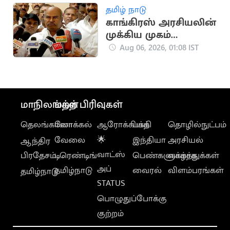
தமிழ் நாடு
காங்கிரஸ் அரசியலின்
முக்கிய முகம்
கே.வி.தங்கபாலு
Aug 06, 2026, 01:08 IST
மாநிலங்கள்
மற்ற பிரிவுகள்
தெலங்கானா
லோக்கல்
ஆரோக்கியம்
பக்தி
தொழில்நுட்பம்
வேலை
🌟
இந்தியா
அரசியல்
ஆந்திர
வாட்ஸ்
பிரதேசம்
டிரெண்டிங்
பெண்களுக்காக
வாழ்த்துக்கள்
அப்
தமிழ்நாடு
வைரல்
விளம்பரங்கள்
தமிழ்நாடு
STATUS
பொழுதுப்போக்கு
குற்றம்