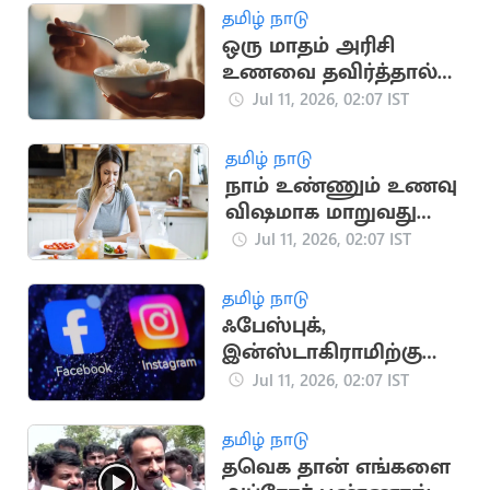
தமிழ் நாடு
ஒரு மாதம் அரிசி
உணவை தவிர்த்தால்
உடலில் நடக்கும்
Jul 11, 2026, 02:07 IST
மாற்றங்கள்
தமிழ் நாடு
நாம் உண்ணும் உணவு
விஷமாக மாறுவது
ஏன்? அதிர்ச்சித் தகவல்
Jul 11, 2026, 02:07 IST
தமிழ் நாடு
ஃபேஸ்புக்,
இன்ஸ்டாகிராமிற்கு
ஐரோப்பிய ஒன்றியம்
Jul 11, 2026, 02:07 IST
எச்சரிக்கை
தமிழ் நாடு
தவெக தான் எங்களை