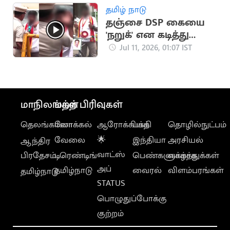
தமிழ் நாடு
தஞ்சை DSP கையை
'நறுக்' என கடித்து
வைத்த தவெக
Jul 11, 2026, 01:07 IST
தொண்டர்
மாநிலங்கள்
மற்ற பிரிவுகள்
தெலங்கானா
லோக்கல்
ஆரோக்கியம்
பக்தி
தொழில்நுட்பம்
வேலை
🌟
இந்தியா
அரசியல்
ஆந்திர
வாட்ஸ்
பிரதேசம்
டிரெண்டிங்
பெண்களுக்காக
வாழ்த்துக்கள்
அப்
தமிழ்நாடு
வைரல்
விளம்பரங்கள்
தமிழ்நாடு
STATUS
பொழுதுப்போக்கு
குற்றம்