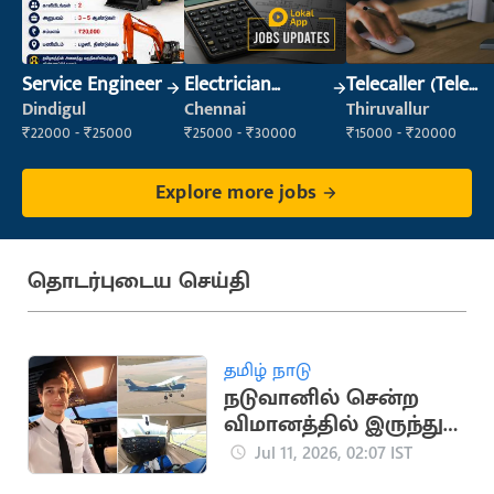
Service Engineer
Electrician
Telecaller (Tele
(Construction)
Sales)
Dindigul
Chennai
Thiruvallur
₹22000 - ₹25000
₹25000 - ₹30000
₹15000 - ₹20000
Explore more jobs
தொடர்புடைய செய்தி
தமிழ் நாடு
நடுவானில் சென்ற
விமானத்தில் இருந்து
குதித்த விமானி பலி
Jul 11, 2026, 02:07 IST