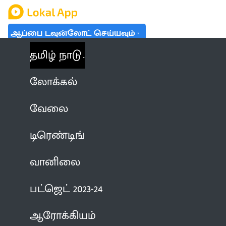
ஆப்பை டவுன்லோட் செய்யவும்
தமிழ் நாடு
லோக்கல்
வேலை
டிரெண்டிங்
வானிலை
பட்ஜெட் 2023-24
ஆரோக்கியம்