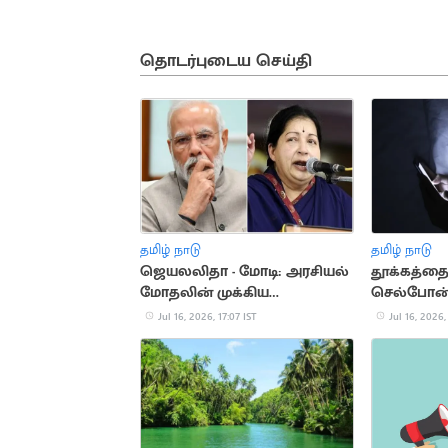
தொடர்புடைய செய்தி
தமிழ் நாடு
தமிழ் நாடு
ஜெயலலிதா - மோடி: அரசியல்
தூக்கத்தை
மோதலின் முக்கிய
செல்போன்.
தருணங்கள்
ஆபத்துகள
Jul 16, 2026, 17:07 IST
Jul 16, 2026,