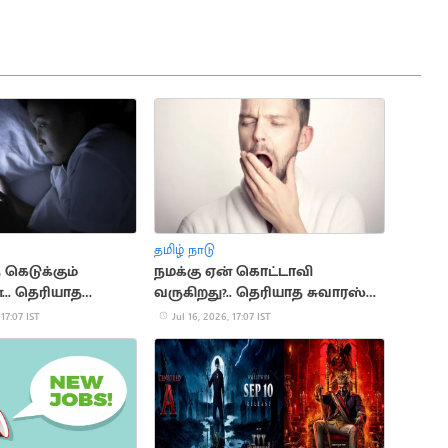
தமிழ் நாடு
 கெடுக்கும்
நமக்கு ஏன் கொட்டாவி
.. தெரியாத
வருகிறது?.. தெரியாத சுவாரஸ்ய
்
காரணங்கள்
 17:07 IST
Jul 16, 2026, 17:07 IST