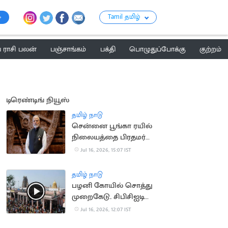
Tamil தமிழ்
ராசி பலன்
பஞ்சாங்கம்
பக்தி
பொழுதுப்போக்கு
குற்றம்
டிரெண்டிங் நியூஸ்
தமிழ் நாடு
சென்னை பூங்கா ரயில்
நிலையத்தை பிரதமர்
மோடி நாளை திறந்து
Jul 16, 2026, 15:07 IST
வைக்கிறார்
தமிழ் நாடு
பழனி கோயில் சொத்து
முறைகேடு.. சிபிசிஐடி
விசாரணை
Jul 16, 2026, 12:07 IST