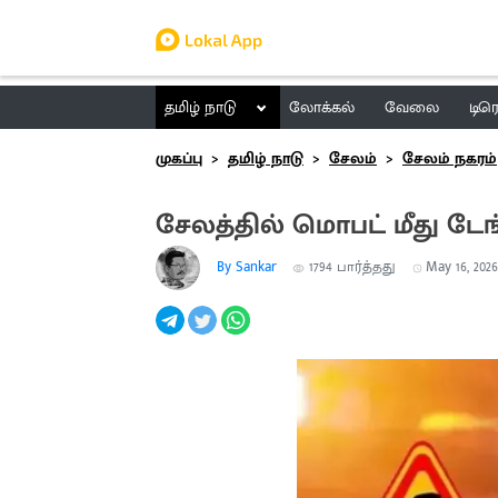
தமிழ் நாடு
லோக்கல்
வேலை
டிர
முகப்பு
தமிழ் நாடு
சேலம்
சேலம் நகரம்
சேலத்தில் மொபட் மீது டே
By Sankar
1794
பார்த்தது
May 16, 2026