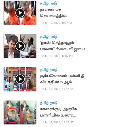
தமிழ் நாடு
தலைமைச்
செயலகத்தில்
தீக்குளிக்க முயன்ற
Jul 16, 2026, 11:07 IST
பெண்
தமிழ் நாடு
"நான் செத்தாலும்
பரவாயில்லை விஜயை
பாக்கணும்".. பெண்
Jul 16, 2026, 10:07 IST
போராட்டம்
தமிழ் நாடு
கும்பகோணம் பள்ளி தீ
விபத்தின் 22ஆம்
ஆண்டு நினைவு தினம்
Jul 16, 2026, 09:07 IST
அனுசரிப்பு
தமிழ் நாடு
காரைக்குடி அருகே
பள்ளியில் உணவு
சாப்பிட்ட மாணவிகள்
Jul 16, 2026, 09:07 IST