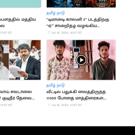
தமிழ் நாடு
ம்பளத்தில் மத்திய
“டிமான்டி காலனி 3” படத்திற்கு
லை
“ஏ” சான்றிதழ் வழங்கிய
தணிக்கை வாரியம்
 17:07 IST
Jul 16, 2026, 16:07 IST
தமிழ் நாடு
் வாய் சவடாலை
வீட்டில் பதுக்கி வைத்திருந்த
டு குடிநீர் தேவையை
17500 போதை மாத்திரைகள்
ண்ணுங்க'
பறிமுதல்
 13:07 IST
Jul 16, 2026, 13:07 IST