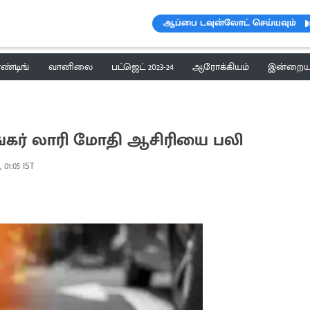
ஆப்பை டவுன்லோட் செய்யவும்
ெண்டிங்
வானிலை
பட்ஜெட் 2023-24
ஆரோக்கியம்
இன்றைய 
ங்கர் லாரி மோதி ஆசிரியை பலி
, 01:05 IST