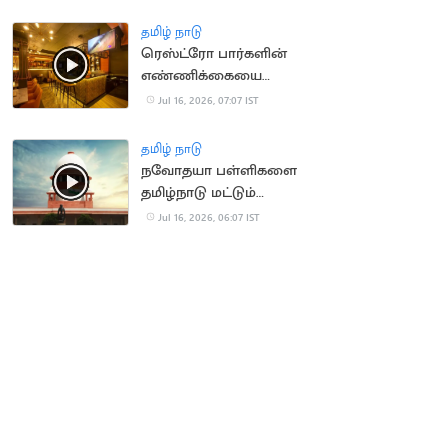
திடீரென மயக்கம்
தமிழ் நாடு
ரெஸ்ட்ரோ பார்களின்
எண்ணிக்கையை
அதிகரிக்க TN அரசு
Jul 16, 2026, 07:07 IST
திட்டம்?
தமிழ் நாடு
நவோதயா பள்ளிகளை
தமிழ்நாடு மட்டும்
நிராகரிப்பது ஏன்? -
Jul 16, 2026, 06:07 IST
உச்சநீதிமன்றம்