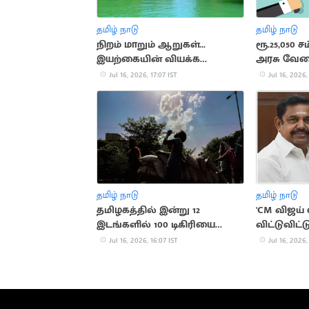
தமிழ் நாடு
தமிழ் நாடு
நிறம் மாறும் ஆறுகள்...
ரூ.25,050 ச
இயற்கையின் வியக்க
அரசு வே
வைக்கும் அதிசயங்கள்!
Jul 16, 2026, 17:07 IST
Jul 16, 2026,
தமிழ் நாடு
தமிழ் நாடு
தமிழகத்தில் இன்று 12
'CM விஜய
இடங்களில் 100 டிகிரியை
விட்டுவிட்
தாண்டிய வெப்பம்
பூர்த்தி ப
Jul 16, 2026, 16:07 IST
Jul 16, 2026,