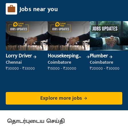
Jobs near you
Lorry Driver
Housekeeping
Plumber
Staff
Chennai
Coimbatore
Coimbatore
(Housekeeping)
₹30000 - ₹33000
₹15000 - ₹20000
₹20000 - ₹30000
Explore more jobs
தொடர்புடைய செய்தி