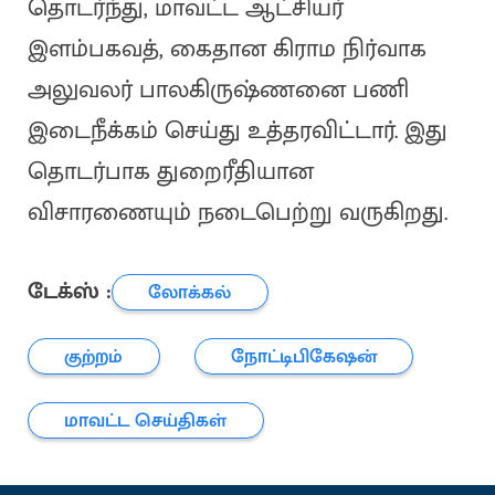
தொடர்ந்து, மாவட்ட ஆட்சியர்
இளம்பகவத், கைதான கிராம நிர்வாக
அலுவலர் பாலகிருஷ்ணனை பணி
இடைநீக்கம் செய்து உத்தரவிட்டார். இது
தொடர்பாக துறைரீதியான
விசாரணையும் நடைபெற்று வருகிறது.
டேக்ஸ் :
லோக்கல்
குற்றம்
நோட்டிபிகேஷன்
மாவட்ட செய்திகள்