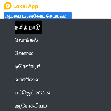
ஆப்பை டவுன்லோட் செய்யவும்
தமிழ் நாடு
லோக்கல்
வேலை
டிரெண்டிங்
வானிலை
பட்ஜெட் 2023-24
ஆரோக்கியம்