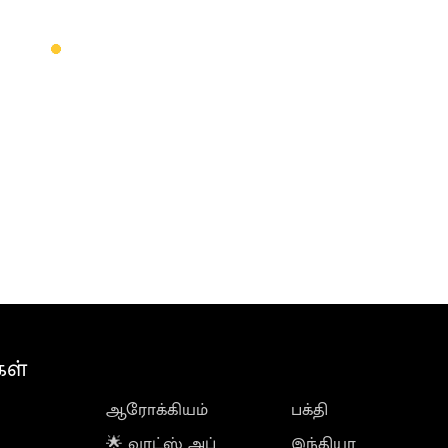
கள்
ஆரோக்கியம்
பக்தி
🌟 வாட்ஸ் அப்
இந்தியா