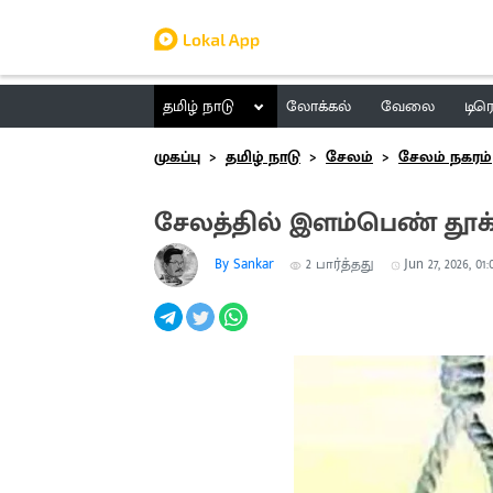
தமிழ் நாடு
லோக்கல்
வேலை
டிர
முகப்பு
தமிழ் நாடு
சேலம்
சேலம் நகரம்
சேலத்தில் இளம்பெண் தூக
By Sankar
2
பார்த்தது
Jun 27, 2026, 01