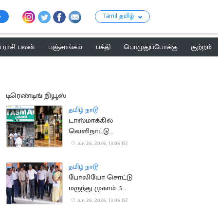
Tamil தமிழ்
ராசி பலன்
பஞ்சாங்கம்
பக்தி
பொழுதுப்போக்கு
குற்றம்
டிரெண்டிங் நியூஸ்
தமிழ் நாடு
டாஸ்மாக்கில்
வெளிநாட்டு
மதுபானங்கள் விற்க
Jun 26, 2026, 13:06 IST
முடிவு?
தமிழ் நாடு
போலியோ சொட்டு
மருந்து முகாம்: 5
வயதுக்குட்பட்ட
Jun 26, 2026, 13:06 IST
குழந்தைகளுக்கு