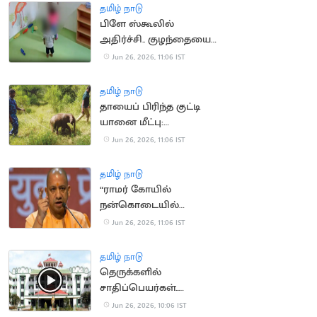
அவசியம்
தமிழ் நாடு
பிளே ஸ்கூலில்
அதிர்ச்சி.. குழந்தையை
25 இடங்களில் கடித்த
Jun 26, 2026, 11:06 IST
மற்றொரு குழந்தை
தமிழ் நாடு
தாயைப் பிரிந்த குட்டி
யானை மீட்பு:
கோழிகமுத்தி முகாமிற்கு
Jun 26, 2026, 11:06 IST
மாற்றம்
தமிழ் நாடு
“ராமர் கோயில்
நன்கொடையில்
மோசடி”.. யோகி
Jun 26, 2026, 11:06 IST
ஆதித்யநாத் எச்சரிக்கை
தமிழ் நாடு
தெருக்களில்
சாதிப்பெயர்கள்..
இடைக்கால தடையை
Jun 26, 2026, 10:06 IST