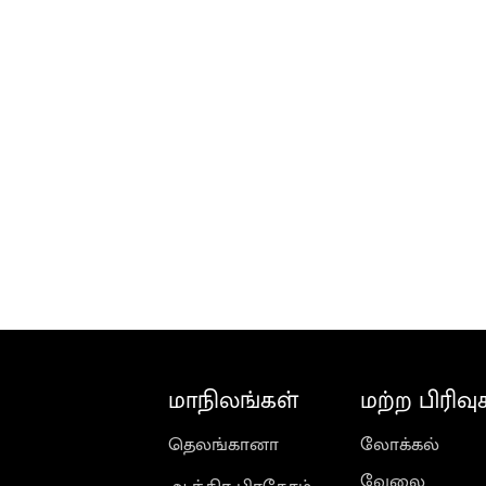
மாநிலங்கள்
மற்ற பிரிவு
தெலங்கானா
லோக்கல்
வேலை