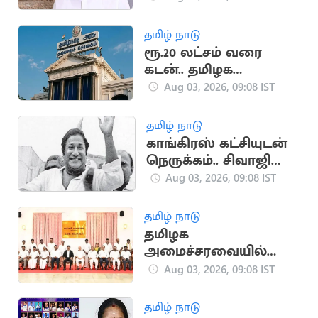
தென்னரசு கண்டனம்
தமிழ் நாடு
ரூ.20 லட்சம் வரை
கடன்.. தமிழக
பட்ஜெட்டில் வெளியாக
Aug 03, 2026, 09:08 IST
வாய்ப்பு
தமிழ் நாடு
காங்கிரஸ் கட்சியுடன்
நெருக்கம்.. சிவாஜி
கணேசனின் அரசியல்
Aug 03, 2026, 09:08 IST
பயணம்
தமிழ் நாடு
தமிழக
அமைச்சரவையில்
விரைவில் மாற்றம்.. 4
Aug 03, 2026, 09:08 IST
அமைச்சர்கள் பதவி
காலி?
தமிழ் நாடு