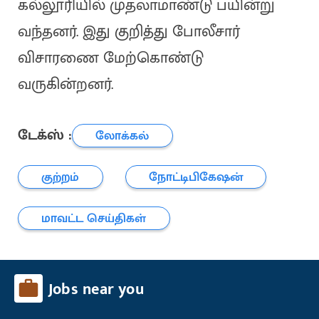
கல்லூரியில் முதலாமாண்டு பயின்று
வந்தனர். இது குறித்து போலீசார்
விசாரணை மேற்கொண்டு
வருகின்றனர்.
டேக்ஸ் :
லோக்கல்
குற்றம்
நோட்டிபிகேஷன்
மாவட்ட செய்திகள்
Jobs near you