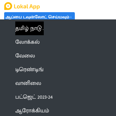
ஆப்பை டவுன்லோட் செய்யவும்
தமிழ் நாடு
லோக்கல்
வேலை
டிரெண்டிங்
வானிலை
பட்ஜெட் 2023-24
ஆரோக்கியம்