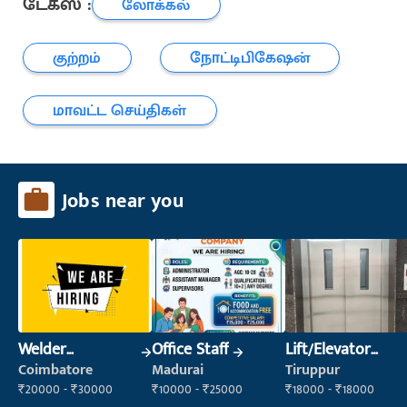
டேக்ஸ் :
லோக்கல்
குற்றம்
நோட்டிபிகேஷன்
மாவட்ட செய்திகள்
Jobs near you
Welder
Office Staff
Lift/Elevator
(Fabrication)
Technician
Coimbatore
Madurai
Tiruppur
₹20000 - ₹30000
₹10000 - ₹25000
₹18000 - ₹18000