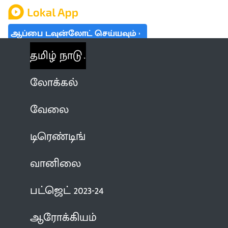
ஆப்பை டவுன்லோட் செய்யவும்
தமிழ் நாடு
லோக்கல்
வேலை
டிரெண்டிங்
வானிலை
பட்ஜெட் 2023-24
ஆரோக்கியம்