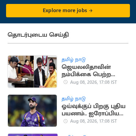
Explore more jobs
தொடர்புடைய செய்தி
தமிழ் நாடு
ஜெயலலிதாவின்
நம்பிக்கை பெற்ற
சி.விஜயபாஸ்கர்..
Aug 08, 2026, 17:08 IST
அரசியல் பயணம்
தமிழ் நாடு
ஓய்வுக்குப் பிறகு புதிய
பயணம்.. ஐரோப்பிய
டி20 லீக்கில்
Aug 08, 2026, 17:08 IST
இணைந்தார் ரகானே