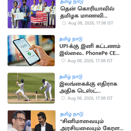
தமிழ் நாடு
தென் கொரியாவில்
தமிழக மாணவி
அசத்தல்.. உலக
Aug 08, 2026, 17:08 IST
டேக்வாண்டோ
போட்டியில்
தமிழ் நாடு
வெண்கலம்
UPI-க்கு இனி கட்டணம்
இல்லை.. PhonePe CEO
சமீர் நிகாம் உறுதி
Aug 08, 2026, 17:08 IST
தமிழ் நாடு
இலங்கைக்கு எதிராக
அதிக டெஸ்ட்
விக்கெட்டுகள்
Aug 08, 2026, 17:08 IST
வீழ்த்திய டாப் 5 இந்திய
வீரர்கள்
தமிழ் நாடு
“சினிமாவையும்
அரசியலையும் கேரள