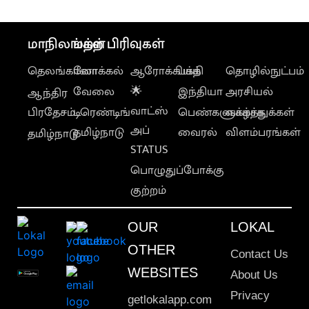
மாநிலங்கள்
மற்ற பிரிவுகள்
தெலங்கானா
லோக்கல்
ஆரோக்கியம்
பக்தி
தொழில்நுட்பம்
வேலை
🌟
இந்தியா
அரசியல்
ஆந்திர
வாட்ஸ்
பிரதேசம்
டிரெண்டிங்
பெண்களுக்காக
வாழ்த்துக்கள்
அப்
தமிழ்நாடு
வைரல்
விளம்பரங்கள்
தமிழ்நாடு
STATUS
பொழுதுப்போக்கு
குற்றம்
OUR
LOKAL
OTHER
Contact Us
WEBSITES
About Us
Privacy
getlokalapp.com