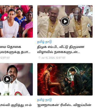
தமிழ் நாடு
உரிமை தொகை
திமுக எம்.பி., வீட்டு திருமண
வர்களுக்கு தபால்
விழாவில் நகைகளுடன்
ு?
நடனமாடிய நிர்வாகி
 12:07 IST
Jul 15, 2026, 12:07 IST
தமிழ் நாடு
ல்வி குறித்து 20-ம்
'ஜனநாயகன்' ரிலீஸ்.. விஜய்யின்