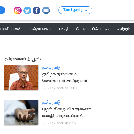
Tamil தமிழ்
ராசி பலன்
பஞ்சாங்கம்
பக்தி
பொழுதுப்போக்கு
குற்றம்
டிரெண்டிங் நியூஸ்
தமிழ் நாடு
தமிழக தலைமை
செயலாளர் சாய்குமார்
பதவிக்காலம் 6
Jul 15, 2026, 10:07 IST
மாதங்கள் நீட்டிப்பு
தமிழ் நாடு
புழல் சிறை விசாரணை
கைதி மாரடைப்பால்
திடீர் உயிரிழப்பு
Jul 15, 2026, 09:07 IST