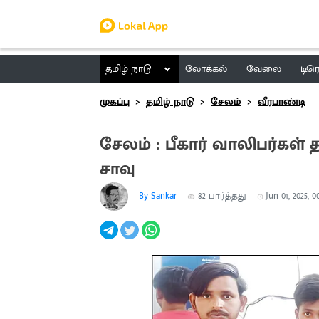
தமிழ் நாடு
லோக்கல்
வேலை
டிர
முகப்பு
தமிழ் நாடு
சேலம்
வீரபாண்டி
சேலம் : பீகார் வாலிபர்கள
சாவு
By Sankar
82
பார்த்தது
Jun 01, 2025, 0