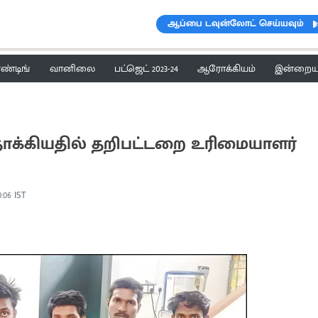
ஆப்பை டவுன்லோட் செய்யவும்
ெண்டிங்
வானிலை
பட்ஜெட் 2023-24
ஆரோக்கியம்
இன்றைய 
் தாக்கியதில் தறிபட்டறை உரிமையாளர்
0:06 IST