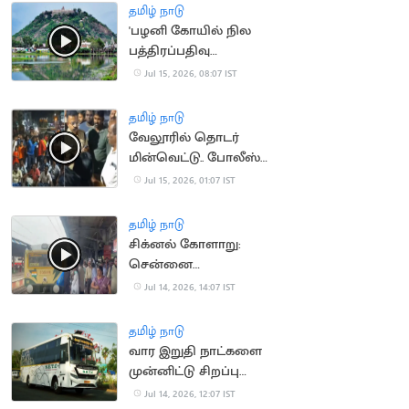
தமிழ் நாடு
'பழனி கோயில் நில
பத்திரப்பதிவு
செல்லாது'.. நீதிமன்றம்
Jul 15, 2026, 08:07 IST
தமிழ் நாடு
வேலூரில் தொடர்
மின்வெட்டு.. போலீஸ்
பேச்சால் சர்ச்சை
Jul 15, 2026, 01:07 IST
தமிழ் நாடு
சிக்னல் கோளாறு:
சென்னை
கடற்கரையில் புறநகர்
Jul 14, 2026, 14:07 IST
ரயில்கள் நிறுத்தம்
தமிழ் நாடு
வார இறுதி நாட்களை
முன்னிட்டு சிறப்பு
பேருந்துகள் இயக்கம்
Jul 14, 2026, 12:07 IST