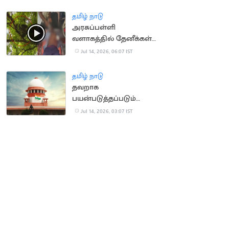
தமிழ் நாடு
அரசுப்பள்ளி
வளாகத்தில் தேனீக்கள்
கொட்டி 50
Jul 14, 2026, 06:07 IST
மாணாக்கர்கள் காயம்
தமிழ் நாடு
தவறாக
பயன்படுத்தப்படும்
போக்சோ.. உச்ச
Jul 14, 2026, 03:07 IST
நீதிமன்றம் கவலை