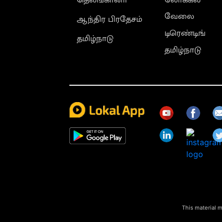
வேலை
ஆந்திர பிரதேசம்
டிரெண்டிங்
தமிழ்நாடு
தமிழ்நாடு
This material m