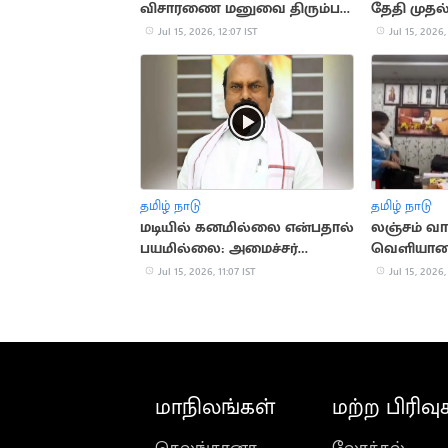
விசாரணை மனுவை திரும்ப
தேதி முதல
பெற்ற தமிழக அரசு
ஆலோசன
Jul 15, 2026, 12:07 IST
Jul 15, 2026,
தமிழ் நாடு
தமிழ் நாடு
மடியில் கனமில்லை என்பதால்
லஞ்சம் வா
பயமில்லை: அமைச்சர்
வெளியான
எ.வ.வேலு
நிர்வாகி வீ
Jul 15, 2026, 11:07 IST
Jul 15, 2026,
மாநிலங்கள்
மற்ற பிரிவு
தெலங்கானா
லோக்கல்