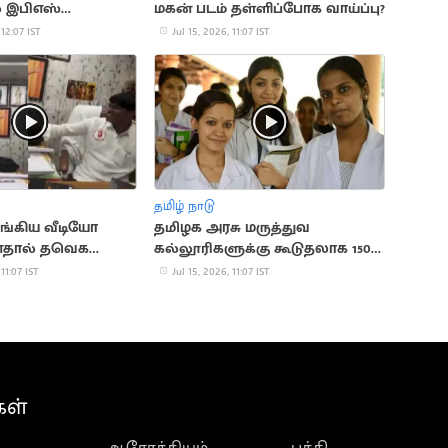
் இபிஎஸ்
மகன் படம் தள்ளிப்போக வாய்ப்பு?
ை
 12:07 IST
Jul 15, 2026, 11:07 IST
தமிழ் நாடு
ங்கிய வீடியோ
தமிழக அரசு மருத்துவ
தால் தவெக
கல்லூரிகளுக்கு கூடுதலாக 150
ராசாமி நீக்கம்
இடங்கள் ஒதுக்கீடு
 11:07 IST
Jul 15, 2026, 11:07 IST
கள்
ஆரோக்கியம்
பக்தி