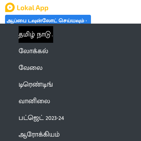
ஆப்பை டவுன்லோட் செய்யவும்
தமிழ் நாடு
லோக்கல்
வேலை
டிரெண்டிங்
வானிலை
பட்ஜெட் 2023-24
ஆரோக்கியம்