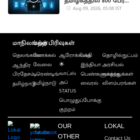
தமிழகத்தில் 800 பேர்
கைது
Aug 09, 2026, 05:08 IST
மாநிலங்கள்
மற்ற பிரிவுகள்
தெலங்கானா
லோக்கல்
ஆரோக்கியம்
பக்தி
தொழில்நுட்பம்
வேலை
🌟
இந்தியா
அரசியல்
ஆந்திர
வாட்ஸ்
பிரதேசம்
டிரெண்டிங்
பெண்களுக்காக
வாழ்த்துக்கள்
அப்
தமிழ்நாடு
வைரல்
விளம்பரங்கள்
தமிழ்நாடு
STATUS
பொழுதுப்போக்கு
குற்றம்
OUR
LOKAL
OTHER
Contact Us