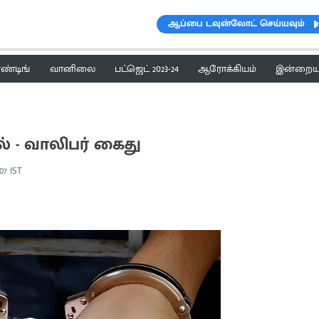
ஆப்பை டவுன்லோட் செய்யவும்
ெண்டிங்
வானிலை
பட்ஜெட் 2023-24
ஆரோக்கியம்
இன்றைய 
ல் - வாலிபர் கைது
:07 IST