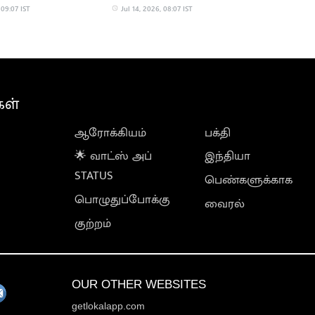
வாழ்த்திய மு.க.ஸ்டாலின்
 09:07 IST
Jul 14, 2026, 08:07 IST
கள்
ஆரோக்கியம்
பக்தி
🌟 வாட்ஸ் அப்
இந்தியா
STATUS
பெண்களுக்காக
பொழுதுப்போக்கு
வைரல்
குற்றம்
OUR OTHER WEBSITES
getlokalapp.com