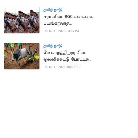
வெளுத்த மக்கள்
தமிழ் நாடு
ஈரானின் IRGC படையை
பயங்கரவாத
அமைப்பாக அறிவித்தது
Jul 13, 2026, 14:07 IST
பிரிட்டன்
தமிழ் நாடு
மே மாதத்திற்கு பின்
ஜல்லிக்கட்டு போட்டிகள்
நடத்தக்கூடாது..
Jul 13, 2026, 08:07 IST
நீதிமன்றம்