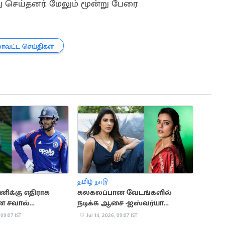
 செய்தனர். மேலும் மூன்று பேரை
மாவட்ட செய்திகள்
தமிழ் நாடு
ிக்கு எதிராக
கலகலப்பான வேடங்களில்
ன சவால்
நடிக்க ஆசை -ஐஸ்வர்யா
கிறது: பென்
ராஜேஷ்
 09:07 IST
Jul 14, 2026, 09:07 IST