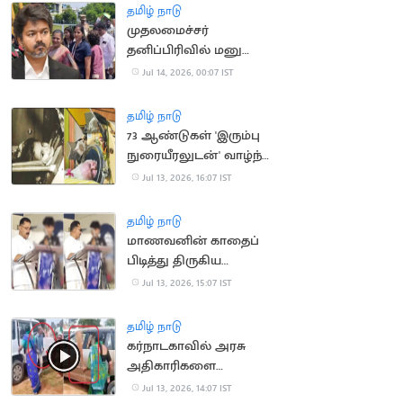
தமிழ் நாடு
முதலமைச்சர்
தனிப்பிரிவில் மனு
அளிக்க முடியாமல்
Jul 14, 2026, 00:07 IST
திரும்பி சென்ற மக்கள்
தமிழ் நாடு
73 ஆண்டுகள் 'இரும்பு
நுரையீரலுடன்' வாழ்ந்த
அமெரிக்க பெண்
Jul 13, 2026, 16:07 IST
காலமானார்
தமிழ் நாடு
மாணவனின் காதைப்
பிடித்து திருகிய
முன்னாள் அமைச்சர்
Jul 13, 2026, 15:07 IST
மீது வழக்கு
தமிழ் நாடு
கர்நாடகாவில் அரசு
அதிகாரிகளை
துடைப்பத்தால்
Jul 13, 2026, 14:07 IST