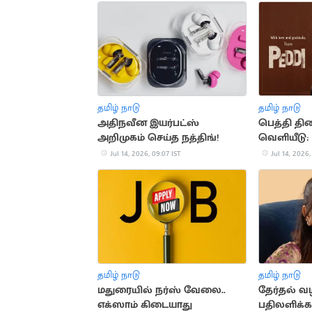
தமிழ் நாடு
தமிழ் நாடு
அதிநவீன இயர்பட்ஸ்
பெத்தி திர
அறிமுகம் செய்த நத்திங்!
வெளியீடு: இ
சானா நெகி
Jul 14, 2026, 09:07 IST
Jul 14, 2026,
தமிழ் நாடு
தமிழ் நாடு
மதுரையில் நர்ஸ் வேலை..
தேர்தல் வழ
எக்ஸாம் கிடையாது
பதிலளிக்க