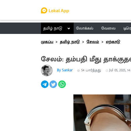
தமிழ் நாடு
லோக்கல்
வேலை
டிர
முகப்பு
தமிழ் நாடு
சேலம்
ஏற்காடு
சேலம்: தம்பதி மீது தாக்குத
By Sankar
54
பார்த்தது
Jul 05, 2025, 14