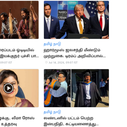
தமிழ் நாடு
ைப்படம் ஓடிடியில்
ஹார்மூஸ் ஜலசந்தி மீண்டும்
யக்குநர் புச்சி பாபு
முற்றுகை: டிரம்ப் அறிவிப்பால்
ழ்ச்சி
பதற்றம்
 09:07 IST
Jul 14, 2026, 09:07 IST
தமிழ் நாடு
க்கு.. லீமா ரோஸ்
லண்டனில் பட்டம் பெற்ற
 உத்தரவு
இன்பநிதி.. கட்டியணைத்து