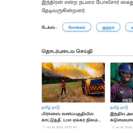
இந்திரன் என்ற நபரை போலீசார் கைது
தேடிவருகின்றனர்.
டேக்ஸ் :
லோக்கல்
குற்றம்
தொடர்புடைய செய்தி
தமிழ் நாடு
தமிழ் நாடு
பிரான்ஸ் வனப்பகுதியில்
இந்திய அண
காட்டுத்தீ: 3,250 ஏக்கர் நிலம்
கடுமையா
சேதம்
காத்திருக்
Jul 14, 2026, 09:07 IST
Jul 14, 2026,
டக்கெட்