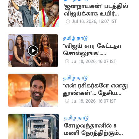
'ஜனநாயகன்' படத்தில்
விஜய்க்காக உயிர்
கொடுக்கும் நண்பன்
Jul 18, 2026, 16:07 IST
நான்”.. அமைச்சர்
ஸ்ரீநாத்
தமிழ் நாடு
"விஜய் சார கேட்டதா
சொல்லுங்க"..
திரிஷாவை நோக்கி
Jul 18, 2026, 16:07 IST
குரல் எழுப்பிய
ரசிகர்கள்
தமிழ் நாடு
"என் ரசிகர்களே எனது
தூண்கள்"... தேசிய
விருதுக்கு தனுஷ்
Jul 18, 2026, 16:07 IST
நெகிழ்ச்சி பதிவு
தமிழ் நாடு
சோழவந்தானில் 8
மணி நேரத்திற்கும்