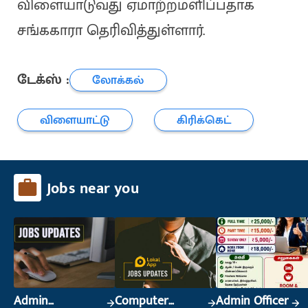
விளையாடுவது ஏமாற்றமளிப்பதாக
சங்ககாரா தெரிவித்துள்ளார்.
டேக்ஸ் :
லோக்கல்
விளையாட்டு
கிரிக்கெட்
Jobs near you
Admin
Computer
Admin Officer