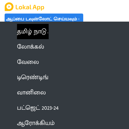
ஆப்பை டவுன்லோட் செய்யவும்
தமிழ் நாடு
லோக்கல்
வேலை
டிரெண்டிங்
வானிலை
பட்ஜெட் 2023-24
ஆரோக்கியம்