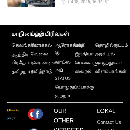
மேலாக மின்தடை..
Jul 18, 2026, 16:07 IST
மக்கள் அவதி
மாநிலங்கள்
மற்ற பிரிவுகள்
தெலங்கானா
லோக்கல்
ஆரோக்கியம்
பக்தி
தொழில்நுட்பம்
வேலை
🌟
இந்தியா
அரசியல்
ஆந்திர
வாட்ஸ்
பிரதேசம்
டிரெண்டிங்
பெண்களுக்காக
வாழ்த்துக்கள்
அப்
தமிழ்நாடு
வைரல்
விளம்பரங்கள்
தமிழ்நாடு
STATUS
பொழுதுப்போக்கு
குற்றம்
OUR
LOKAL
OTHER
Contact Us