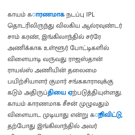
காயம் க
ாரணமாக
நடப்பு IPL
தொடரிலிருந்து விலகிய ஆல்ரவுண்டர்
சாம் கரண், இங்கிலாந்தில் சர்ரே
அணிக்காக உள்ளூர் போட்டிகளில்
விளையாடி வருவது ராஜஸ்தான்
ராயல்ஸ் அணியின் தலைமை
பயிற்சியாளர் குமார் சங்ககாராவுக்கு
கடும் அதிருப்
தியை ஏ
ற்படுத்தியுள்ளது.
காயம் காரணமாக சீசன் முழுவதும்
விளையாட முடியாது என்று க
ூறிவிட்டு,
தற்போது இங்கிலாந்தில் அவர்