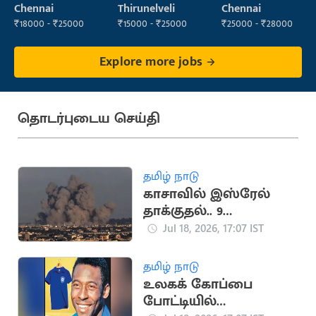
Supervisor
Operator
Chennai
Thirunelveli
Chennai
₹18000 - ₹25000
₹15000 - ₹25000
₹25000 - ₹28000
Explore more jobs
தொடர்புடைய செய்தி
தமிழ் நாடு
காசாவில் இஸ்ரேல்
தாக்குதல்.. 9
பாலஸ்தீனர்கள்
Jul 18, 2026, 17:07 IST
உயிரிழப்பு
தமிழ் நாடு
உலகக் கோப்பை
போட்டியில்