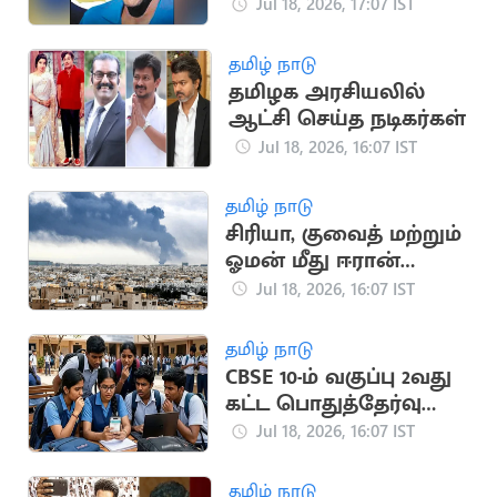
பயன்படுத்திய பீலே
Jul 18, 2026, 17:07 IST
சீருடை ரூ.47 கோடிக்கு
ஏலம்
தமிழ் நாடு
தமிழக அரசியலில்
ஆட்சி செய்த நடிகர்கள்
Jul 18, 2026, 16:07 IST
தமிழ் நாடு
சிரியா, குவைத் மற்றும்
ஓமன் மீது ஈரான்
பதிலடி தாக்குதல்
Jul 18, 2026, 16:07 IST
தமிழ் நாடு
CBSE 10-ம் வகுப்பு 2வது
கட்ட பொதுத்தேர்வு
முடிவுகள்
Jul 18, 2026, 16:07 IST
வெளியானது
தமிழ் நாடு