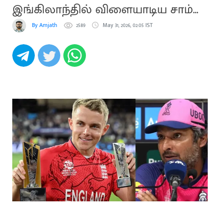
இங்கிலாந்தில் விளையாடிய சாம்
கரண்: சங்ககாரா அதிருப்தி
By Amjath
2589
May 31, 2026, 02:05 IST