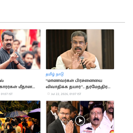
தமிழ் நாடு
ல்
“மாணவர்கள் பிரச்னையை
காரர்கள் மீதான
விவாதிக்க தயார்”.. தர்மேந்திர
பிரதான்
 01:07 IST
Jul 22, 2026, 01:07 IST
்குரியது”.. சீமான்