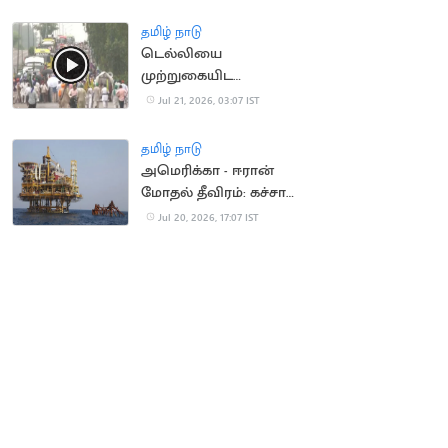
தமிழ் நாடு
டெல்லியை
முற்றுகையிட
விவசாயிகள் ஆயத்தம்
Jul 21, 2026, 03:07 IST
தமிழ் நாடு
அமெரிக்கா - ஈரான்
மோதல் தீவிரம்: கச்சா
எண்ணெய் தட்டுப்பாடு
Jul 20, 2026, 17:07 IST
அபாயம்