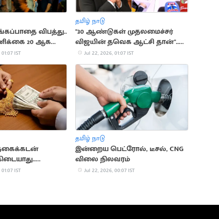
தமிழ் நாடு
ரங்கப்பாதை விபத்து..
"30 ஆண்டுகள் முதலமைச்சர்
ிக்கை 20 ஆக
விஜயின் தவெக ஆட்சி தான்"..
இயக்குநர் ஆர்.வி. உதயகுமார்
 01:07 IST
Jul 22, 2026, 01:07 IST
தமிழ் நாடு
 நகைக்கடன்
இன்றைய பெட்ரோல், டீசல், CNG
கிடையாது..
விலை நிலவரம்
 தகவல்
 01:07 IST
Jul 22, 2026, 00:07 IST