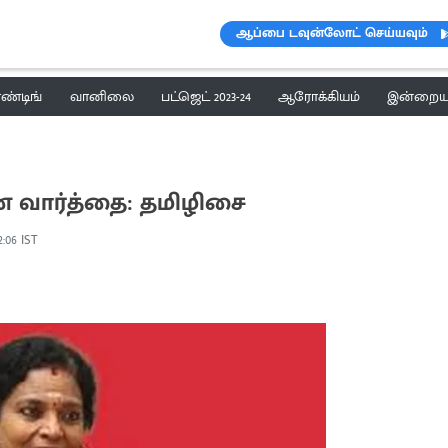
ஆப்பை டவுன்லோட் செய்யவும்
ெண்டிங்
வானிலை
பட்ஜெட் 2023-24
ஆரோக்கியம்
இன்றைய 
 வார்த்தை: தமிழிசை
2:06 IST