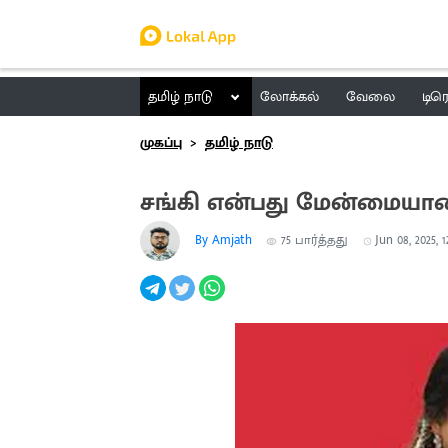
தமிழ் நாடு
லோக்கல்
வேலை
டிர
முகப்பு
தமிழ் நாடு
சங்கி என்பது மேன்மையான
By Amjath
75
பார்த்தது
Jun 08, 2025, 1