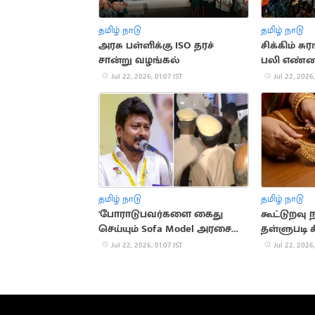
தமிழ் நாடு
தமிழ் நாடு
அரசு பள்ளிக்கு ISO தரச்
சிக்கிம் சு
சான்று வழங்கல்
பலி எண்ண
உயர்வு
Jul 22, 2026, 01:07 IST
Jul 22, 2026,
தமிழ் நாடு
தமிழ் நாடு
'போராடுபவர்களை கைது
கூட்டுறவு
செய்யும் Sofa Model அரசை
தள்ளுபடி 
கண்டிக்கிறேன்'.. உதயநிதி
வெளியான
Jul 22, 2026, 01:07 IST
Jul 22, 2026,