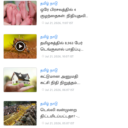
நீதிமன்றம் அதிருப்தி
தமிழ் நாடு
ஒரே பிரசவத்தில் 4
குழந்தைகள்: நிதியுதவி
கோரும் ஆஸ்திரேலிய
Jul 21, 2026, 11:07 IST
குடும்பம்
தமிழ் நாடு
தமிழகத்தில் 8,963 பேர்
டெங்குவால் பாதிப்பு:
சுகாதாரத்துறை தகவல்
Jul 21, 2026, 10:07 IST
தமிழ் நாடு
கட்டுமான அனுமதி
கட்சி நிதி நிறுத்தம்..
வீடுகள் விலை
Jul 21, 2026, 06:07 IST
குறைகிறது
தமிழ் நாடு
டெல்லி வன்முறை
திட்டமிடப்பட்டதா? -
விசாரணை தீவிரம்
Jul 21, 2026, 05:07 IST