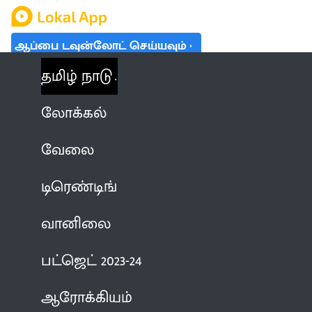
ஆப்பை டவுன்லோட் செய்யவும்
தமிழ் நாடு
லோக்கல்
வேலை
டிரெண்டிங்
வானிலை
பட்ஜெட் 2023-24
ஆரோக்கியம்