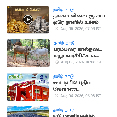
சபாநாயகர்
தமிழ் நாடு
தங்கம் விலை ரூ.2,160
ஒரே நாளில் உச்சம்
Aug 06, 2026, 07:08 IST
தமிழ் நாடு
பரம்பரை கால்நடை
மறுமலர்ச்சிக்காக
ரூ.2.50 கோடி ஒதுக்கீடு
Aug 06, 2026, 06:08 IST
தமிழ் நாடு
ஊட்டியில் புதிய
வேளாண்
தொழில்நுட்ப
Aug 06, 2026, 06:08 IST
ஆராய்ச்சி மையம்
தமிழ் நாடு
80% மானியத்தில்