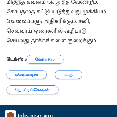
மிகுந்த கவனம் செலுத்த வேண்டும்.
கோபத்தை கட்டுப்படுத்துவது முக்கியம்.
வேலைப்பளு அதிகரிக்கும். சனி,
செவ்வாய் ஓரைகளில் வழிபாடு
செய்வது தாக்கங்களை குறைக்கும்.
டேக்ஸ் :
லோக்கல்
டிரெண்டிங்
பக்தி
நோட்டிபிகேஷன்
Jobs near you