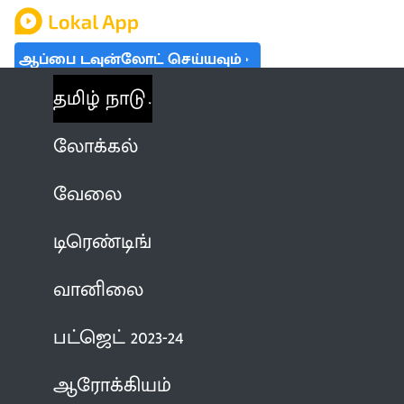
ஆப்பை டவுன்லோட் செய்யவும்
தமிழ் நாடு
லோக்கல்
வேலை
டிரெண்டிங்
வானிலை
பட்ஜெட் 2023-24
ஆரோக்கியம்