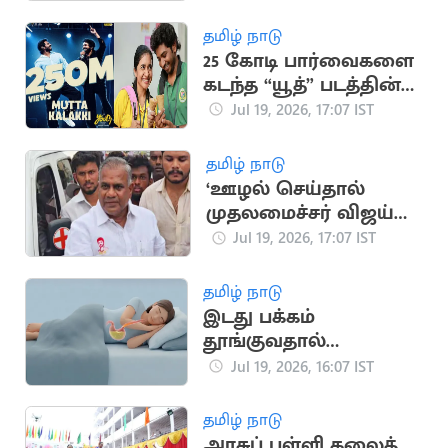
வழக்கில் பெண் கைது
தமிழ் நாடு
25 கோடி பார்வைகளை
கடந்த “யூத்” படத்தின்
“முட்ட கலக்கி” பாடல்
Jul 19, 2026, 17:07 IST
தமிழ் நாடு
‘ஊழல் செய்தால்
முதலமைச்சர் விஜய்
நீக்கிவிடுவார்’..
Jul 19, 2026, 17:07 IST
அமைச்சர் என்.ஆனந்த்
தமிழ் நாடு
இடது பக்கம்
தூங்குவதால்
கிடைக்கும் முக்கிய
Jul 19, 2026, 16:07 IST
நன்மைகள்
தமிழ் நாடு
அரசுப் பள்ளி கலைத்