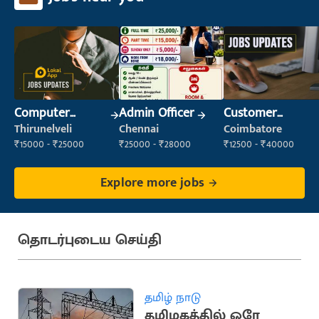
Computer
Admin Officer
Customer
Operator
Support Officer
Thirunelveli
Chennai
Coimbatore
₹15000 - ₹25000
₹25000 - ₹28000
₹12500 - ₹40000
Explore more jobs
தொடர்புடைய செய்தி
தமிழ் நாடு
தமிழகத்தில் ஒரே