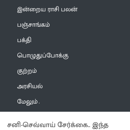
இன்றைய ராசி பலன்
பஞ்சாங்கம்
பக்தி
பொழுதுப்போக்கு
குற்றம்
அரசியல்
மேலும்
சனி-செவ்வாய் சேர்க்கை.. இந்த