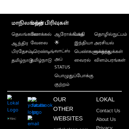
மாநிலங்கள்
மற்ற பிரிவுகள்
தெலங்கானா
லோக்கல்
ஆரோக்கியம்
பக்தி
தொழில்நுட்பம்
வேலை
🌟
இந்தியா
அரசியல்
ஆந்திர
வாட்ஸ்
பிரதேசம்
டிரெண்டிங்
பெண்களுக்காக
வாழ்த்துக்கள்
அப்
தமிழ்நாடு
வைரல்
விளம்பரங்கள்
தமிழ்நாடு
STATUS
பொழுதுப்போக்கு
குற்றம்
OUR
LOKAL
OTHER
Contact Us
WEBSITES
About Us
Privacy