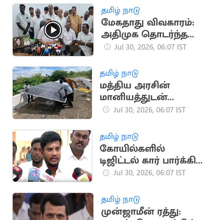
தமிழ் நாடு
மேகதாது விவகாரம்:
அதிமுக தொடர்ந்த
வழக்கில் அரசு பதில்
Jul 30, 2026, 06:07 IST
அளிக்க உத்தரவு
தமிழ் நாடு
மத்திய அரசின்
மானியத்துடன்
சோலார் பேனல்
Jul 30, 2026, 06:07 IST
அமைக்கலாம்!
தமிழ் நாடு
கோயில்களில்
டிஜிட்டல் கார் பார்க்கிங்
பில் சேவை: அமைச்சர்
Jul 30, 2026, 06:07 IST
ரமேஷ்
தமிழ் நாடு
முன்ஜாமீன் ரத்து: