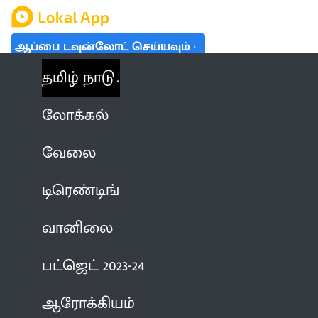
ஆப்பை டவுன்லோட் செய்யவும்
தமிழ் நாடு
லோக்கல்
வேலை
டிரெண்டிங்
வானிலை
பட்ஜெட் 2023-24
ஆரோக்கியம்