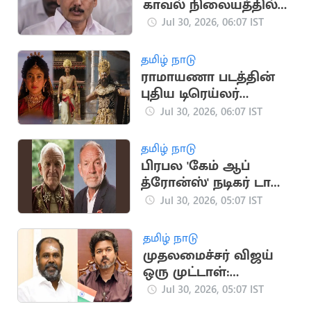
காவல் நிலையத்தில்
ஆஜராகாத செந்தில்
Jul 30, 2026, 06:07 IST
பாலாஜி
தமிழ் நாடு
ராமாயணா படத்தின்
புதிய டிரெய்லர்
வெளியீடு: சமூக
Jul 30, 2026, 06:07 IST
வலைதளங்களில்
வைரல்
தமிழ் நாடு
பிரபல 'கேம் ஆப்
த்ரோன்ஸ்' நடிகர் டாம்
சாட்பன் காலமானார்
Jul 30, 2026, 05:07 IST
தமிழ் நாடு
முதலமைச்சர் விஜய்
ஒரு முட்டாள்:
உதயகுமார் கடும்
Jul 30, 2026, 05:07 IST
தாக்கு