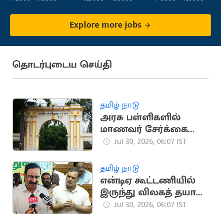
Explore more jobs
தொடர்புடைய செய்தி
தமிழ் நாடு
அரசு பள்ளிகளில்
மாணவர் சேர்க்கை
அதிகரிப்பு: புதிய
Jul 30, 2026, 06:07 IST
சாதனை
தமிழ் நாடு
என்டிஏ கூட்டணியில்
இருந்து விலகத் தயார்
- அன்புமணி ராமதாஸ்
Jul 30, 2026, 06:07 IST