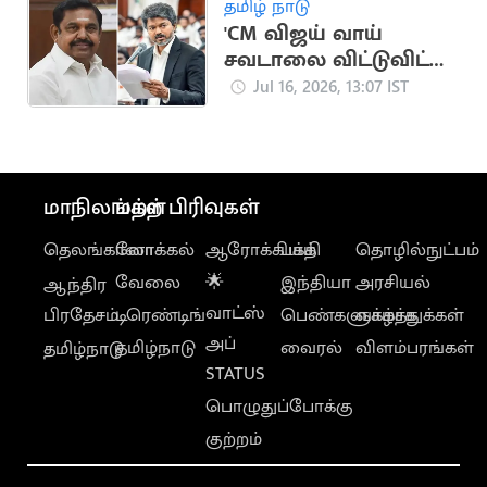
தமிழ் நாடு
'CM விஜய் வாய்
சவடாலை விட்டுவிட்டு
குடிநீர் தேவையை
Jul 16, 2026, 13:07 IST
பூர்த்தி பண்ணுங்க'
மாநிலங்கள்
மற்ற பிரிவுகள்
தெலங்கானா
லோக்கல்
ஆரோக்கியம்
பக்தி
தொழில்நுட்பம்
வேலை
🌟
இந்தியா
அரசியல்
ஆந்திர
வாட்ஸ்
பிரதேசம்
டிரெண்டிங்
பெண்களுக்காக
வாழ்த்துக்கள்
அப்
தமிழ்நாடு
வைரல்
விளம்பரங்கள்
தமிழ்நாடு
STATUS
பொழுதுப்போக்கு
குற்றம்