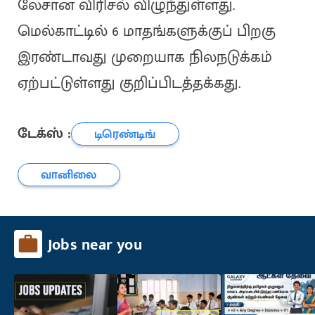
லேசான விரிசல் விழுந்துள்ளது.
மெல்காட்டில் 6 மாதங்களுக்குப் பிறகு
இரண்டாவது முறையாக நிலநடுக்கம்
ஏற்பட்டுள்ளது குறிப்பிடத்தக்கது.
டேக்ஸ் :
டிரெண்டிங்
வானிலை
Jobs near you