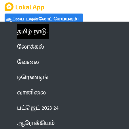
ஆப்பை டவுன்லோட் செய்யவும்
தமிழ் நாடு
லோக்கல்
வேலை
டிரெண்டிங்
வானிலை
பட்ஜெட் 2023-24
ஆரோக்கியம்