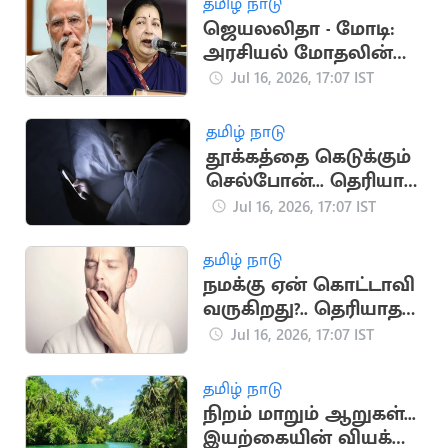
தமிழ் நாடு
திரும்பினர்
ஜெயலலிதா - மோடி:
அரசியல் மோதலின்
முக்கிய தருணங்கள்
Jul 16, 2026, 17:07 IST
தமிழ் நாடு
தூக்கத்தை கெடுக்கும்
செல்போன்... தெரியாத
ஆபத்துகள்
Jul 16, 2026, 17:07 IST
தமிழ் நாடு
நமக்கு ஏன் கொட்டாவி
வருகிறது?.. தெரியாத
சுவாரஸ்ய
Jul 16, 2026, 17:07 IST
காரணங்கள்
தமிழ் நாடு
நிறம் மாறும் ஆறுகள்...
இயற்கையின் வியக்க