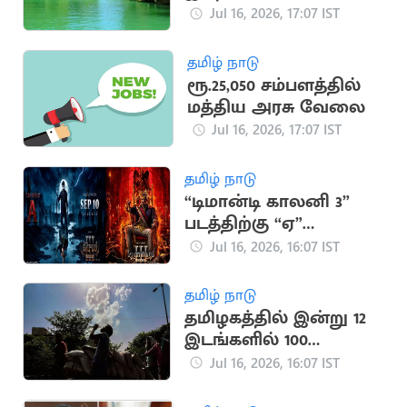
வைக்கும்
Jul 16, 2026, 17:07 IST
அதிசயங்கள்!
தமிழ் நாடு
ரூ.25,050 சம்பளத்தில்
மத்திய அரசு வேலை
Jul 16, 2026, 17:07 IST
தமிழ் நாடு
“டிமான்டி காலனி 3”
படத்திற்கு “ஏ”
சான்றிதழ் வழங்கிய
Jul 16, 2026, 16:07 IST
தணிக்கை வாரியம்
தமிழ் நாடு
தமிழகத்தில் இன்று 12
இடங்களில் 100
டிகிரியை தாண்டிய
Jul 16, 2026, 16:07 IST
வெப்பம்