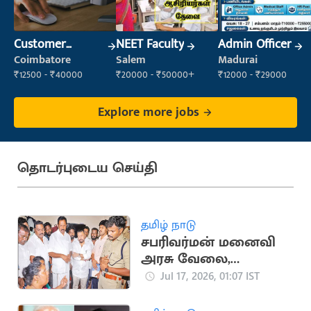
Customer
NEET Faculty
Admin Officer
Support Officer
Coimbatore
Salem
Madurai
₹12500 - ₹40000
₹20000 - ₹50000+
₹12000 - ₹29000
Explore more jobs
தொடர்புடைய செய்தி
தமிழ் நாடு
சபரிவர்மன் மனைவி
அரசு வேலை,
நிவாரணத்தை ஏற்க
Jul 17, 2026, 01:07 IST
மறுப்பு: அமைச்சர்கள்
ஏமாற்றத்துடன்