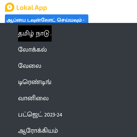
ஆப்பை டவுன்லோட் செய்யவும்
தமிழ் நாடு
லோக்கல்
வேலை
டிரெண்டிங்
வானிலை
பட்ஜெட் 2023-24
ஆரோக்கியம்