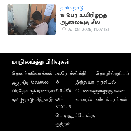
தமிழ் நாடு
18 பேர் உயிரிழந்த
ஆலைக்கு சீல்
Jul 08, 2026, 11:07 IST
மாநிலங்கள்
மற்ற பிரிவுகள்
தெலங்கானா
லோக்கல்
ஆரோக்கியம்
பக்தி
தொழில்நுட்பம்
வேலை
🌟
இந்தியா
அரசியல்
ஆந்திர
வாட்ஸ்
பிரதேசம்
டிரெண்டிங்
பெண்களுக்காக
வாழ்த்துக்கள்
அப்
தமிழ்நாடு
வைரல்
விளம்பரங்கள்
தமிழ்நாடு
STATUS
பொழுதுப்போக்கு
குற்றம்