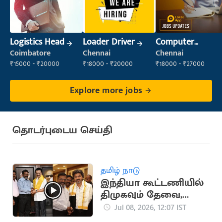
Logistics Head
Loader Driver
Computer
Operator
Coimbatore
Chennai
Chennai
₹15000 - ₹20000
₹18000 - ₹20000
₹18000 - ₹27000
Explore more jobs
தொடர்புடைய செய்தி
தமிழ் நாடு
இந்தியா கூட்டணியில்
திமுகவும் தேவை,
தவெகவும் தேவை -
Jul 08, 2026, 12:07 IST
திருமாவளவன் பேட்டி