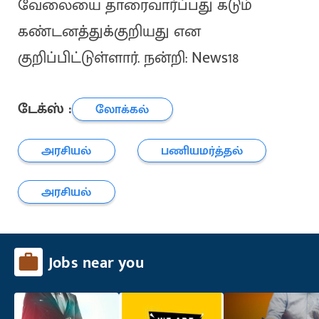
வேலையை தாரைவார்ப்பது கடும்
கண்டனத்துக்குறியது என
குறிப்பிட்டுள்ளார். நன்றி: News18
டேக்ஸ் :
லோக்கல்
அரசியல்
பணியமர்த்தல்
அரசியல்
Jobs near you