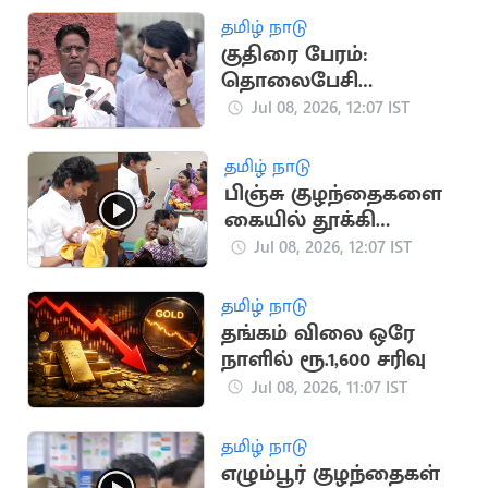
தமிழ் நாடு
குதிரை பேரம்:
தொலைபேசி
உரையாடல்கள் பதிவு
Jul 08, 2026, 12:07 IST
செய்யப்படவில்லை -
திமுக தரப்பு
தமிழ் நாடு
பிஞ்சு குழந்தைகளை
கையில் தூக்கி
கொஞ்சிய
Jul 08, 2026, 12:07 IST
முதலமைச்சர் விஜய்
தமிழ் நாடு
தங்கம் விலை ஒரே
நாளில் ரூ.1,600 சரிவு
Jul 08, 2026, 11:07 IST
தமிழ் நாடு
எழும்பூர் குழந்தைகள்