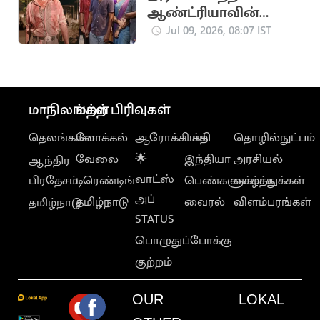
ஆண்ட்ரியாவின்
மகனாக எஸ்டிஆர்?
Jul 09, 2026, 08:07 IST
மாநிலங்கள்
மற்ற பிரிவுகள்
தெலங்கானா
லோக்கல்
ஆரோக்கியம்
பக்தி
தொழில்நுட்பம்
வேலை
🌟
இந்தியா
அரசியல்
ஆந்திர
வாட்ஸ்
பிரதேசம்
டிரெண்டிங்
பெண்களுக்காக
வாழ்த்துக்கள்
அப்
தமிழ்நாடு
வைரல்
விளம்பரங்கள்
தமிழ்நாடு
STATUS
பொழுதுப்போக்கு
குற்றம்
OUR
LOKAL