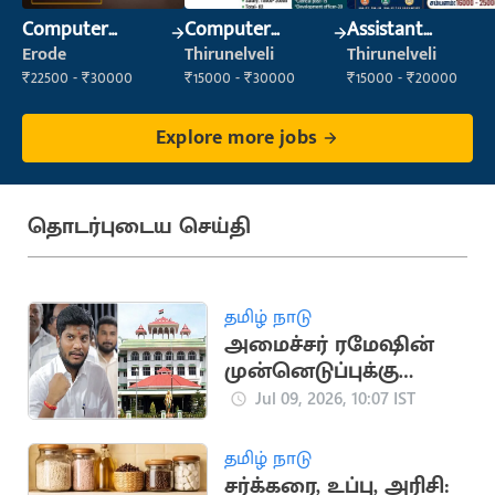
Computer
Computer
Assistant
Operator
Operator
Manager
Erode
Thirunelveli
Thirunelveli
₹22500 - ₹30000
₹15000 - ₹30000
₹15000 - ₹20000
Explore more jobs
தொடர்புடைய செய்தி
தமிழ் நாடு
அமைச்சர் ரமேஷின்
முன்னெடுப்புக்கு
நீதிமன்றம் வரவேற்பு
Jul 09, 2026, 10:07 IST
தமிழ் நாடு
சர்க்கரை, உப்பு, அரிசி: