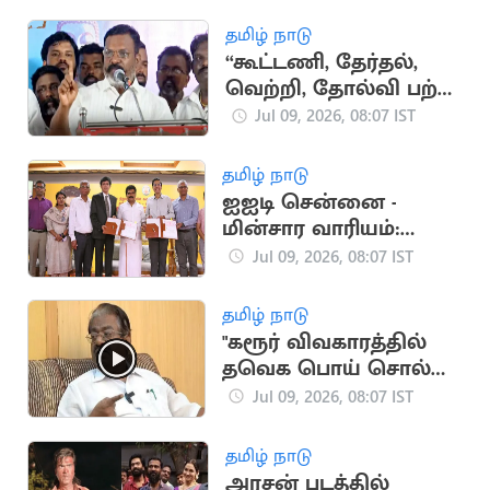
நீதிமன்றம் உத்தரவு
தமிழ் நாடு
“கூட்டணி, தேர்தல்,
வெற்றி, தோல்வி பற்றி
கவலை இல்லை”..
Jul 09, 2026, 08:07 IST
திருமாவளவன் பேச்சு
தமிழ் நாடு
ஐஐடி சென்னை -
மின்சார வாரியம்:
நீடித்த
Jul 09, 2026, 08:07 IST
மின்கட்டமைப்புக்கு
ஒப்பந்தம்
தமிழ் நாடு
"கரூர் விவகாரத்தில்
தவெக பொய் சொல்லி
வருகிறது".. டி.கே.எஸ்.
Jul 09, 2026, 08:07 IST
இளங்கோவன்
தமிழ் நாடு
அரசன் படத்தில்