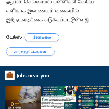
ஆபீஸ் செல்லாமல் பள்ளிகளிலேயே
எளிதாக இணையும் வகையில்
இந்நடவடிக்கை எடுக்கப்பட்டுள்ளது.
டேக்ஸ் :
லோக்கல்
அரசுத்திட்டங்கள்
Jobs near you