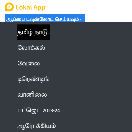
ஆப்பை டவுன்லோட் செய்யவும்
தமிழ் நாடு
லோக்கல்
வேலை
டிரெண்டிங்
வானிலை
பட்ஜெட் 2023-24
ஆரோக்கியம்