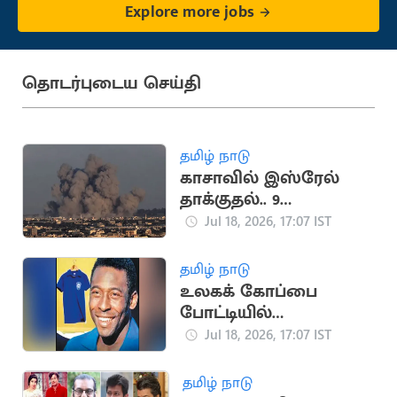
Explore more jobs
தொடர்புடைய செய்தி
தமிழ் நாடு
காசாவில் இஸ்ரேல்
தாக்குதல்.. 9
பாலஸ்தீனர்கள்
Jul 18, 2026, 17:07 IST
உயிரிழப்பு
தமிழ் நாடு
உலகக் கோப்பை
போட்டியில்
பயன்படுத்திய பீலே
Jul 18, 2026, 17:07 IST
சீருடை ரூ.47 கோடிக்கு
ஏலம்
தமிழ் நாடு