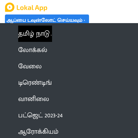
ஆப்பை டவுன்லோட் செய்யவும்
தமிழ் நாடு
லோக்கல்
வேலை
டிரெண்டிங்
வானிலை
பட்ஜெட் 2023-24
ஆரோக்கியம்