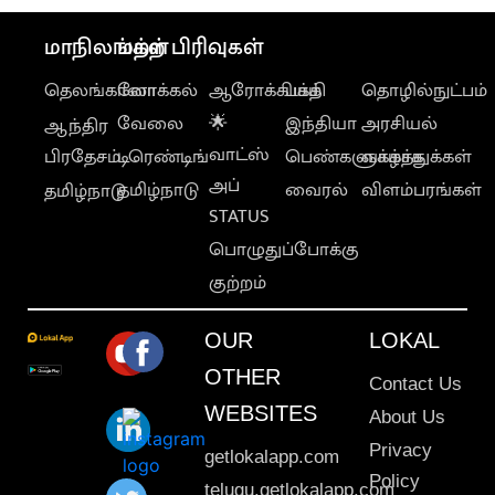
மாநிலங்கள்
மற்ற பிரிவுகள்
தெலங்கானா
லோக்கல்
ஆரோக்கியம்
பக்தி
தொழில்நுட்பம்
வேலை
🌟
இந்தியா
அரசியல்
ஆந்திர
வாட்ஸ்
பிரதேசம்
டிரெண்டிங்
பெண்களுக்காக
வாழ்த்துக்கள்
அப்
தமிழ்நாடு
வைரல்
விளம்பரங்கள்
தமிழ்நாடு
STATUS
பொழுதுப்போக்கு
குற்றம்
OUR
LOKAL
OTHER
Contact Us
WEBSITES
About Us
Privacy
getlokalapp.com
Policy
telugu.getlokalapp.com