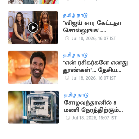
நான்”.. அமைச்சர்
ஸ்ரீநாத்
தமிழ் நாடு
"விஜய் சார கேட்டதா
சொல்லுங்க"..
திரிஷாவை நோக்கி
Jul 18, 2026, 16:07 IST
குரல் எழுப்பிய
ரசிகர்கள்
தமிழ் நாடு
"என் ரசிகர்களே எனது
தூண்கள்"... தேசிய
விருதுக்கு தனுஷ்
Jul 18, 2026, 16:07 IST
நெகிழ்ச்சி பதிவு
தமிழ் நாடு
சோழவந்தானில் 8
மணி நேரத்திற்கும்
மேலாக மின்தடை..
Jul 18, 2026, 16:07 IST
மக்கள் அவதி