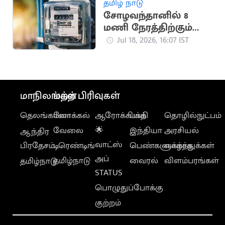
தமிழ் நாடு
சோழவந்தானில் 8
மணி நேரத்திற்கும்
மேலாக மின்தடை..
Jul 18, 2026, 16:07 IST
மக்கள் அவதி
மாநிலங்கள்
மற்ற பிரிவுகள்
தெலங்கானா
லோக்கல்
ஆரோக்கியம்
பக்தி
தொழில்நுட்பம்
வேலை
🌟
இந்தியா
அரசியல்
ஆந்திர
வாட்ஸ்
பிரதேசம்
டிரெண்டிங்
பெண்களுக்காக
வாழ்த்துக்கள்
அப்
தமிழ்நாடு
வைரல்
விளம்பரங்கள்
தமிழ்நாடு
STATUS
பொழுதுப்போக்கு
குற்றம்