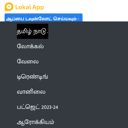
ஆப்பை டவுன்லோட் செய்யவும்
தமிழ் நாடு
லோக்கல்
வேலை
டிரெண்டிங்
வானிலை
பட்ஜெட் 2023-24
ஆரோக்கியம்