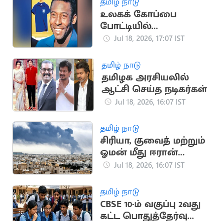
தமிழ் நாடு
உலகக் கோப்பை
போட்டியில்
பயன்படுத்திய பீலே
Jul 18, 2026, 17:07 IST
சீருடை ரூ.47 கோடிக்கு
ஏலம்
தமிழ் நாடு
தமிழக அரசியலில்
ஆட்சி செய்த நடிகர்கள்
Jul 18, 2026, 16:07 IST
தமிழ் நாடு
சிரியா, குவைத் மற்றும்
ஓமன் மீது ஈரான்
பதிலடி தாக்குதல்
Jul 18, 2026, 16:07 IST
தமிழ் நாடு
CBSE 10-ம் வகுப்பு 2வது
கட்ட பொதுத்தேர்வு