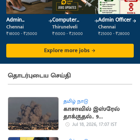
Admin
Computer
Admin Officer
Supervisor
Operator
Chennai
Thirunelveli
Chennai
₹18000 - ₹25000
₹15000 - ₹25000
₹25000 - ₹28000
Explore more jobs
தொடர்புடைய செய்தி
தமிழ் நாடு
காசாவில் இஸ்ரேல்
தாக்குதல்.. 9
பாலஸ்தீனர்கள்
Jul 18, 2026, 17:07 IST
உயிரிழப்பு