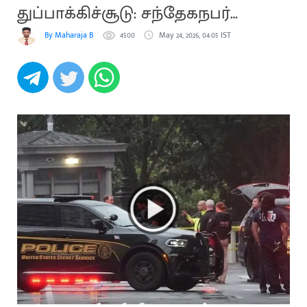
துப்பாக்கிச்சூடு: சந்தேகநபர்
சுட்டுக்கொலை
By Maharaja B
4500
May 24, 2026, 04:05 IST