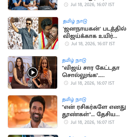
முடிவுகள்
Jul 18, 2026, 16:07 IST
வெளியானது
தமிழ் நாடு
'ஜனநாயகன்' படத்தில்
விஜய்க்காக உயிர்
கொடுக்கும் நண்பன்
Jul 18, 2026, 16:07 IST
நான்”.. அமைச்சர்
ஸ்ரீநாத்
தமிழ் நாடு
"விஜய் சார கேட்டதா
சொல்லுங்க"..
திரிஷாவை நோக்கி
Jul 18, 2026, 16:07 IST
குரல் எழுப்பிய
ரசிகர்கள்
தமிழ் நாடு
"என் ரசிகர்களே எனது
தூண்கள்"... தேசிய
விருதுக்கு தனுஷ்
Jul 18, 2026, 16:07 IST
நெகிழ்ச்சி பதிவு