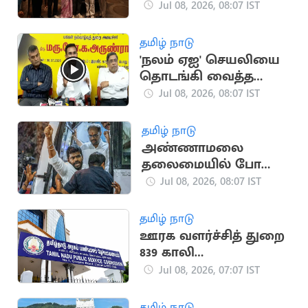
பரிசளித்த நடிகர்
Jul 08, 2026, 08:07 IST
சிவகார்த்திகேயன்
தமிழ் நாடு
'நலம் ஏஐ' செயலியை
தொடங்கி வைத்த
அமைச்சர் அருண்ராஜ்
Jul 08, 2026, 08:07 IST
தமிழ் நாடு
அண்ணாமலை
தலைமையில் போதை
பொருள் ஒழிப்பு
Jul 08, 2026, 08:07 IST
மாநாடு
தமிழ் நாடு
ஊரக வளர்ச்சித் துறை
839 காலி
பணியிடங்கள்: TNPSC
Jul 08, 2026, 07:07 IST
அறிவிப்பு
தமிழ் நாடு