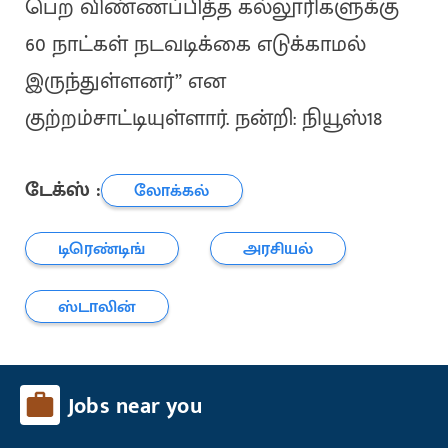
பெற விண்ணப்பித்த கல்லூரிகளுக்கு
60 நாட்கள் நடவடிக்கை எடுக்காமல்
இருந்துள்ளனர்” என
குற்றம்சாட்டியுள்ளார். நன்றி: நியூஸ்18
டேக்ஸ் :
லோக்கல்
டிரெண்டிங்
அரசியல்
ஸ்டாலின்
Jobs near you