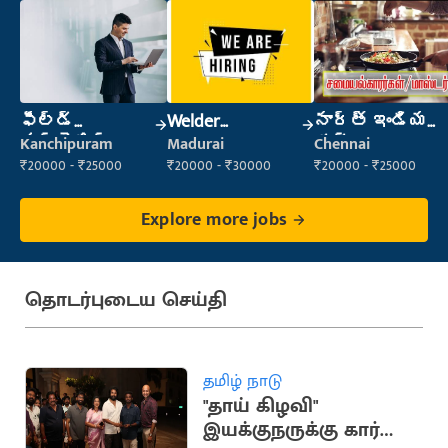
ఫీల్డ్
Welder
నార్త్ ఇండియన్
మార్కెటింగ్
(Fabrication)
కుక్
Kanchipuram
Madurai
Chennai
ఎగ్జిక్యూటివ్
₹20000 - ₹25000
₹20000 - ₹30000
₹20000 - ₹25000
Explore more jobs
தொடர்புடைய செய்தி
தமிழ் நாடு
"தாய் கிழவி"
இயக்குநருக்கு கார்