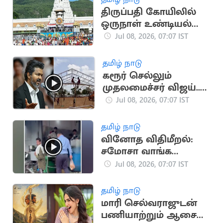
திருப்பதி கோயிலில்
ஒருநாள் உண்டியல்
காணிக்கை ரூ.4.72
Jul 08, 2026, 07:07 IST
கோடி வசூல்
தமிழ் நாடு
கரூர் செல்லும்
முதலமைச்சர் விஜய்..
ஏற்பாடுகள் தீவிரம்
Jul 08, 2026, 07:07 IST
தமிழ் நாடு
வினோத விதிமீறல்:
சமோசா வாங்க
ரயிலை நிறுத்திய
Jul 08, 2026, 07:07 IST
லோகோ பைலட்
தமிழ் நாடு
மாரி செல்வராஜுடன்
பணியாற்றும் ஆசை