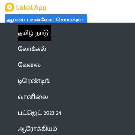
ஆப்பை டவுன்லோட் செய்யவும்
தமிழ் நாடு
லோக்கல்
வேலை
டிரெண்டிங்
வானிலை
பட்ஜெட் 2023-24
ஆரோக்கியம்