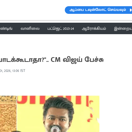
ஆப்பை டவுன்லோட் செய்யவும்
ெண்டிங்
வானிலை
பட்ஜெட் 2023-24
ஆரோக்கியம்
இன்றைய 
ோடக்கூடாதா?".. CM விஜய் பேச்சு
01, 2026, 13:06 IST