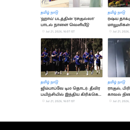
தமிழ் நாடு
தமிழ் நாடு
'ஹாய்' படத்தின் 'ரசகுல்லா'
ரஷ்ய தாக்க
பாடல் நாளை வெளியீடு
மாலுமிகள்
கண்டனம்
Jul 21, 2026, 16:07 IST
Jul 21, 2026,
தமிழ் நாடு
தமிழ் நாடு
ஜிம்பாப்வே டி20 தொடர்: தீவிர
ராகுல், பி
பயிற்சியில் இந்திய கிரிக்கெட்
காவல் நி
அணி
சோனியா க
Jul 21, 2026, 16:07 IST
Jul 21, 2026,