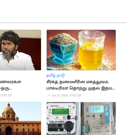
தமிழ் நாடு
ாணவர்கள்
சீரகத் தண்ணீரின் மகத்துவம்:
 ஒரு
பாக்டீரியா தொற்று முதல் இதய
ின் ஒட்டுமொத்த
பாதுகாப்பு வரை
 17:07 IST
Jul 21, 2026, 17:07 IST
ரஞ்சித்