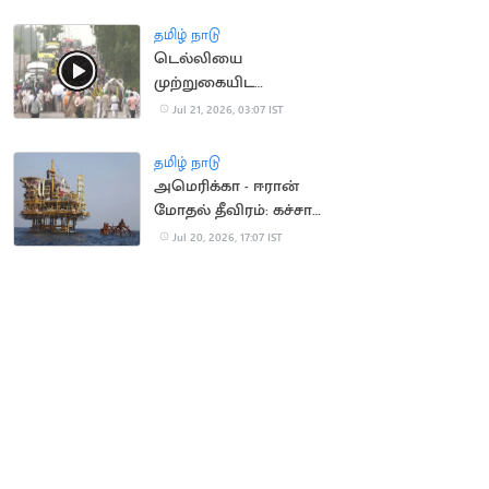
தமிழ் நாடு
டெல்லியை
முற்றுகையிட
விவசாயிகள் ஆயத்தம்
Jul 21, 2026, 03:07 IST
தமிழ் நாடு
அமெரிக்கா - ஈரான்
மோதல் தீவிரம்: கச்சா
எண்ணெய் தட்டுப்பாடு
Jul 20, 2026, 17:07 IST
அபாயம்