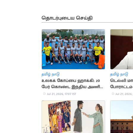
தொடர்புடைய செய்தி
தமிழ் நாடு
தமிழ் நாடு
உலகக் கோப்பை ஹாக்கி: 20
டெல்லி ம
பேர் கொண்ட இந்திய அணி
போராட்டம்
அறிவிப்பு
தலைமுறைய
Jul 21, 2026, 17:07 IST
Jul 21, 2026,
கோபம்: பா.