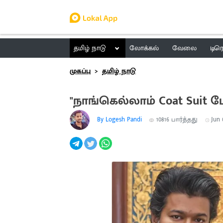
தமிழ் நாடு
லோக்கல்
வேலை
டிர
முகப்பு
தமிழ் நாடு
"நாங்கெல்லாம் Coat Suit ப
By Logesh Pandi
10816
பார்த்தது
Jun 