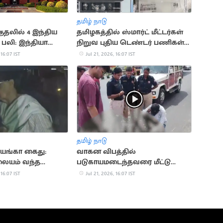
தமிழ் நாடு
ுதலில் 4 இந்திய
தமிழகத்தில் ஸ்மார்ட் மீட்டர்கள்
 பலி: இந்தியா
நிறுவ புதிய டெண்டர் பணிகள்
தொடக்கம்
 16:07 IST
Jul 21, 2026, 16:07 IST
தமிழ் நாடு
ரியங்கா கைது:
வாகன விபத்தில்
லையம் வந்த
படுகாயமடைந்தவரை மீட்டு
ாந்தி
மருத்துவமனையில் சேர்த்த
 16:07 IST
Jul 21, 2026, 16:07 IST
தவெக MLA