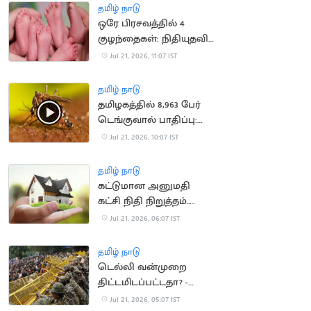
நீதிமன்றம் அதிருப்தி
தமிழ் நாடு
ஒரே பிரசவத்தில் 4
குழந்தைகள்: நிதியுதவி
கோரும் ஆஸ்திரேலிய
Jul 21, 2026, 11:07 IST
குடும்பம்
தமிழ் நாடு
தமிழகத்தில் 8,963 பேர்
டெங்குவால் பாதிப்பு:
சுகாதாரத்துறை தகவல்
Jul 21, 2026, 10:07 IST
தமிழ் நாடு
கட்டுமான அனுமதி
கட்சி நிதி நிறுத்தம்..
வீடுகள் விலை
Jul 21, 2026, 06:07 IST
குறைகிறது
தமிழ் நாடு
டெல்லி வன்முறை
திட்டமிடப்பட்டதா? -
விசாரணை தீவிரம்
Jul 21, 2026, 05:07 IST