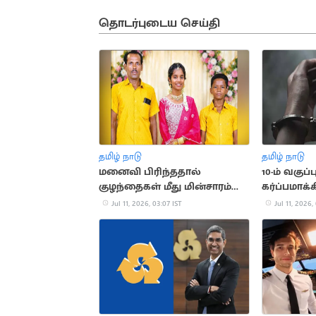
தொடர்புடைய செய்தி
தமிழ் நாடு
தமிழ் நாடு
மனைவி பிரிந்ததால்
10-ம் வகு
குழந்தைகள் மீது மின்சாரம்
கர்ப்பமாக்
பாய்ச்சி தந்தை தற்கொலை
போக்சோ சட
Jul 11, 2026, 03:07 IST
Jul 11, 2026,