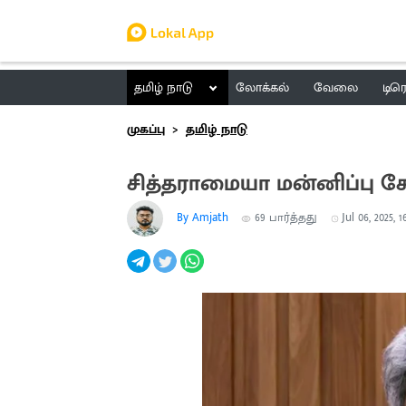
தமிழ் நாடு
லோக்கல்
வேலை
டிர
முகப்பு
தமிழ் நாடு
சித்தராமையா மன்னிப்பு கே
By Amjath
69
பார்த்தது
Jul 06, 2025, 1