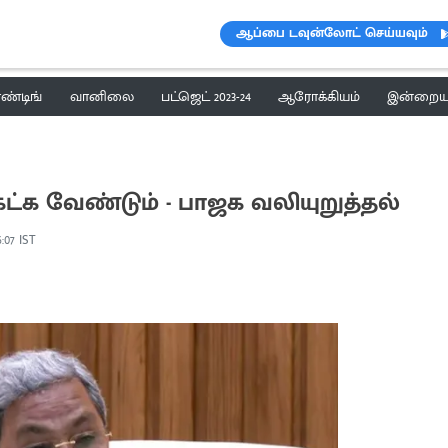
ஆப்பை டவுன்லோட் செய்யவும்
ெண்டிங்
வானிலை
பட்ஜெட் 2023-24
ஆரோக்கியம்
இன்றைய 
ட்க வேண்டும் - பாஜக வலியுறுத்தல்
6:07 IST