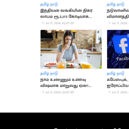
தமிழ் நாடு
தமிழ் நாடு
இந்தியன் வங்கியின் நிகர
நடுவானில
லாபம் ரூ.3,273 கோடியாக
விமானத்தில
உயர்வு
விமானி ப
Jul 11, 2026, 02:07 IST
Jul 11, 2026,
தமிழ் நாடு
தமிழ் நாடு
நாம் உண்ணும் உணவு
ஃபேஸ்புக்,
விஷமாக மாறுவது ஏன்?
ஐரோப்பிய
அதிர்ச்சித் தகவல்
எச்சரிக்க
Jul 11, 2026, 02:07 IST
Jul 11, 2026,