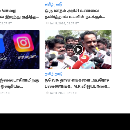
தமிழ் நாடு
் சென்ற
ஒரு மாதம் அரிசி உணவை
் இருந்து குதித்த
தவிர்த்தால் உடலில் நடக்கும்
லி
மாற்றங்கள்
 02:07 IST
Jul 11, 2026, 02:07 IST
தமிழ் நாடு
 இன்ஸ்டாகிராமிற்கு
தவெக தான் எங்களை அப்ரோச்
 ஒன்றியம்
பண்ணாங்க.. M.R.விஜயபாஸ்கர்
ை
பரபரப்பு பேட்டி
 02:07 IST
Jul 11, 2026, 02:07 IST