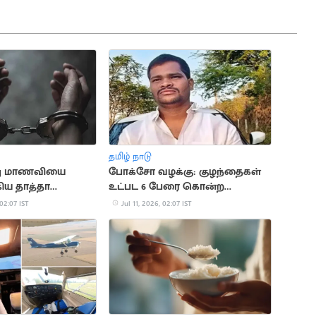
தமிழ் நாடு
ப்பு மாணவியை
போக்சோ வழக்கு: குழந்தைகள்
கிய தாத்தா
உட்பட 6 பேரை கொன்ற
்டத்தில் கைது
கொடூரன்
 02:07 IST
Jul 11, 2026, 02:07 IST