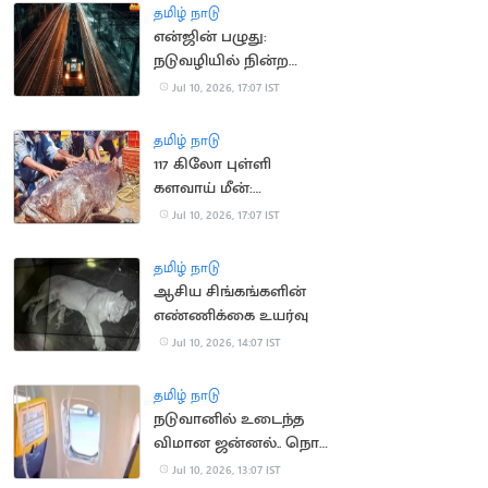
தமிழ் நாடு
என்ஜின் பழுது:
நடுவழியில் நின்ற
ராமேஸ்வரம் எக்ஸ்பிரஸ்
Jul 10, 2026, 17:07 IST
தமிழ் நாடு
117 கிலோ புள்ளி
களவாய் மீன்:
மீனவர்களுக்கு
Jul 10, 2026, 17:07 IST
அதிர்ஷ்டம்
தமிழ் நாடு
ஆசிய சிங்கங்களின்
எண்ணிக்கை உயர்வு
Jul 10, 2026, 14:07 IST
தமிழ் நாடு
நடுவானில் உடைந்த
விமான ஜன்னல்.. நொடி
பொழுதில் உயிர்
Jul 10, 2026, 13:07 IST