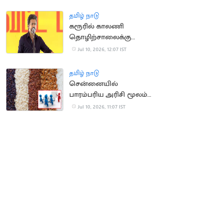
பிழைத்த பயணி
தமிழ் நாடு
கரூரில் காலணி
தொழிற்சாலைக்கு
அடிக்கல் நாட்டிய
Jul 10, 2026, 12:07 IST
முதலமைச்சர் விஜய்
தமிழ் நாடு
சென்னையில்
பாரம்பரிய அரிசி மூலம்
உணவுப் பொருட்கள்
Jul 10, 2026, 11:07 IST
தயாரிக்கும் பயிற்சி