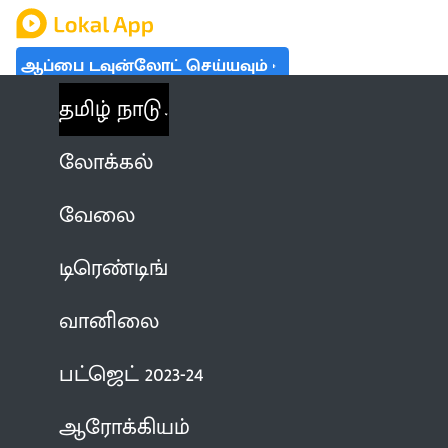
ஆப்பை டவுன்லோட் செய்யவும்
தமிழ் நாடு
லோக்கல்
வேலை
டிரெண்டிங்
வானிலை
பட்ஜெட் 2023-24
ஆரோக்கியம்