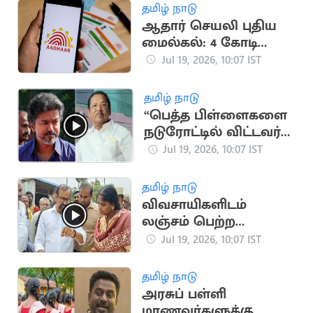
செல்கின்றனர்
தமிழ் நாடு
ஆதார் செயலி புதிய
மைல்கல்: 4 கோடி
பதிவிறக்கங்களை
Jul 19, 2026, 10:07 IST
கடந்து சாதனை
தமிழ் நாடு
“பெத்த பிள்ளைகளை
நடுரோட்டில் விட்டவர்
விஜய்”.. ஆர்.எஸ்.பாரதி
Jul 19, 2026, 10:07 IST
விமர்சனம்
தமிழ் நாடு
விவசாயிகளிடம்
லஞ்சம் பெற்ற
அதிகாரி சஸ்பெண்ட்..
Jul 19, 2026, 10:07 IST
ஆய்வில் அமைச்சர்
அதிரடி
தமிழ் நாடு
அரசுப் பள்ளி
மாணவர்களுக்கு