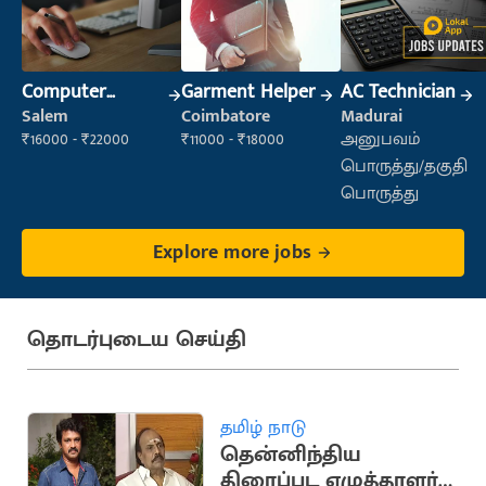
Computer
Garment Helper
AC Technician
Operator
Salem
Coimbatore
Madurai
₹16000 - ₹22000
₹11000 - ₹18000
அனுபவம்
பொருத்து/தகுதி
பொருத்து
Explore more jobs
தொடர்புடைய செய்தி
தமிழ் நாடு
தென்னிந்திய
திரைப்பட எழுத்தாளர்