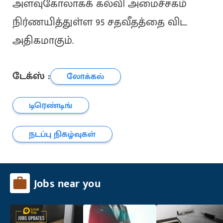
அளவுகோலாகக் கல்வி அமைச்சகம்
நிர்ணயித்துள்ள 95 சதவீதத்தை விட
அதிகமாகும்.
டேக்ஸ் :
லோக்கல்
டிரெண்டிங்
நடப்பு நிகழ்வுகள்
Jobs near you