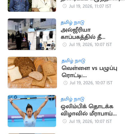
சங்க தேர்தல்
Jul 19, 2026, 11:07 IST
வாக்குப்பதிவு
நிறைவுற்றது
தமிழ் நாடு
அல்ஜீரியா
காப்பகத்தில் தீ
விபத்து: 11
Jul 19, 2026, 10:07 IST
குழந்தைகள் பலி
தமிழ் நாடு
வெள்ளை vs பழுப்பு
ரொட்டி:
ஆரோக்கியத்திற்கு எது
Jul 19, 2026, 10:07 IST
சிறந்தது?
தமிழ் நாடு
ஒலிம்பிக் தொடக்க
விழாவில் மீராபாய்
சானு, லவ்லினா
Jul 19, 2026, 10:07 IST
கொடியேந்தி