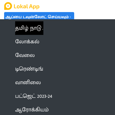
ஆப்பை டவுன்லோட் செய்யவும்
தமிழ் நாடு
லோக்கல்
வேலை
டிரெண்டிங்
வானிலை
பட்ஜெட் 2023-24
ஆரோக்கியம்