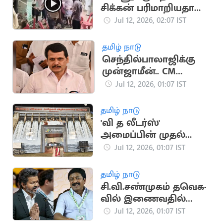
சிக்கன் பரிமாறியதால்
கலவரமான கல்யாண
Jul 12, 2026, 02:07 IST
வீடு
தமிழ் நாடு
செந்தில்பாலாஜிக்கு
முன்ஜாமீன்.. CM
விஜய்க்கு அதிர்ச்சி
Jul 12, 2026, 01:07 IST
தகவல்
தமிழ் நாடு
'வி த லீடர்ஸ்'
அமைப்பின் முதல்
மாநாடு இன்று
Jul 12, 2026, 01:07 IST
நடக்கிறது
தமிழ் நாடு
சி.வி.சண்முகம் தவெக-
வில் இணைவதில்
தாமதம்: என்ன
Jul 12, 2026, 01:07 IST