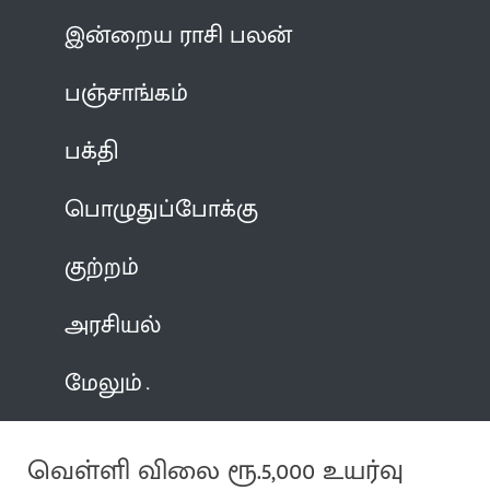
இன்றைய ராசி பலன்
பஞ்சாங்கம்
பக்தி
பொழுதுப்போக்கு
குற்றம்
அரசியல்
மேலும்
வெள்ளி விலை ரூ.5,000 உயர்வு