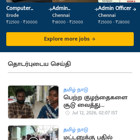
Computer
Admin
Admin Officer
Operator
Supervisor
Erode
Chennai
Chennai
₹22500 - ₹30000
₹18000 - ₹25000
₹25000 - ₹28000
Explore more jobs
தொடர்புடைய செய்தி
தமிழ் நாடு
பெற்ற குழந்தைகளை
சூடு வைத்து
சித்ரவதை செய்த
Jul 12, 2026, 02:07 IST
தம்பதி
தமிழ் நாடு
மட்டனுக்கு பதில்