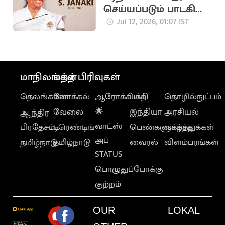
செய்யப்படும் பாடகி
எஸ்.ஜானகி உடல்
Jul 12, 2026, 01:07 IST
மாநிலங்கள்
மற்ற பிரிவுகள்
தெலங்கானா
லோக்கல்
ஆரோக்கியம்
பக்தி
தொழில்நுட்பம்
வேலை
🌟
இந்தியா
அரசியல்
ஆந்திர
வாட்ஸ்
பிரதேசம்
டிரெண்டிங்
பெண்களுக்காக
வாழ்த்துக்கள்
அப்
தமிழ்நாடு
வைரல்
விளம்பரங்கள்
தமிழ்நாடு
STATUS
பொழுதுப்போக்கு
குற்றம்
OUR
LOKAL