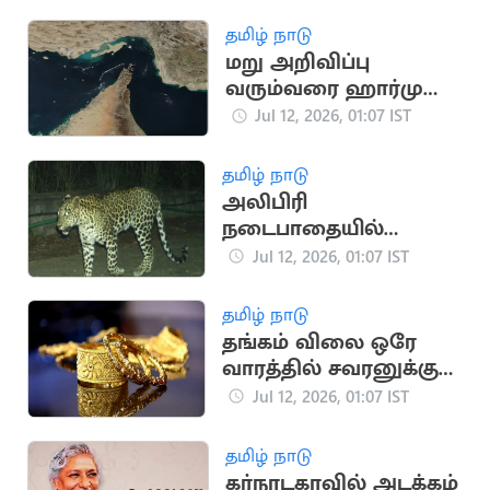
காரணம்?
தமிழ் நாடு
மறு அறிவிப்பு
வரும்வரை ஹார்முஸ்
நீரிணையை மூடிய
Jul 12, 2026, 01:07 IST
ஈரான்
தமிழ் நாடு
அலிபிரி
நடைபாதையில்
சிறுத்தை நடமாட்டம்:
Jul 12, 2026, 01:07 IST
பக்தர்கள் பீதி
தமிழ் நாடு
தங்கம் விலை ஒரே
வாரத்தில் சவரனுக்கு
ரூ.3,200 குறைந்தது
Jul 12, 2026, 01:07 IST
தமிழ் நாடு
கர்நாடகாவில் அடக்கம்