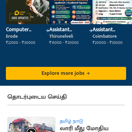
Computer
Assistant
Assistant
Operator
Manager
Manager
Erode
Thirunelveli
Coimbatore
₹22500 - ₹30000
₹15000 - ₹20000
₹20000 - ₹35000
Explore more jobs
தொடர்புடைய செய்தி
தமிழ் நாடு
லாரி மீது மோதிய