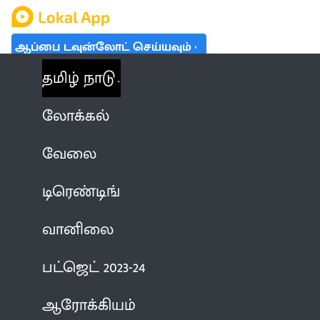
ஆப்பை டவுன்லோட் செய்யவும்
தமிழ் நாடு
லோக்கல்
வேலை
டிரெண்டிங்
வானிலை
பட்ஜெட் 2023-24
ஆரோக்கியம்