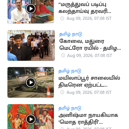
“மருத்துவப் படிப்பு
கலந்தாய்வு தரவரிசை
பட்டியல் நாளை
Aug 09, 2026, 07:08 IST
வெளியீடு” - அமைச்சர்
அருண்ராஜ்
தமிழ் நாடு
கோவை, மதுரை
மெட்ரோ ரயில் - தமிழக
அரசு புதிய முடிவு
Aug 09, 2026, 07:08 IST
தமிழ் நாடு
மயிலாப்பூர் சாலையில்
திடீரென ஏற்பட்ட
பள்ளத்தால் வாகன
Aug 09, 2026, 07:08 IST
ஓட்டிகள் அவதி
தமிழ் நாடு
அனிஷ்மா நாயகியாக
‘மொத ராத்திரி’