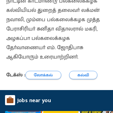
நாட்டின் காட்மாண்டு பல்கலைக்கழக
கல்வியியல் துறைத் தலைவா் லக்மன்
நவாலி, மும்பை பல்கலைக்கழக முத்த
பேராசிரியா் சுனிதா விதாலரால் மகரி,
அழகப்பா பல்கலைக்கழக
தோ்வாணையா் எம். ஜோதிபாசு
ஆகியோரும் உரையாற்றினா்.
டேக்ஸ் :
லோக்கல்
கல்வி
Jobs near you