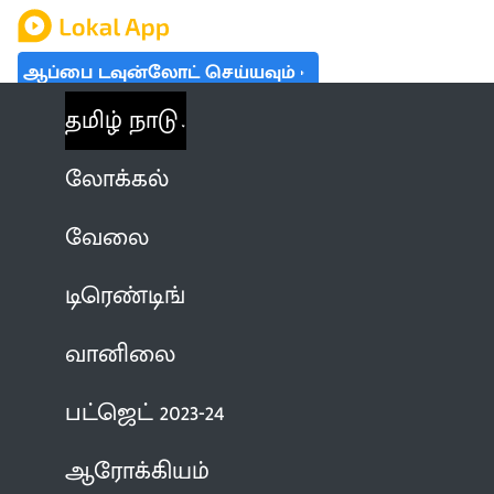
ஆப்பை டவுன்லோட் செய்யவும்
தமிழ் நாடு
லோக்கல்
வேலை
டிரெண்டிங்
வானிலை
பட்ஜெட் 2023-24
ஆரோக்கியம்