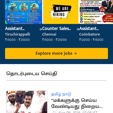
Assistant
Counter Sales
Assistant
Manager
Executive (Retail
Manager
Tiruchirappalli
Chennai
Coimbatore
Sales)
₹15000 - ₹25000
₹15000 - ₹25000
₹12000 - ₹15000
Explore more jobs
தொடர்புடைய செய்தி
தமிழ் நாடு
“மக்களுக்கு செய்ய
வேண்டியது நிறைய
இருக்கு” - அமைச்சர்
Aug 09, 2026, 07:08 IST