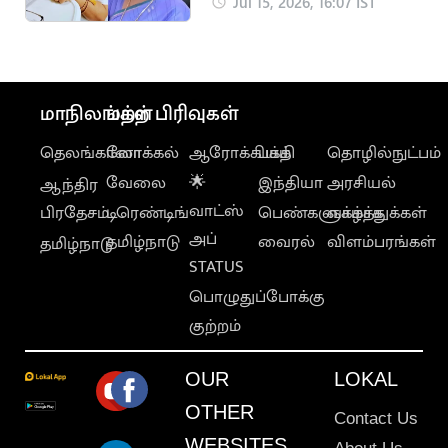
பிரபல நடிகை உமா
Jul 15, 2026, 16:07 IST
சங்கரி
மாநிலங்கள்
மற்ற பிரிவுகள்
தெலங்கானா
லோக்கல்
ஆரோக்கியம்
பக்தி
தொழில்நுட்பம்
வேலை
🌟
இந்தியா
அரசியல்
ஆந்திர
வாட்ஸ்
பிரதேசம்
டிரெண்டிங்
பெண்களுக்காக
வாழ்த்துக்கள்
அப்
தமிழ்நாடு
வைரல்
விளம்பரங்கள்
தமிழ்நாடு
STATUS
பொழுதுப்போக்கு
குற்றம்
OUR
LOKAL
OTHER
Contact Us
WEBSITES
About Us