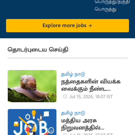
பொருத்து/தகுதி
பொருத்து
Explore more jobs
தொடர்புடைய செய்தி
தமிழ் நாடு
நத்தைகளின் வியக்க
வைக்கும் நீண்ட
ஆயுள் கால
Jul 15, 2026, 18:07 IST
ரகசியங்கள்
தமிழ் நாடு
மத்திய அரசு
நிறுவனத்தில்