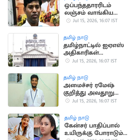
ஒப்பந்ததாரரிடம்
லஞ்சம் வாங்கிய
தவெக ஊராட்சித்
Jul 15, 2026, 16:07 IST
தலைவர் கைது
தமிழ் நாடு
தமிழ்நாட்டில் ஐஏஎஸ்
அதிகாரிகள்
இடமாற்றம்: புதிய
Jul 15, 2026, 16:07 IST
பட்டியல் வெளியீடு
தமிழ் நாடு
அமைச்சர் ரமேஷ்
குறித்து அவதூறு
பரப்பியதாக 3 பேர் மீது
Jul 15, 2026, 16:07 IST
வழக்கு பதிவு
தமிழ் நாடு
கேன்சர் பாதிப்பால்
உயிருக்கு போராடும்