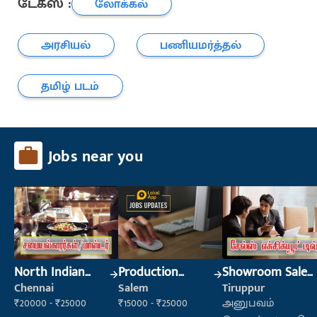
டேக்ஸ் :
லோக்கல்
அரசியல்
பணியமர்த்தல்
தமிழ் படம்
Jobs near you
North Indian
Production
Showroom Sales
Cook
Supervisor
Executive (Retail
Chennai
Salem
Tiruppur
Sales)
₹20000 - ₹25000
₹15000 - ₹25000
அனுபவம்