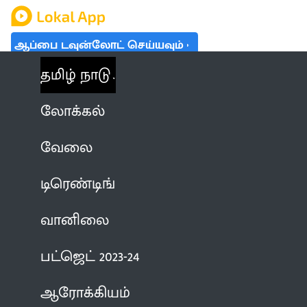
ஆப்பை டவுன்லோட் செய்யவும்
தமிழ் நாடு
லோக்கல்
வேலை
டிரெண்டிங்
வானிலை
பட்ஜெட் 2023-24
ஆரோக்கியம்