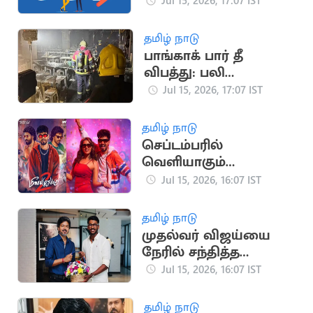
வேலைவாய்ப்பு
Jul 15, 2026, 17:07 IST
தமிழ் நாடு
பாங்காக் பார் தீ
விபத்து: பலி
எண்ணிக்கை 32 ஆக
Jul 15, 2026, 17:07 IST
உயர்வு
தமிழ் நாடு
செப்டம்பரில்
வெளியாகும்
ஹிப்ஹாப் ஆதியின்
Jul 15, 2026, 16:07 IST
'மீசையை முறுக்கு 2'
தமிழ் நாடு
முதல்வர் விஜய்யை
நேரில் சந்தித்த
கிரிக்கெட் வீரர் சாய்
Jul 15, 2026, 16:07 IST
சுதர்சன்
தமிழ் நாடு