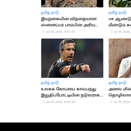
தமிழ் நாடு
தமிழ் நாடு
இயற்கையின் விந்தையான
158 ஆண்டு
ஸ்னைப்பர் பாம்பின் அரிய
மீண்டும் 
பின்னணி
அரிய மலர்
Jul 18, 2026, 13:07 IST
Jul 18, 2026,
தமிழ் நாடு
தமிழ் நாடு
உலகக் கோப்பை கால்பந்து
அனல் மின
இறுதிப்போட்டியின் நடுவராக
தொழிலாளர
சிலாவ்கோ வின்சிச் தேர்வு
அமைச்சர் ந
Jul 18, 2026, 13:07 IST
Jul 18, 2026,
வேண்டுக