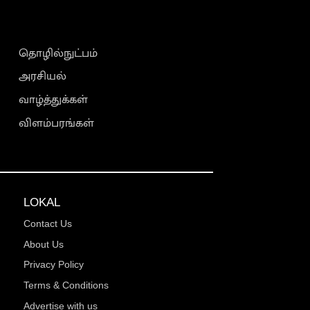
தொழில்நுட்பம்
அரசியல்
வாழ்த்துக்கள்
விளம்பரங்கள்
LOKAL
Contact Us
About Us
Privacy Policy
Terms & Conditions
Advertise with us