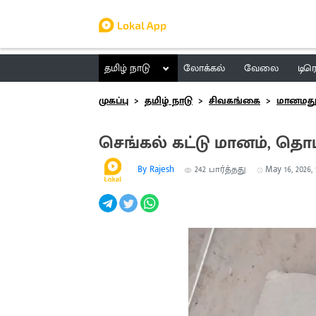
தமிழ் நாடு
லோக்கல்
வேலை
டிர
முகப்பு
தமிழ் நாடு
சிவகங்கை
மானமத
செங்கல் கட்டு மானம், தொட்
By Rajesh
242
பார்த்தது
May 16, 2026, 