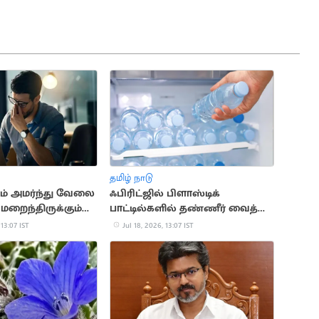
தமிழ் நாடு
ம் அமர்ந்து வேலை
ஃபிரிட்ஜில் பிளாஸ்டிக்
் மறைந்திருக்கும்
பாட்டில்களில் தண்ணீர் வைத்து
குடிக்கிறீர்களா?
 13:07 IST
Jul 18, 2026, 13:07 IST