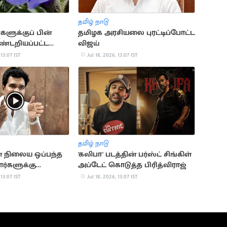
தமிழ் நாடு
களுக்குப் பின்
தமிழக அரசியலை புரட்டிப்போட்ட
கண்டறியப்பட்ட
விஜய்
 13:07 IST
Jul 18, 2026, 13:07 IST
தமிழ் நாடு
் நிலைய ஒப்பந்த
'கலிபா' படத்தின் பர்ஸ்ட் சிங்கிள்
்களுக்கு
அப்டேட் கொடுத்த பிரித்விராஜ்
ிர்மல்குமார்
 13:07 IST
Jul 18, 2026, 13:07 IST
ோள்