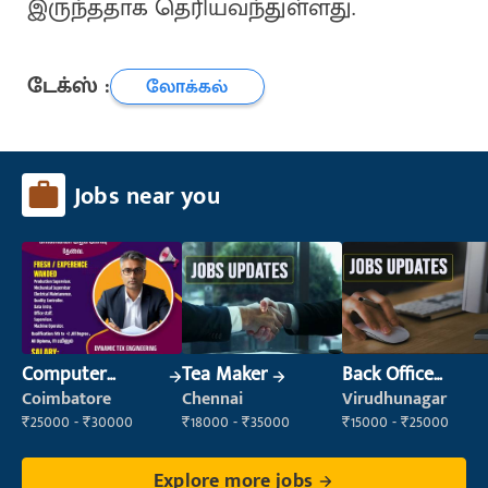
இருந்ததாக தெரியவந்துள்ளது.
டேக்ஸ் :
லோக்கல்
Jobs near you
Computer
Tea Maker
Back Office
Operator
Executive
Coimbatore
Chennai
Virudhunagar
(Administration)
₹25000 - ₹30000
₹18000 - ₹35000
₹15000 - ₹25000
Explore more jobs