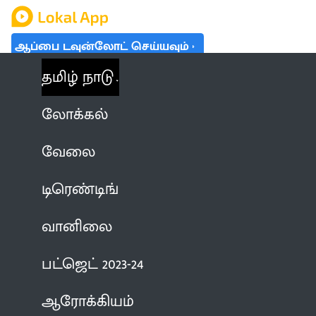
ஆப்பை டவுன்லோட் செய்யவும்
தமிழ் நாடு
லோக்கல்
வேலை
டிரெண்டிங்
வானிலை
பட்ஜெட் 2023-24
ஆரோக்கியம்