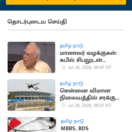
தொடர்புடைய செய்தி
தமிழ் நாடு
மாணவர் வழக்குகள்:
கபில் சிபலுடன்
சிஜேபி ஆலோசனை
Jul 28, 2026, 00:07 IST
தமிழ் நாடு
சென்னை விமான
நிலையத்தில் சரக்கு
போக்குவரத்து உச்சம்:
Jul 28, 2026, 00:07 IST
11.7% வளர்ச்சி
தமிழ் நாடு
MBBS, BDS