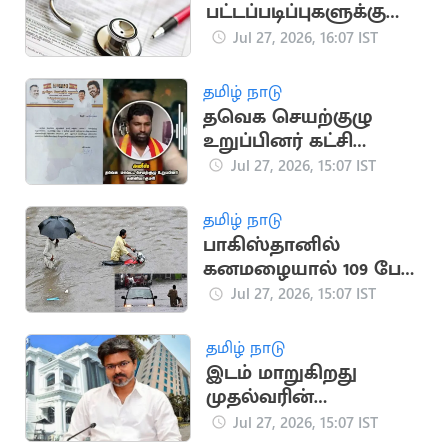
பட்டப்படிப்புகளுக்கு
விண்ணப்பிக்க கால
Jul 27, 2026, 16:07 IST
அவகாசம் நீட்டிப்பு
தமிழ் நாடு
தவெக செயற்குழு
உறுப்பினர் கட்சி
பொறுப்பில் இருந்து
Jul 27, 2026, 15:07 IST
நீக்கம்
தமிழ் நாடு
பாகிஸ்தானில்
கனமழையால் 109 பேர்
பலி,
Jul 27, 2026, 15:07 IST
ஆயிரக்கணக்கானோர்
பாதிப்பு
தமிழ் நாடு
இடம் மாறுகிறது
முதல்வரின்
அலுவலகம்..
Jul 27, 2026, 15:07 IST
வெளியானது