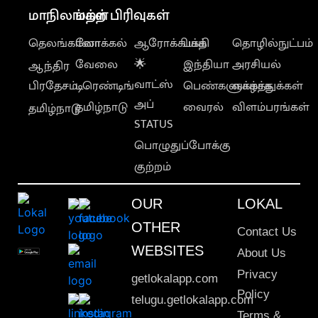
மாநிலங்கள்
மற்ற பிரிவுகள்
தெலங்கானா
லோக்கல்
ஆரோக்கியம்
பக்தி
தொழில்நுட்பம்
வேலை
🌟
இந்தியா
அரசியல்
ஆந்திர
வாட்ஸ்
பிரதேசம்
டிரெண்டிங்
பெண்களுக்காக
வாழ்த்துக்கள்
அப்
தமிழ்நாடு
வைரல்
விளம்பரங்கள்
தமிழ்நாடு
STATUS
பொழுதுப்போக்கு
குற்றம்
OUR
LOKAL
OTHER
Contact Us
WEBSITES
About Us
Privacy
getlokalapp.com
Policy
telugu.getlokalapp.com
Terms &