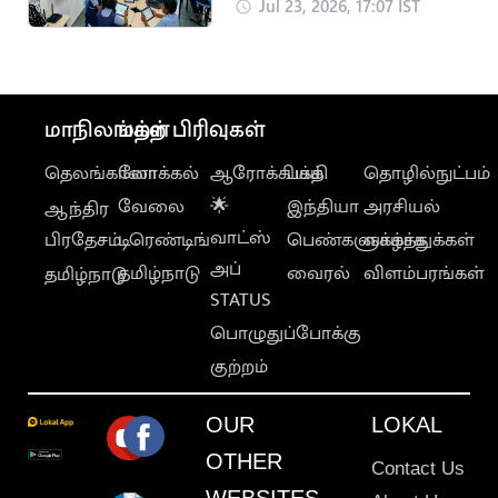
வழிகாட்டுதல்கள்
Jul 23, 2026, 17:07 IST
மாநிலங்கள்
மற்ற பிரிவுகள்
தெலங்கானா
லோக்கல்
ஆரோக்கியம்
பக்தி
தொழில்நுட்பம்
வேலை
🌟
இந்தியா
அரசியல்
ஆந்திர
வாட்ஸ்
பிரதேசம்
டிரெண்டிங்
பெண்களுக்காக
வாழ்த்துக்கள்
அப்
தமிழ்நாடு
வைரல்
விளம்பரங்கள்
தமிழ்நாடு
STATUS
பொழுதுப்போக்கு
குற்றம்
OUR
LOKAL
OTHER
Contact Us