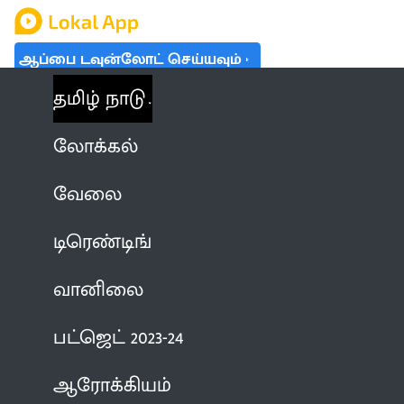
ஆப்பை டவுன்லோட் செய்யவும்
தமிழ் நாடு
லோக்கல்
வேலை
டிரெண்டிங்
வானிலை
பட்ஜெட் 2023-24
ஆரோக்கியம்