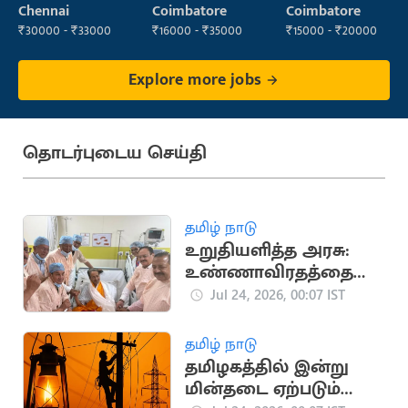
Administrator
Chennai
Coimbatore
Coimbatore
₹30000 - ₹33000
₹16000 - ₹35000
₹15000 - ₹20000
Explore more jobs
தொடர்புடைய செய்தி
தமிழ் நாடு
உறுதியளித்த அரசு:
உண்ணாவிரதத்தை
முடித்துக்கொண்டார்
Jul 24, 2026, 00:07 IST
வாங்சுக்
தமிழ் நாடு
தமிழகத்தில் இன்று
மின்தடை ஏற்படும்