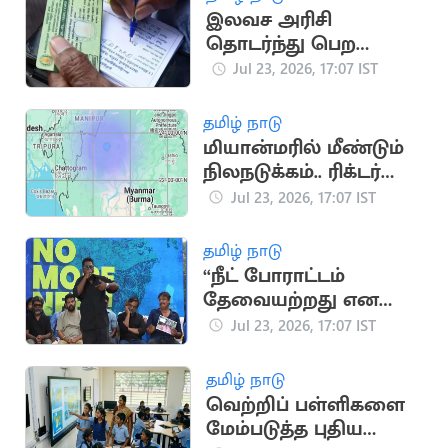
வலியுறுத்தல்
இலவச அரிசி
தொடர்ந்து பெற
ரேஷன் கார்டில் இ-
Jul 23, 2026, 17:07 IST
கேஒய்சி செய்யுங்கள்
தமிழ் நாடு
மியான்மரில் மீண்டும்
நிலநடுக்கம்.. ரிக்டர்
அளவில் 4.3 ஆக பதிவு
Jul 23, 2026, 17:07 IST
தமிழ் நாடு
“நீட் போராட்டம்
தேவையற்றது என
அமைச்சர் கூறினார்” -
Jul 23, 2026, 17:07 IST
பாடகர் அறிவு
தமிழ் நாடு
வெற்றிப் பள்ளிகளை
மேம்படுத்த புதிய