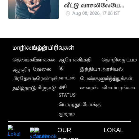
வீட்டு வாசலிலேயே
ஒருவருக்கு அரிவாள்
Aug 08, 2026, 17:08 IST
வெட்டு
மாநிலங்கள்
மற்ற பிரிவுகள்
தெலங்கானா
லோக்கல்
ஆரோக்கியம்
பக்தி
தொழில்நுட்பம்
வேலை
🌟
இந்தியா
அரசியல்
ஆந்திர
வாட்ஸ்
பிரதேசம்
டிரெண்டிங்
பெண்களுக்காக
வாழ்த்துக்கள்
அப்
தமிழ்நாடு
வைரல்
விளம்பரங்கள்
தமிழ்நாடு
STATUS
பொழுதுப்போக்கு
குற்றம்
OUR
LOKAL