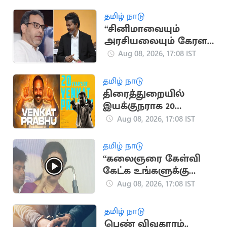
வீழ்த்திய டாப் 5 இந்திய
வீரர்கள்
தமிழ் நாடு
“சினிமாவையும்
அரசியலையும் கேரள
மக்கள் பிரித்துப் பார்க்க
Aug 08, 2026, 17:08 IST
தெரிந்தவர்கள்” - SDPI
தமிழ் நாடு
திரைத்துறையில்
இயக்குநராக 20
ஆண்டுகள் நிறைவு..
Aug 08, 2026, 17:08 IST
வெங்கட் பிரபு
நெகிழ்ச்சி பதிவு
தமிழ் நாடு
“கலைஞரை கேள்வி
கேட்க உங்களுக்கு
தகுதியில்லை” -
Aug 08, 2026, 17:08 IST
கனிமொழி
தமிழ் நாடு
பெண் விவகாரம்..