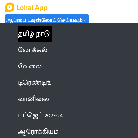
ஆப்பை டவுன்லோட் செய்யவும்
தமிழ் நாடு
லோக்கல்
வேலை
டிரெண்டிங்
வானிலை
பட்ஜெட் 2023-24
ஆரோக்கியம்