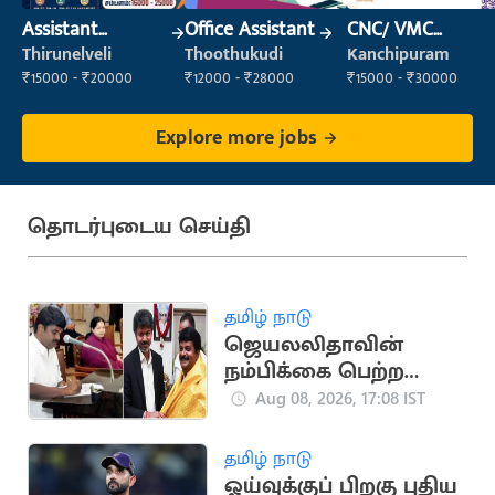
Assistant
Office Assistant
CNC/ VMC
Manager
Operator
Thirunelveli
Thoothukudi
Kanchipuram
₹15000 - ₹20000
₹12000 - ₹28000
₹15000 - ₹30000
Explore more jobs
தொடர்புடைய செய்தி
தமிழ் நாடு
ஜெயலலிதாவின்
நம்பிக்கை பெற்ற
சி.விஜயபாஸ்கர்..
Aug 08, 2026, 17:08 IST
அரசியல் பயணம்
தமிழ் நாடு
ஓய்வுக்குப் பிறகு புதிய