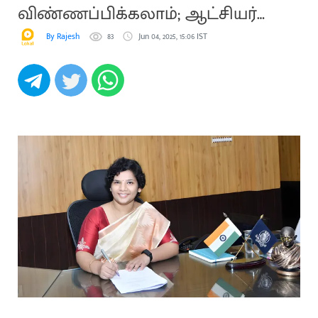
விண்ணப்பிக்கலாம்; ஆட்சியர்
தகவல்
By Rajesh
83
Jun 04, 2025, 15:06 IST