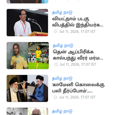
அதிரவைத்த துருக்கி
அதிபரின் விசித்திர
தமிழ் நாடு
பரிசு
வியட்நாம் படகு
விபத்தில் இந்தியர்கள்
உயிரிழப்பு.. CPI
Jul 11, 2026, 17:07 IST
இரங்கல்
தமிழ் நாடு
தென் ஆப்பிரிக்க
கால்பந்து வீரர் மர்ம
மரணம்
Jul 11, 2026, 17:07 IST
தமிழ் நாடு
'காமேனி கொலைக்கு
பலி தீர்ப்போம்'..
அமெரிக்கா,
Jul 11, 2026, 17:07 IST
இஸ்ரேலுக்கு மிரட்டல்
தமிழ் நாடு