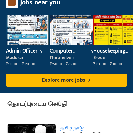
Jobs near you
Admin Officer
Computer
Housekeeping
Operator
Staff
Madurai
Thirunelveli
Erode
(Housekeeping)
₹12000 - ₹29000
₹15000 - ₹25000
₹25000 - ₹30000
Explore more jobs
தொடர்புடைய செய்தி
தமிழ் நாடு