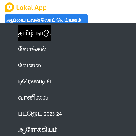
ஆப்பை டவுன்லோட் செய்யவும்
தமிழ் நாடு
லோக்கல்
வேலை
டிரெண்டிங்
வானிலை
பட்ஜெட் 2023-24
ஆரோக்கியம்