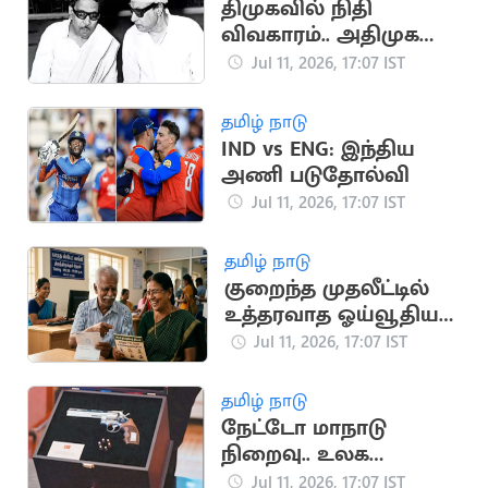
திமுகவில் நிதி
விவகாரம்.. அதிமுக
உருவாக காரணமான
Jul 11, 2026, 17:07 IST
சம்பவம்
தமிழ் நாடு
IND vs ENG: இந்திய
அணி படுதோல்வி
Jul 11, 2026, 17:07 IST
தமிழ் நாடு
குறைந்த முதலீட்டில்
உத்தரவாத ஓய்வூதியம்:
முழு விவரங்கள்
Jul 11, 2026, 17:07 IST
தமிழ் நாடு
நேட்டோ மாநாடு
நிறைவு.. உலக
நாடுகளை
Jul 11, 2026, 17:07 IST