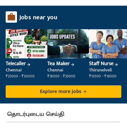
Jobs near you
Telecaller
Tea Maker
Staff Nurse
Chennai
Chennai
Thirunelveli
₹25000 - ₹30000
₹18000 - ₹35000
₹15000 - ₹18000
Explore more jobs
தொடர்புடைய செய்தி