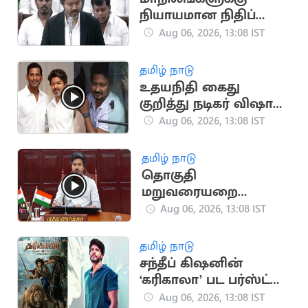
நியாயமான நிதிப்
பகிர்வு.. நாளை
Aug 06, 2026, 13:08 IST
சட்டப்பேரவையில்
தனித் தீர்மானம்
தமிழ் நாடு
உதயநிதி கைது
குறித்து நடிகர் விஷால்
கருத்து
Aug 06, 2026, 13:08 IST
தமிழ் நாடு
தொகுதி
மறுவரையறை
விவகாரம்.. அனைத்து
Aug 06, 2026, 13:08 IST
MP-க்களுக்கும் CM
விஜய் அழைப்பு
தமிழ் நாடு
சந்தீப் கிஷனின்
‘கரிகாலா’ பட பர்ஸ்ட்
லுக் வெளியீடு
Aug 06, 2026, 13:08 IST