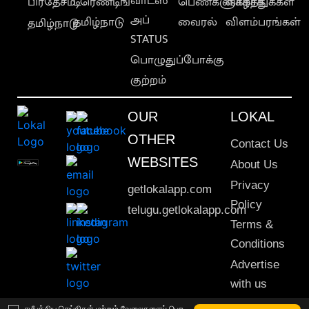
வாட்ஸ்
பிரதேசம்
டிரெண்டிங்
பெண்களுக்காக
வாழ்த்துக்கள்
அப்
தமிழ்நாடு
வைரல்
விளம்பரங்கள்
தமிழ்நாடு
STATUS
பொழுதுப்போக்கு
குற்றம்
OUR
LOKAL
OTHER
Contact Us
WEBSITES
About Us
Privacy
getlokalapp.com
Policy
telugu.getlokalapp.com
Terms &
Conditions
Advertise
with us
Sitemap
சமீபத்திய செய்திகள் மற்றும் வேலைகளைப் பெற