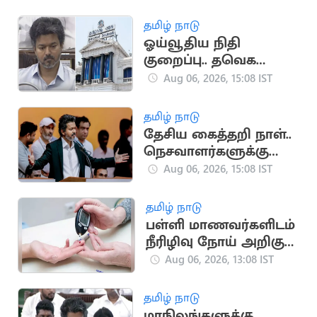
தமிழ் நாடு
ஓய்வூதிய நிதி
குறைப்பு.. தவெக
அரசுக்கு தலைமைச்
Aug 06, 2026, 15:08 IST
செயலகச் சங்கம்
கண்டனம்
தமிழ் நாடு
தேசிய கைத்தறி நாள்..
நெசவாளர்களுக்கு
முதலமைச்சர் விஜய்
Aug 06, 2026, 15:08 IST
வாழ்த்து
தமிழ் நாடு
பள்ளி மாணவர்களிடம்
நீரிழிவு நோய் அறிகுறி
அதிகரிப்பு: அதிர்ச்சி
Aug 06, 2026, 13:08 IST
தகவல்
தமிழ் நாடு
மாநிலங்களுக்கு