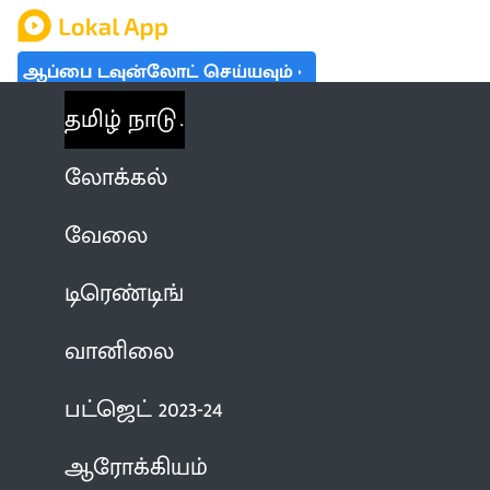
ஆப்பை டவுன்லோட் செய்யவும்
தமிழ் நாடு
லோக்கல்
வேலை
டிரெண்டிங்
வானிலை
பட்ஜெட் 2023-24
ஆரோக்கியம்