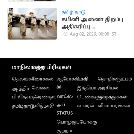
தவெக நிர்வாகிகள்
கைது
தமிழ் நாடு
கபினி அணை திறப்பு
அதிகரிப்பு..
தமிழகத்திற்கு கூடுதல்
Aug 02, 2026, 00:08 IST
நீர் வருமா?
மாநிலங்கள்
மற்ற பிரிவுகள்
தெலங்கானா
லோக்கல்
ஆரோக்கியம்
பக்தி
தொழில்நுட்பம்
வேலை
🌟
இந்தியா
அரசியல்
ஆந்திர
வாட்ஸ்
பிரதேசம்
டிரெண்டிங்
பெண்களுக்காக
வாழ்த்துக்கள்
அப்
தமிழ்நாடு
வைரல்
விளம்பரங்கள்
தமிழ்நாடு
STATUS
பொழுதுப்போக்கு
குற்றம்