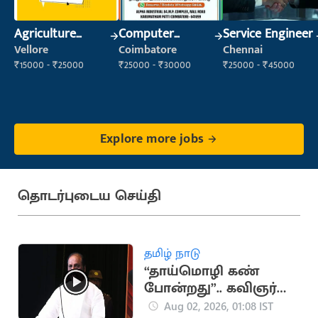
Agriculture
Computer
Service Engineer
Labour
Operator
Vellore
Coimbatore
Chennai
₹15000 - ₹25000
₹25000 - ₹30000
₹25000 - ₹45000
Explore more jobs
தொடர்புடைய செய்தி
தமிழ் நாடு
“தாய்மொழி கண்
போன்றது”.. கவிஞர்
வைரமுத்து பேச்சு
Aug 02, 2026, 01:08 IST