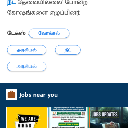
நீட்
தேவையில்லை" போன்ற
கோஷங்களை எழுப்பினர்.
டேக்ஸ் :
லோக்கல்
அரசியல்
நீட்
அரசியல்
Jobs near you