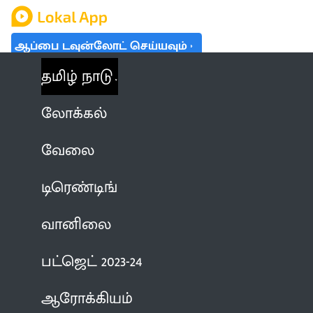
ஆப்பை டவுன்லோட் செய்யவும்
தமிழ் நாடு
லோக்கல்
வேலை
டிரெண்டிங்
வானிலை
பட்ஜெட் 2023-24
ஆரோக்கியம்