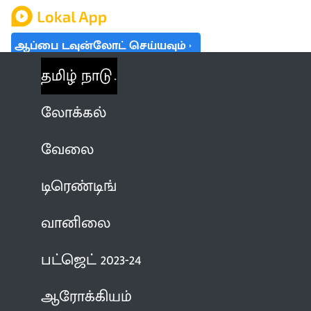
ஆப்பை டவுன்லோட் செய்யவும்
தமிழ் நாடு
லோக்கல்
வேலை
டிரெண்டிங்
வானிலை
பட்ஜெட் 2023-24
ஆரோக்கியம்