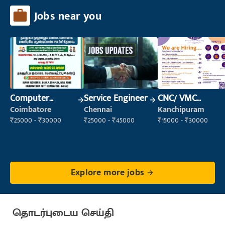
Jobs near you
Computer
Service Engineer
CNC/ VMC
Operator
Operator
Coimbatore
Chennai
Kanchipuram
₹25000 - ₹30000
₹25000 - ₹45000
₹15000 - ₹30000
Explore more jobs
தொடர்புடைய செய்தி