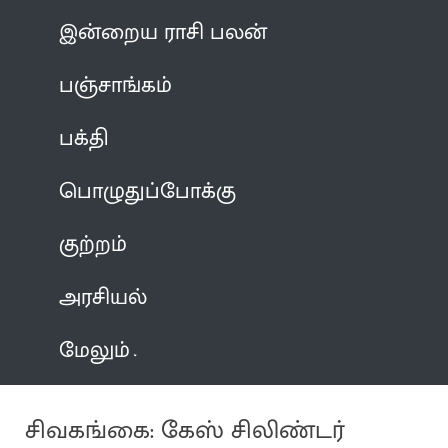
இன்றைய ராசி பலன்
பஞ்சாங்கம்
பக்தி
பொழுதுப்போக்கு
குற்றம்
அரசியல்
மேலும்
சிவகங்கை: கேஸ் சிலிண்டர்