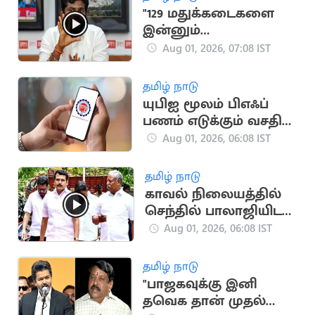
"129 மதுக்கடைகளை
இன்னும்
மூடவில்லை”.. தவெக
Aug 01, 2026, 07:08 IST
மீது அண்ணாமலை
குற்றச்சாட்டு
தமிழ் நாடு
யுபிஐ மூலம் பிஎஃப்
பணம் எடுக்கும் வசதி..
இம்மாதம் அறிமுகமாக
Aug 01, 2026, 06:08 IST
வாய்ப்பு
தமிழ் நாடு
காவல் நிலையத்தில்
செந்தில் பாலாஜியிடம்
விசாரணை
Aug 01, 2026, 06:08 IST
தமிழ் நாடு
"பாஜகவுக்கு இனி
தவெக தான் முதல்